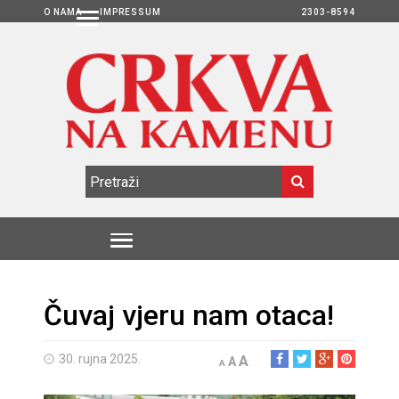
O NAMA
IMPRESSUM
2303-8594
Čuvaj vjeru nam otaca!
30. rujna 2025.
A
A
A