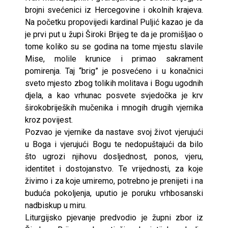
brojni svećenici iz Hercegovine i okolnih krajeva.
Na početku propovijedi kardinal Puljić kazao je da
je prvi put u župi Široki Brijeg te da je promišljao o
tome koliko su se godina na tome mjestu slavile
Mise, molile krunice i primao sakrament
pomirenja. Taj “brig” je posvećeno i u konačnici
sveto mjesto zbog tolikih molitava i Bogu ugodnih
djela, a kao vrhunac posvete svjedočka je krv
širokobrijeških mučenika i mnogih drugih vjernika
kroz povijest.
Pozvao je vjernike da nastave svoj život vjerujući
u Boga i vjerujući Bogu te nedopuštajući da bilo
što ugrozi njihovu dosljednost, ponos, vjeru,
identitet i dostojanstvo. Te vrijednosti, za koje
živimo i za koje umiremo, potrebno je prenijeti i na
buduća pokoljenja, uputio je poruku vrhbosanski
nadbiskup u miru.
Liturgijsko pjevanje predvodio je župni zbor iz