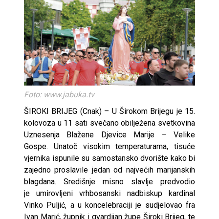
Foto: www.jabuka.tv
ŠIROKI BRIJEG (Cnak) – U Širokom Brijegu je 15.
kolovoza u 11 sati svečano obilježena svetkovina
Uznesenja Blažene Djevice Marije – Velike
Gospe. Unatoč visokim temperaturama, tisuće
vjernika ispunile su samostansko dvorište kako bi
zajedno proslavile jedan od najvećih marijanskih
blagdana. Središnje misno slavlje predvodio
je umirovljeni vrhbosanski nadbiskup kardinal
Vinko Puljić, a u koncelebraciji je sudjelovao fra
Ivan Marić, župnik i gvardijan župe Široki Brijeg, te