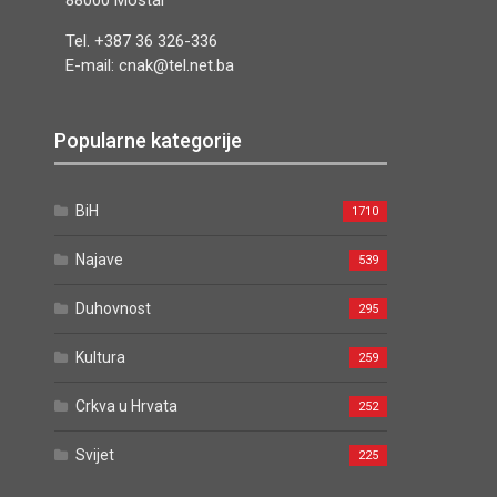
88000 Mostar
Tel. +387 36 326-336
E-mail: cnak@tel.net.ba
Popularne kategorije
BiH
1710
Najave
539
Duhovnost
295
Kultura
259
Crkva u Hrvata
252
Svijet
225