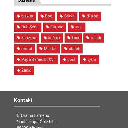
biskup
Bog
Crkva
dijalog
Duh Sveti
Europa
Isus
korizma
kušnja
laici
mladi
moral
Mostar
obitelj
Papa Benedikt XVI.
post
vjera
Žanić
Kontakt
Crkva na kamenu
Nadbiskupa Čule b.b.