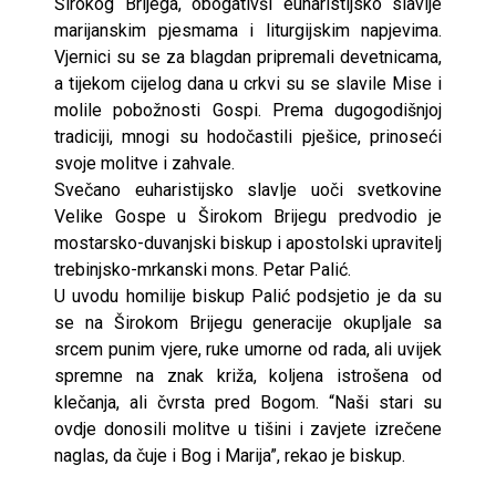
Širokog Brijega, obogativši euharistijsko slavlje
marijanskim pjesmama i liturgijskim napjevima.
Vjernici su se za blagdan pripremali devetnicama,
a tijekom cijelog dana u crkvi su se slavile Mise i
molile pobožnosti Gospi. Prema dugogodišnjoj
tradiciji, mnogi su hodočastili pješice, prinoseći
svoje molitve i zahvale.
Svečano euharistijsko slavlje uoči svetkovine
Velike Gospe u Širokom Brijegu predvodio je
mostarsko-duvanjski biskup i apostolski upravitelj
trebinjsko-mrkanski mons. Petar Palić.
U uvodu homilije biskup Palić podsjetio je da su
se na Širokom Brijegu generacije okupljale sa
srcem punim vjere, ruke umorne od rada, ali uvijek
spremne na znak križa, koljena istrošena od
klečanja, ali čvrsta pred Bogom. “Naši stari su
ovdje donosili molitve u tišini i zavjete izrečene
naglas, da čuje i Bog i Marija”, rekao je biskup.