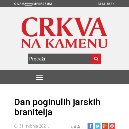
O NAMA
IMPRESSUM
2303-8594
Dan poginulih jarskih
branitelja
31. svibnja 2021.
A
A
A