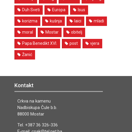
Duh Sveti
Europa
Isus
korizma
kušnja
laici
mladi
moral
Mostar
obitelj
Papa Benedikt XVI.
post
vjera
Žanić
Kontakt
Crkva na kamenu
Nadbiskupa Čule b.b.
88000 Mostar
Tel. +387 36 326-336
E-mail: cnak@tel.net.ba