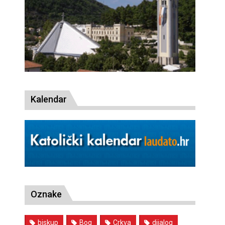
Kalendar
Oznake
biskup
Bog
Crkva
dijalog