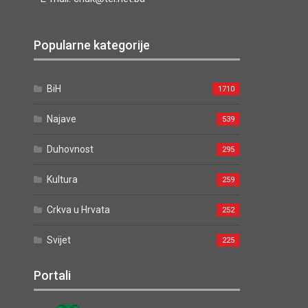
Popularne kategorije
BiH
1710
Najave
539
Duhovnost
295
Kultura
259
Crkva u Hrvata
252
Svijet
225
Portali