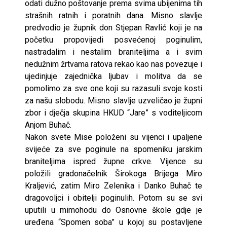
odati dužno poštovanje prema svima ubijenima tih
strašnih ratnih i poratnih dana. Misno slavlje
predvodio je župnik don Stjepan Ravlić koji je na
početku propovijedi posvećenoj poginulim,
nastradalim i nestalim braniteljima a i svim
nedužnim žrtvama ratova rekao kao nas povezuje i
ujedinjuje zajednička ljubav i molitva da se
pomolimo za sve one koji su razasuli svoje kosti
za našu slobodu. Misno slavlje uzveličao je župni
zbor i dječja skupina HKUD “Jare” s voditeljicom
Anjom Buhač.
Nakon svete Mise položeni su vijenci i upaljene
svijeće za sve poginule na spomeniku jarskim
braniteljima ispred župne crkve. Vijence su
položili gradonačelnik Širokoga Brijega Miro
Kraljević, zatim Miro Zelenika i Danko Buhač te
dragovoljci i obitelji poginulih. Potom su se svi
uputili u mimohodu do Osnovne škole gdje je
uređena “Spomen soba” u kojoj su postavljene