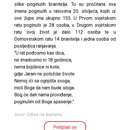
slike poginulih branitelja. Tu su pročitana sva
imena poginulih u ratovima 20. stoljeća, kojih iz
ove župe ima ukupno 155. U Prvom svjetskom
ratu poginulo je 28 osoba, u Drugom svjetskom
ratu svoj život je dalo 112 osoba te u
Domovinskom ratu 14 branitelja i jedna osoba od
posljedica ranjavanja.
“U rat pođosmo kao dica,
ne imadosmo ni 18 godinica,
nema bojišnice ni kote,
gdje Jarani ne položiše živote.
Nemoj ići sa ognjišta svoga,
moli Boga da nam bude sloga.
Bog će dati nama proviđenje,
poginulim od Boga spasenje.”
Izvor: Crkva na kamenu
Pretplati se