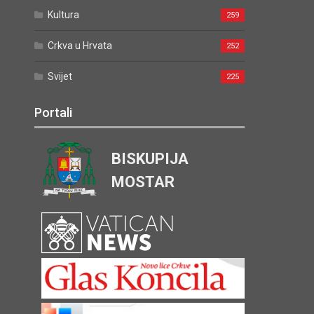
Kultura
259
Crkva u Hrvata
252
Svijet
225
Portali
BISKUPIJA
MOSTAR