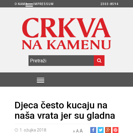
O NAMA
IMPRESSUM
2303-8594
Djeca često kucaju na
naša vrata jer su gladna
1. ožujka 2018.
A
A
A