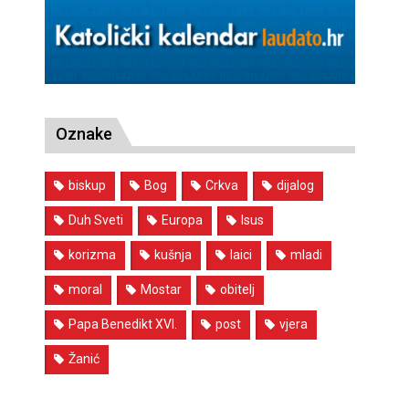
Oznake
biskup
Bog
Crkva
dijalog
Duh Sveti
Europa
Isus
korizma
kušnja
laici
mladi
moral
Mostar
obitelj
Papa Benedikt XVI.
post
vjera
Žanić