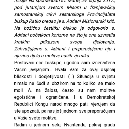
misije. Na spomendan sv. Marte, 29. srpnja 2017.,
pod jutarnjom svetom Misom u franjevačkoj
samostanskoj crkvi sestarskoga Provincijalata
biskup Ratko predao je s. Adriani Misionarski križ.
Na božićnu čestitku biskup je odgovorio s.
Adriani početkom korizme, na što je ona uzvratila
kratkim prikazom svoga djelovanja.
Zahvaljujemo s. Adriani i preporučujemo nju i
njezino djelo u molitve naših vjernika.
Poštovani oče biskupe, ugodno sam iznenađena
Vašim javljanjem… Hvala Vam za ovaj osjećaj
bliskosti i dosjetljivosti. (…) Situacija u svijetu
nimalo ne čudi s obzirom na to koliko se malo
moli. A, na žalost, često su nam molitve
egoistične i ograničene. I u Demokratskoj
Republici Kongu narod mnogo pati, vjerujem da
ste upoznati, pa nas još jednom sve preporučujem
u Vaše svete molitve.
Radim u jednom selu, Nyantende, pokraj grada