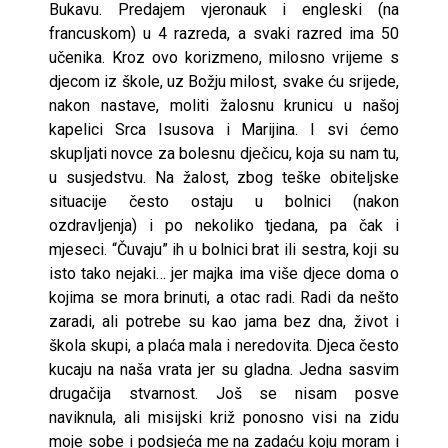
Bukavu. Predajem vjeronauk i engleski (na
francuskom) u 4 razreda, a svaki razred ima 50
učenika. Kroz ovo korizmeno, milosno vrijeme s
djecom iz škole, uz Božju milost, svake ću srijede,
nakon nastave, moliti žalosnu krunicu u našoj
kapelici Srca Isusova i Marijina. I svi ćemo
skupljati novce za bolesnu dječicu, koja su nam tu,
u susjedstvu. Na žalost, zbog teške obiteljske
situacije često ostaju u bolnici (nakon
ozdravljenja) i po nekoliko tjedana, pa čak i
mjeseci. “Čuvaju” ih u bolnici brat ili sestra, koji su
isto tako nejaki… jer majka ima više djece doma o
kojima se mora brinuti, a otac radi. Radi da nešto
zaradi, ali potrebe su kao jama bez dna, život i
škola skupi, a plaća mala i neredovita. Djeca često
kucaju na naša vrata jer su gladna. Jedna sasvim
drugačija stvarnost. Još se nisam posve
naviknula, ali misijski križ ponosno visi na zidu
moje sobe i podsjeća me na zadaću koju moram i