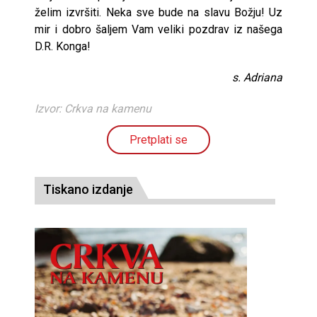
želim izvršiti. Neka sve bude na slavu Božju! Uz
mir i dobro šaljem Vam veliki pozdrav iz našega
D.R. Konga!
​s. Adriana
Izvor: Crkva na kamenu
Pretplati se
Tiskano izdanje