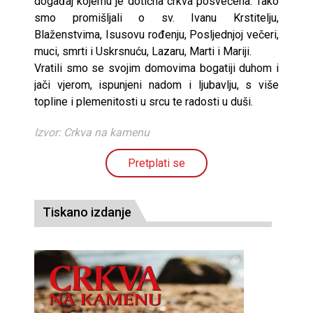
događaj kojemu je dotična crkva posvećena. Tako
smo promišljali o sv. Ivanu Krstitelju,
Blaženstvima, Isusovu rođenju, Posljednjoj večeri,
muci, smrti i Uskrsnuću, Lazaru, Marti i Mariji.
Vratili smo se svojim domovima bogatiji duhom i
jači vjerom, ispunjeni nadom i ljubavlju, s više
topline i plemenitosti u srcu te radosti u duši.
Izvor: Crkva na kamenu
Pretplati se
Tiskano izdanje