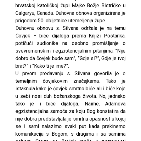
hrvatskoj katoličkoj župi Majke Božje Bistričke u
Calgaryu, Canada. Duhovna obnova organizirana je
prigodom 50. obljetnice utemeljenja župe.
Duhovnu obnovu s. Silvana održala je na temu
Čovjek – biće dijaloga prema Knjizi Postanka,
potičući sudionike na osobno promišljanje o
svevremenskim i egzistencijalnim pitanjima: ”Nije
dobro da čovjek bude sam”, ”Gdje si?”, Gdje je tvoj
brat?” i ”Kako ti je ime?”.
U prvom predavanju s. Silvana govorila je o
temeljnim čovjekovim značajkama. Tako je
istaknula kako je čovjek smrtno biće ali i biće koje
u sebi nosi duh božanskoga života. No, jednako
tako je i biće dijaloga. Naime, Adamova
egzistencijalna samoća za koju Bog konstatira da
nije dobra predstavljala je smrtnu opasnost u kojoj
se i sami nalazimo svaki put kada prekinemo
komunikaciju s Bogom, s drugima i sa samima