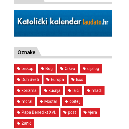
Oznake
biskup
Bog
Crkva
dijalog
Duh Sveti
Europa
Isus
korizma
kušnja
laici
mladi
moral
Mostar
obitelj
Papa Benedikt XVI.
post
vjera
Žanić