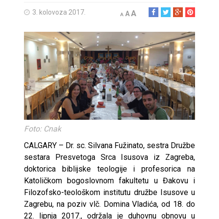
3. kolovoza 2017.
A
A
A
Foto: Cnak
CALGARY – Dr. sc. Silvana Fužinato, sestra Družbe
sestara Presvetoga Srca Isusova iz Zagreba,
doktorica biblijske teologije i profesorica na
Katoličkom bogoslovnom fakultetu u Đakovu i
Filozofsko-teološkom institutu družbe Isusove u
Zagrebu, na poziv vlč. Domina Vladića, od 18. do
22. lipnja 2017., održala je duhovnu obnovu u