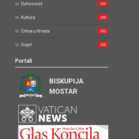
Duhovnost
295
Kultura
259
Crkva u Hrvata
252
Svijet
225
Portali
BISKUPIJA
MOSTAR