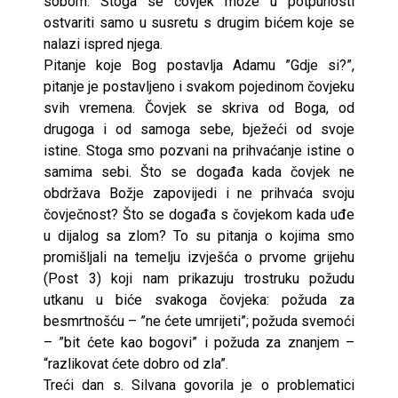
sobom. Stoga se čovjek može u potpunosti
ostvariti samo u susretu s drugim bićem koje se
nalazi ispred njega.
Pitanje koje Bog postavlja Adamu ”Gdje si?”,
pitanje je postavljeno i svakom pojedinom čovjeku
svih vremena. Čovjek se skriva od Boga, od
drugoga i od samoga sebe, bježeći od svoje
istine. Stoga smo pozvani na prihvaćanje istine o
samima sebi. Što se događa kada čovjek ne
obdržava Božje zapovijedi i ne prihvaća svoju
čovječnost? Što se događa s čovjekom kada uđe
u dijalog sa zlom? To su pitanja o kojima smo
promišljali na temelju izvješća o prvome grijehu
(Post 3) koji nam prikazuju trostruku požudu
utkanu u biće svakoga čovjeka: požuda za
besmrtnošću – ”ne ćete umrijeti”; požuda svemoći
– ”bit ćete kao bogovi” i požuda za znanjem –
“razlikovat ćete dobro od zla”.
Treći dan s. Silvana govorila je o problematici