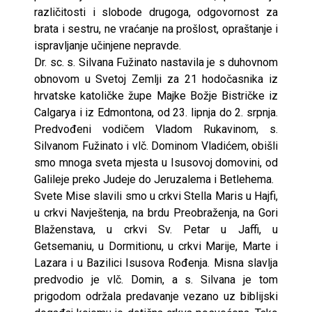
različitosti i slobode drugoga, odgovornost za
brata i sestru, ne vraćanje na prošlost, opraštanje i
ispravljanje učinjene nepravde.
Dr. sc. s. Silvana Fužinato nastavila je s duhovnom
obnovom u Svetoj Zemlji za 21 hodočasnika iz
hrvatske katoličke župe Majke Božje Bistričke iz
Calgarya i iz Edmontona, od 23. lipnja do 2. srpnja.
Predvođeni vodičem Vladom Rukavinom, s.
Silvanom Fužinato i vlč. Dominom Vladićem, obišli
smo mnoga sveta mjesta u Isusovoj domovini, od
Galileje preko Judeje do Jeruzalema i Betlehema.
Svete Mise slavili smo u crkvi Stella Maris u Hajfi,
u crkvi Navještenja, na brdu Preobraženja, na Gori
Blaženstava, u crkvi Sv. Petar u Jaffi, u
Getsemaniu, u Dormitionu, u crkvi Marije, Marte i
Lazara i u Bazilici Isusova Rođenja. Misna slavlja
predvodio je vlč. Domin, a s. Silvana je tom
prigodom održala predavanje vezano uz biblijski