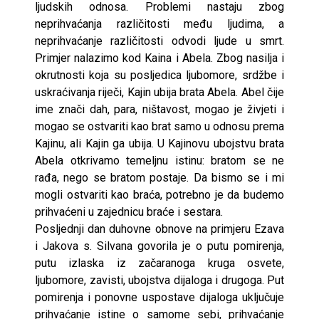
ljudskih odnosa. Problemi nastaju zbog
neprihvaćanja različitosti među ljudima, a
neprihvaćanje različitosti odvodi ljude u smrt.
Primjer nalazimo kod Kaina i Abela. Zbog nasilja i
okrutnosti koja su posljedica ljubomore, srdžbe i
uskraćivanja riječi, Kajin ubija brata Abela. Abel čije
ime znači dah, para, ništavost, mogao je živjeti i
mogao se ostvariti kao brat samo u odnosu prema
Kajinu, ali Kajin ga ubija. U Kajinovu ubojstvu brata
Abela otkrivamo temeljnu istinu: bratom se ne
rađa, nego se bratom postaje. Da bismo se i mi
mogli ostvariti kao braća, potrebno je da budemo
prihvaćeni u zajednicu braće i sestara.
Posljednji dan duhovne obnove na primjeru Ezava
i Jakova s. Silvana govorila je o putu pomirenja,
putu izlaska iz začaranoga kruga osvete,
ljubomore, zavisti, ubojstva dijaloga i drugoga. Put
pomirenja i ponovne uspostave dijaloga uključuje
prihvaćanje istine o samome sebi, prihvaćanje