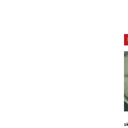
CNAK
C
Smrtovdan nadbiskupa Petra Čule
D