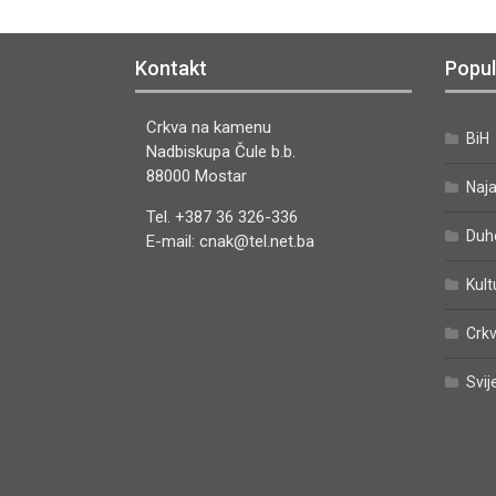
Kontakt
Popul
Crkva na kamenu
BiH
Nadbiskupa Čule b.b.
88000 Mostar
Naj
Tel. +387 36 326-336
Duh
E-mail: cnak@tel.net.ba
Kult
Crkv
Svij