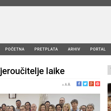
POČETNA
PRETPLATA
ARHIV
PORTAL
eroučitelje laike
A
A
A