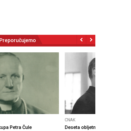
Preporučujemo
NAK
eseta obljetnica poništenja komunističke