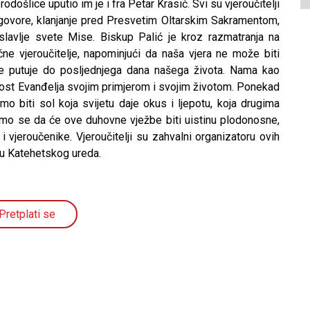
odošlice uputio im je i fra Petar Krasić. Svi su vjeroučitelji
zgovore, klanjanje pred Presvetim Oltarskim Sakramentom,
slavlje svete Mise. Biskup Palić je kroz razmatranja na
e vjeroučitelje, napominjući da naša vjera ne može biti
 se putuje do posljednjega dana našega života. Nama kao
 radost Evanđelja svojim primjerom i svojim životom. Ponekad
amo biti sol koja svijetu daje okus i ljepotu, koja drugima
amo se da će ove duhovne vježbe biti uistinu plodonosne,
i i vjeroučenike. Vjeroučitelji su zahvalni organizatoru ovih
ku Katehetskog ureda.
Pretplati se