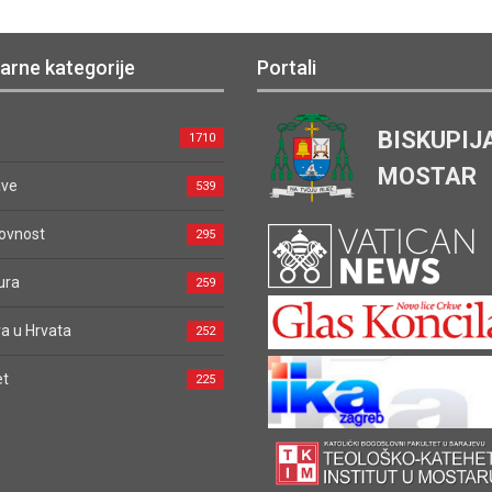
arne kategorije
Portali
BISKUPIJ
1710
MOSTAR
ave
539
ovnost
295
ura
259
a u Hrvata
252
et
225