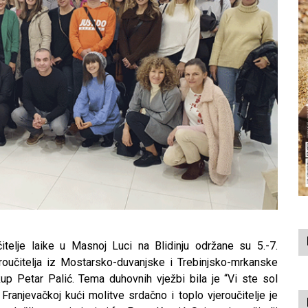
lje laike u Masnoj Luci na Blidinju održane su 5.-7.
roučitelja iz Mostarsko-duvanjske i Trebinjsko-mrkanske
skup Petar Palić. Tema duhovnih vježbi bila je “Vi ste sol
 Franjevačkoj kući molitve srdačno i toplo vjeroučitelje je