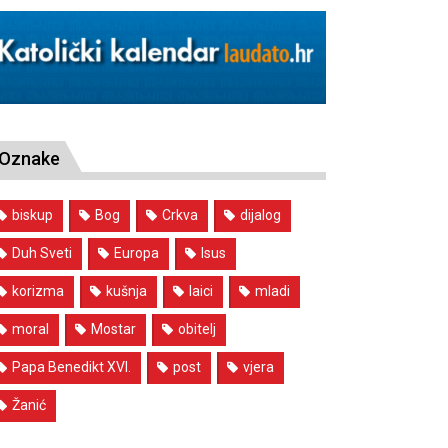
Oznake
biskup
Bog
Crkva
dijalog
Duh Sveti
Europa
Isus
korizma
kušnja
laici
mladi
moral
Mostar
obitelj
Papa Benedikt XVI.
post
vjera
Žanić