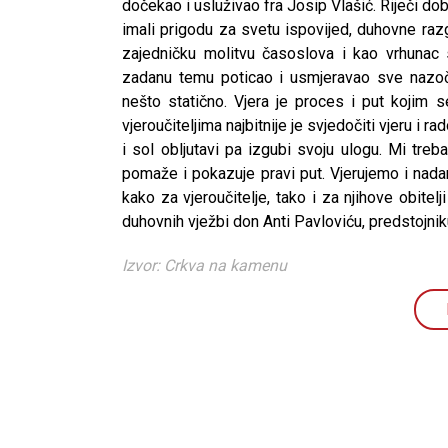
dočekao i usluživao fra Josip Vlašić. Riječi dobr
imali prigodu za svetu ispovijed, duhovne ra
zajedničku molitvu časoslova i kao vrhunac 
zadanu temu poticao i usmjeravao sve nazočn
nešto statično. Vjera je proces i put kojim
vjeroučiteljima najbitnije je svjedočiti vjeru i
i sol obljutavi pa izgubi svoju ulogu. Mi treb
pomaže i pokazuje pravi put. Vjerujemo i nad
kako za vjeroučitelje, tako i za njihove obitelj
duhovnih vježbi don Anti Pavloviću, predstojni
Izvor: Crkva na kamenu