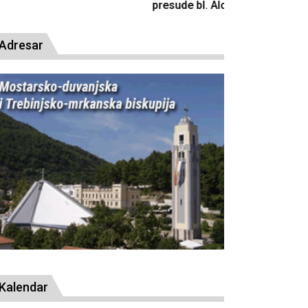
resude bl. Alojziju Stepincu
Adresar
Kalendar