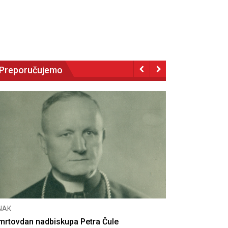
Preporučujemo
CNAK
Deseta obljetnica poništenja komunističke