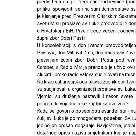
predviđena drugi i treći dan trodnevnice (pon
priliku ispovjediti se i na sam dan proslave s
je klanjanje pred Presvetim Oltarskim Sakram
svetu Misu proslave sv. Luke predvodio je don 
u Hrvatskoj i BiH. Prve i treće večeri trodnev
župni zbor Dobri Pastir.
U koncelebraciji s don Ivanom predvoditelje
Pavlović, don Mihovil Zrno, don Radoslav Zovko,
pjevanjem župni zbor Dobri Pastir pod ravna
Carabet, a Radio Marija prenosio je uživo ovu p
slušati i preko radio valova sudjelovati na misn
Na kraju euharistijskoga slavlja župnik don Iva
su sudjelovali u organizaciji proslave sv. Luke
Vjernici su druženje nastavili i nakon svet
pripremile vrijedne ruke župljanka ove župe.
Kada se govori o posebnosti evanđelista i nači
čuli, sv. Luka je po mnogočemu poseban. Sv. L
jedino on opisao događaje Navještenja, jedin
detaljnog opisa naziva umjetnikom koji je na