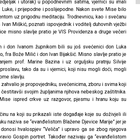
edjeljak i utorak) u popodnevnim satima, vjernici su imali
v. Luke, i prijepodne i poslijepodne. Nakon svete Mise bilo
entom uz prigodnu meditaciju. Trodnevnicu, kao i svečanu
Ivan Miškić, poznati ispovjednik i voditelj duhovnih vježbi
nice misno slavlje pratio je VIS Providenza a druge večeri
m i don Ivanom župnikom bili su još svećenici don Luka
 fra Bože Milić i don Ivan Bijakšić. Misno slavlje pratio je
njem prof. Marine Bazina i uz orguljsku pratnju Silvije
roslavu, tako da su i vjernici, koji nisu mogli doći, mogli
ome slavlju.
n zahvalio je propovjedniku, svećenicima, zboru i svima koji
, čestitavši svojim župljanima njihova nebeskog zaštitnika.
e Mise ispred crkve uz razgovor, pjesmu i hranu koju su
nu na koji su prikazali iste događaje koje su doživjeli ili
uku naziva se “evanđelistom Blažene Djevice Marije” jer je
i donosi hvalospjev “Veliča” i upravo ga se zbog njegova
pravio Gospin portret. Također nazivaju ga “evanđelistom