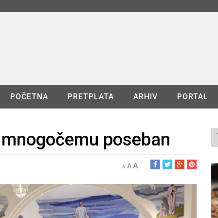
POČETNA
PRETPLATA
ARHIV
PORTAL
 po mnogočemu poseban
A
A
A