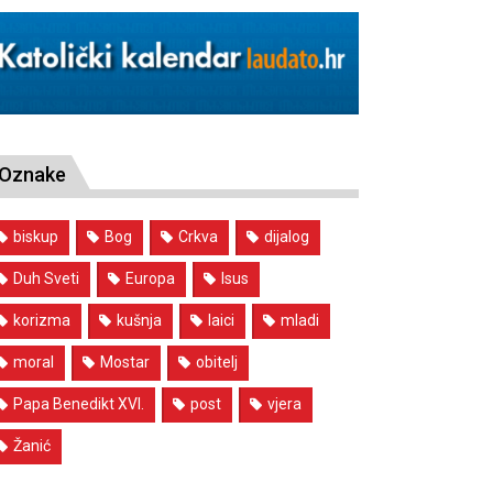
Oznake
biskup
Bog
Crkva
dijalog
Duh Sveti
Europa
Isus
korizma
kušnja
laici
mladi
moral
Mostar
obitelj
Papa Benedikt XVI.
post
vjera
Žanić