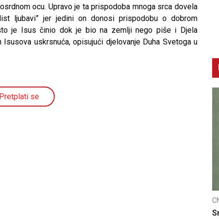
ilosrdnom ocu. Upravo je ta prispodoba mnoga srca dovela
ist ljubavi” jer jedini on donosi prispodobu o dobrom
o je Isus činio dok je bio na zemlji nego piše i Djela
on Isusova uskrsnuća, opisujući djelovanje Duha Svetoga u
Pretplati se
CNAK
žnicu
Smrtovdan nadbiskupa Petra Čule