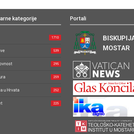
arne kategorije
Portali
BISKUPIJ
1710
MOSTAR
ave
539
ovnost
295
ura
259
a u Hrvata
252
et
225