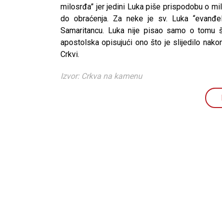
milosrđa” jer jedini Luka piše prispodobu o m
do obraćenja. Za neke je sv. Luka “evanđel
Samaritancu. Luka nije pisao samo o tomu št
apostolska opisujući ono što je slijedilo nak
Crkvi.
Izvor: Crkva na kamenu
CNAK
Kad se nasilje pretvara u optu