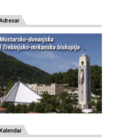
presude bl. Alojziju Stepincu
Adresar
Kalendar