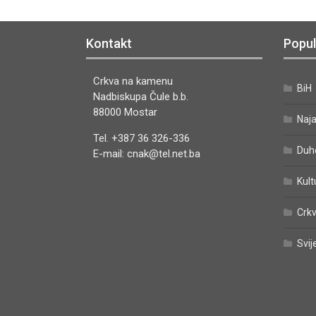
Kontakt
Popul
Crkva na kamenu
BiH
Nadbiskupa Čule b.b.
88000 Mostar
Naj
Tel. +387 36 326-336
Duh
E-mail: cnak@tel.net.ba
Kult
Crkv
Svij