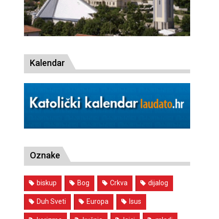
Kalendar
Oznake
biskup
Bog
Crkva
dijalog
Duh Sveti
Europa
Isus