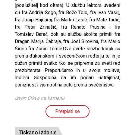
(poslužitelj kod oltara). U službu lektora uvedeni
su fra Andrija Šego, fra Bože Tolo, fra Ivan Vasilj,
fra Josip Hajdaraj, fra Marko Lasić, fra Mate Tadić,
fra Petar Zrinušić, fra Renato Prusina i fra
Tomislav Barać, dok su službu akolita primili fra
Dragan Marija Čabraja, fra Joel Sirovina, fra Mario
Širić i fra Zoran Tomić.Ove svete službe korak su
prema đakonskom i svećeničkom ređenju te ih je
dužan primiti svatko tko se priprema za sveti red
prezbiterata. Preporučamo ih u svoje molitve,
moleći Gospodina da im podari ustrajnost,
poniznost i vjernost na putu prema svećeništvu.
Izvor: Crkva na kamenu
Pretplati se
Tiskano izdanje