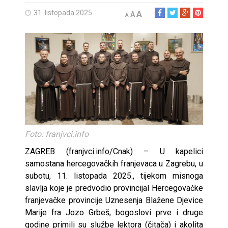
31. listopada 2025.
A
A
A
Foto: franjvci.info
ZAGREB (franjvci.info/Cnak) – U kapelici
samostana hercegovačkih franjevaca u Zagrebu, u
subotu, 11. listopada 2025., tijekom misnoga
slavlja koje je predvodio provincijal Hercegovačke
franjevačke provincije Uznesenja Blažene Djevice
Marije fra Jozo Grbeš, bogoslovi prve i druge
godine primili su službe lektora (čitača) i akolita