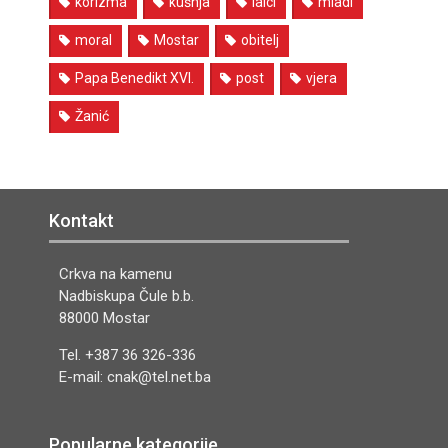
korizma
kušnja
laici
mladi
moral
Mostar
obitelj
Papa Benedikt XVI.
post
vjera
Žanić
Kontakt
Crkva na kamenu
Nadbiskupa Čule b.b.
88000 Mostar
Tel. +387 36 326-336
E-mail: cnak@tel.net.ba
Popularne kategorije