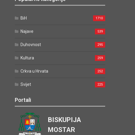
BiH
1710
Najave
539
Duhovnost
295
Kultura
259
Crkva u Hrvata
252
Svijet
225
Portali
BISKUPIJA
MOSTAR