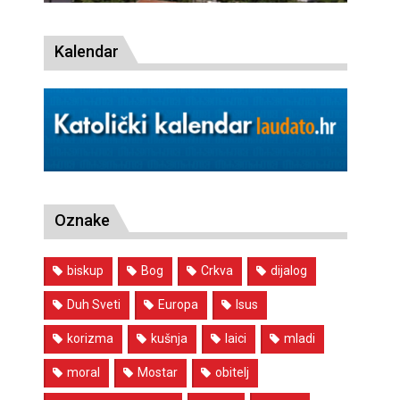
Kalendar
Oznake
biskup
Bog
Crkva
dijalog
Duh Sveti
Europa
Isus
korizma
kušnja
laici
mladi
moral
Mostar
obitelj