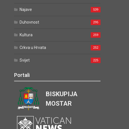
Najave
539
Duhovnost
295
Kultura
259
Crkva u Hrvata
252
Svijet
225
Portali
BISKUPIJA
MOSTAR