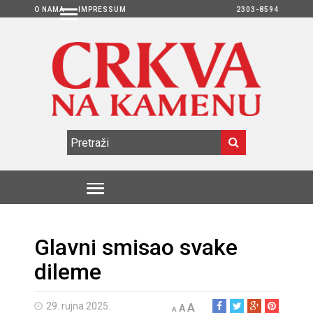
O NAMA
IMPRESSUM
2303-8594
Glavni smisao svake
dileme
29. rujna 2025.
A
A
A