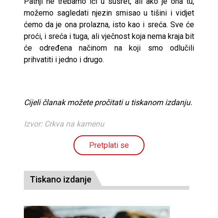
Patnji ne trebamo ići u susret, ali ako je ona tu,
možemo sagledati njezin smisao u tišini i vidjet
ćemo da je ona prolazna, isto kao i sreća. Sve će
proći, i sreća i tuga, ali vječnost koja nema kraja bit
će određena načinom na koji smo odlučili
prihvatiti i jedno i drugo.
Cijeli članak možete pročitati u tiskanom izdanju.
Izvor: Crkva na kamenu
Pretplati se
Tiskano izdanje