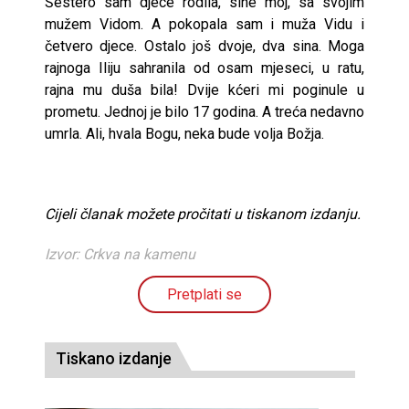
Šestero sam djece rodila, sine moj, sa svojim
mužem Vidom. A pokopala sam i muža Vidu i
četvero djece. Ostalo još dvoje, dva sina. Moga
rajnoga Iliju sahranila od osam mjeseci, u ratu,
rajna mu duša bila! Dvije kćeri mi poginule u
prometu. Jednoj je bilo 17 godina. A treća nedavno
umrla. Ali, hvala Bogu, neka bude volja Božja.
Cijeli članak možete pročitati u tiskanom izdanju.
Izvor: Crkva na kamenu
Pretplati se
Tiskano izdanje