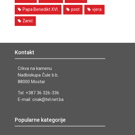
Papa Benedikt XVI.
post
vjera
Žanić
Kontakt
Crkva na kamenu
Nadbiskupa Čule b.b.
88000 Mostar
Tel. +387 36 326-336
E-mail: cnak@tel.net.ba
Popularne kategorije