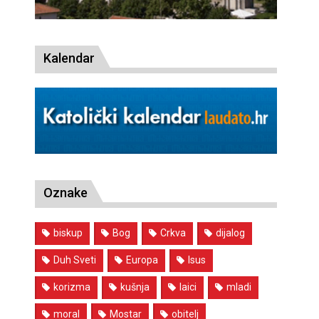
Kalendar
Oznake
biskup
Bog
Crkva
dijalog
Duh Sveti
Europa
Isus
korizma
kušnja
laici
mladi
moral
Mostar
obitelj