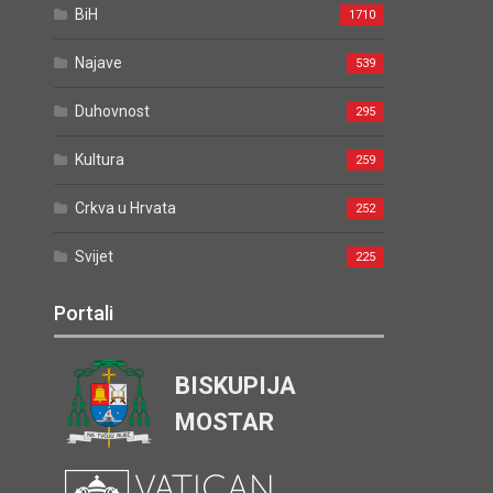
BiH
1710
Najave
539
Duhovnost
295
Kultura
259
Crkva u Hrvata
252
Svijet
225
Portali
BISKUPIJA
MOSTAR