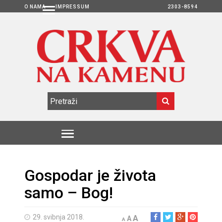
O NAMA
IMPRESSUM
2303-8594
Gospodar je života
samo – Bog!
29. svibnja 2018.
A
A
A