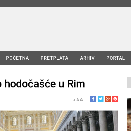
POČETNA
PRETPLATA
ARHIV
PORTAL
o hodočašće u Rim
A
A
A