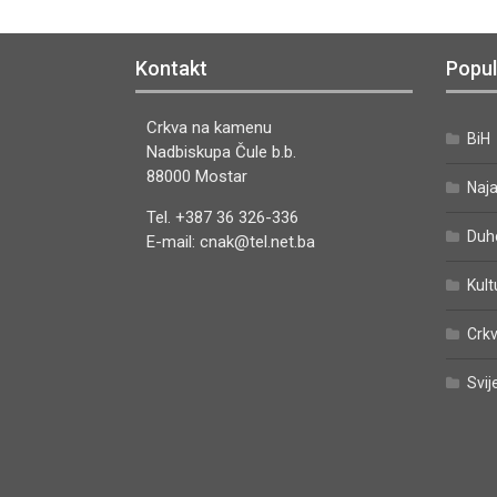
Kontakt
Popul
Crkva na kamenu
BiH
Nadbiskupa Čule b.b.
88000 Mostar
Naj
Tel. +387 36 326-336
Duh
E-mail: cnak@tel.net.ba
Kult
Crkv
Svij