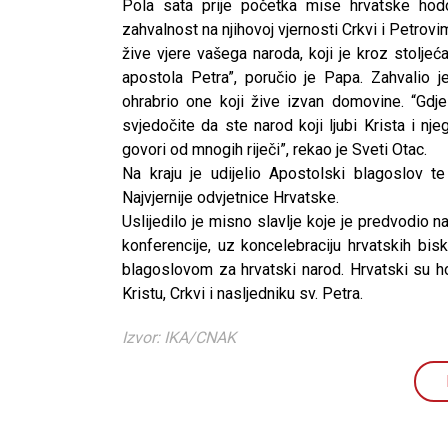
Pola sata prije početka mise hrvatske hod
zahvalnost na njihovoj vjernosti Crkvi i Petrovi
žive vjere vašega naroda, koji je kroz stolje
apostola Petra”, poručio je Papa. Zahvalio j
ohrabrio one koji žive izvan domovine. “Gdje
svjedočite da ste narod koji ljubi Krista i n
govori od mnogih riječi”, rekao je Sveti Otac.
Na kraju je udijelio Apostolski blagoslov te
Najvjernije odvjetnice Hrvatske.
Uslijedilo je misno slavlje koje je predvodio
konferencije, uz koncelebraciju hrvatskih bis
blagoslovom za hrvatski narod. Hrvatski su hod
Kristu, Crkvi i nasljedniku sv. Petra.
Izvor: IKA/CNAK