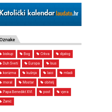
Oznake
biskup
Bog
Crkva
dijalog
Duh Sveti
Europa
Isus
korizma
kušnja
laici
mladi
moral
Mostar
obitelj
Papa Benedikt XVI.
post
vjera
Žanić