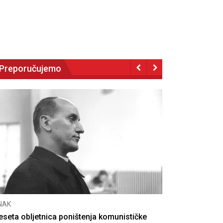
Preporučujemo
NAK
eseta obljetnica poništenja komunističke