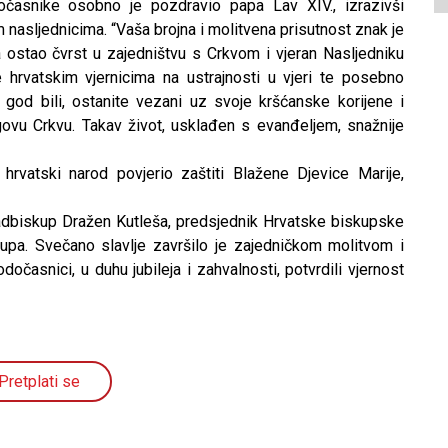
očasnike osobno je pozdravio papa Lav XIV., izrazivši
m nasljednicima. “Vaša brojna i molitvena prisutnost znak je
ća ostao čvrst u zajedništvu s Crkvom i vjeran Nasljedniku
e hrvatskim vjernicima na ustrajnosti u vjeri te posebno
 god bili, ostanite vezani uz svoje kršćanske korijene i
jegovu Crkvu. Takav život, usklađen s evanđeljem, snažnije
 hrvatski narod povjerio zaštiti Blažene Djevice Marije,
 nadbiskup Dražen Kutleša, predsjednik Hrvatske biskupske
kupa. Svečano slavlje završilo je zajedničkom molitvom i
očasnici, u duhu jubileja i zahvalnosti, potvrdili vjernost
Pretplati se