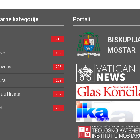
arne kategorije
Portali
BISKUPIJ
1710
MOSTAR
ave
539
ovnost
295
ura
259
a u Hrvata
252
et
225