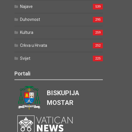
Najave
539
Duhovnost
295
Kultura
259
Crkva u Hrvata
252
Svijet
225
Portali
BISKUPIJA
MOSTAR