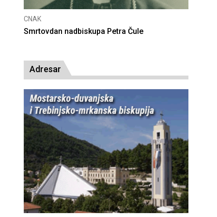
CNAK
dan nadbiskupa Petra Čule
Deseta obljetnica 
presude bl. Alojzij
Adresar