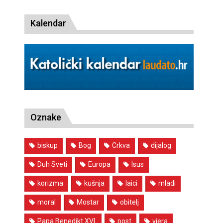
Kalendar
Oznake
biskup
Bog
Crkva
dijalog
Duh Sveti
Europa
Isus
korizma
kušnja
laici
mladi
moral
Mostar
obitelj
Papa Benedikt XVI.
post
vjera