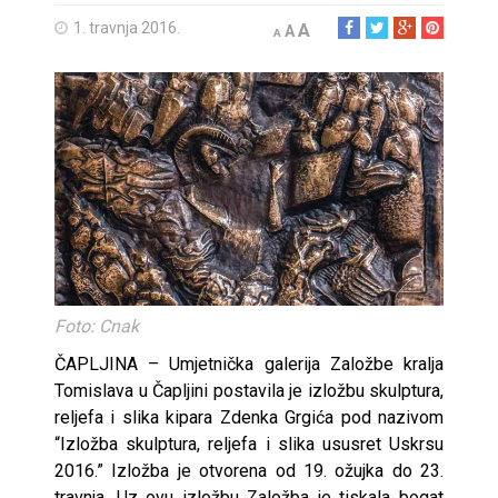
1. travnja 2016.
A
A
A
Foto: Cnak
ČAPLJINA – Umjetnička galerija Založbe kralja
Tomislava u Čapljini postavila je izložbu skulptura,
reljefa i slika kipara Zdenka Grgića pod nazivom
“Izložba skulptura, reljefa i slika ususret Uskrsu
2016.” Izložba je otvorena od 19. ožujka do 23.
travnja. Uz ovu izložbu Založba je tiskala bogat