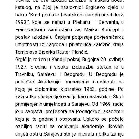
katalog, na čijoj je naslovnici Grgićevo djelo u
bakru “Krist pomaže hrvatskom narodu nositi križ,
1993.”, koje se nalazi u Plehanu – Derventa, u
Franjevačkom samostanu sv. Marka. Koncept i
postav izložbe u Čapljini potpisuje povjesničarka
umjetnosti iz Zagreba i prijateljica Založbe kralja
Tomislava Biserka Rauter Plančić.
Grgić je rođen u Kandiji pokraj Bugojna 20. svibnja
1927. Srednju i visoku izobrazbu stekao je u
Travniku, Sarajevu i Beogradu. U Beogradu je
pohađao Akademiju primenjenih umetnosti na
kojoj je diplomirao kiparstvo 1953. godine. Po
završetku studija djelovao je kao nastavnik u Školi
primijenjenih umjetnosti u Sarajevu. Od 1969. radio
je u svojstvu profesora na Pedagoškoj akademiji
koja je te godine i osnovana. Uskoro se počelo
ozbiljno raditi na osnivanju Akademije likovnih
umjetnosti u Sarajevu što je inicirala i bitku za nju