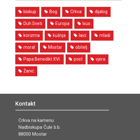
biskup
Bog
Crkva
dijalog
Duh Sveti
Europa
Isus
korizma
kušnja
laici
mladi
moral
Mostar
obitelj
Papa Benedikt XVI.
post
vjera
Žanić
Kontakt
Crkva na kamenu
Nadbiskupa Čule b.b.
88000 Mostar