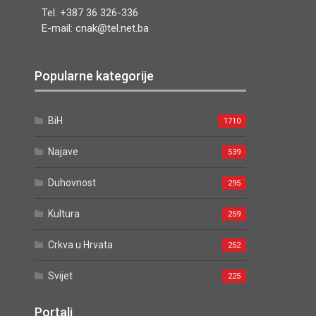
Tel. +387 36 326-336
E-mail: cnak@tel.net.ba
Popularne kategorije
BiH
1710
Najave
539
Duhovnost
295
Kultura
259
Crkva u Hrvata
252
Svijet
225
Portali