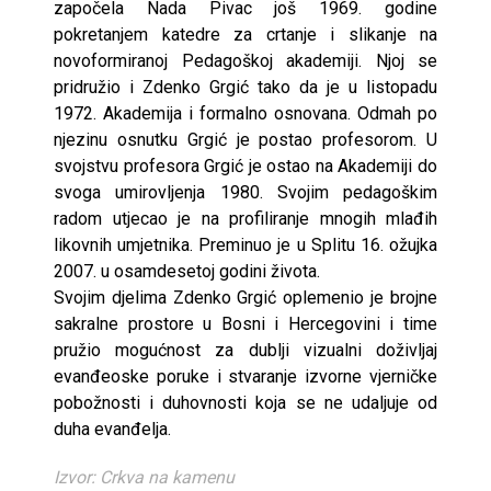
započela Nada Pivac još 1969. godine
pokretanjem katedre za crtanje i slikanje na
novoformiranoj Pedagoškoj akademiji. Njoj se
pridružio i Zdenko Grgić tako da je u listopadu
1972. Akademija i formalno osnovana. Odmah po
njezinu osnutku Grgić je postao profesorom. U
svojstvu profesora Grgić je ostao na Akademiji do
svoga umirovljenja 1980. Svojim pedagoškim
radom utjecao je na profiliranje mnogih mlađih
likovnih umjetnika. Preminuo je u Splitu 16. ožujka
2007. u osamdesetoj godini života.
Svojim djelima Zdenko Grgić oplemenio je brojne
sakralne prostore u Bosni i Hercegovini i time
pružio mogućnost za dublji vizualni doživljaj
evanđeoske poruke i stvaranje izvorne vjerničke
pobožnosti i duhovnosti koja se ne udaljuje od
duha evanđelja.
Izvor: Crkva na kamenu