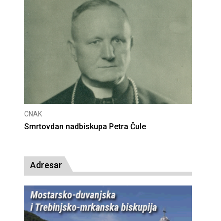
CNAK
Deseta obljetnica poništenja komunističke
presude bl. Alojziju Stepincu
Adresar