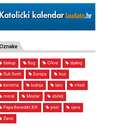
Oznake
biskup
Bog
Crkva
dijalog
Duh Sveti
Europa
Isus
korizma
kušnja
laici
mladi
moral
Mostar
obitelj
Papa Benedikt XVI.
post
vjera
Žanić