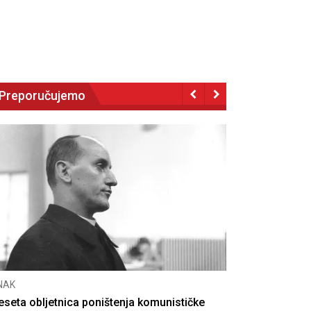
Preporučujemo
NAK
eseta obljetnica poništenja komunističke