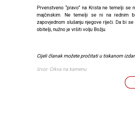
Prvenstveno “pravo” na Krista ne temelji se n
majčinskim. Ne temelji se ni na rednim br
zapovjednom slušanju njegove riječi. Da bi se
obitelji, nužno je vršiti volju Božju.
Cijeli članak možete pročitati u tiskanom izdan
Izvor: Crkva na kamenu