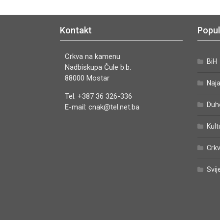
Kontakt
Popul
Crkva na kamenu
BiH
Nadbiskupa Čule b.b.
88000 Mostar
Naj
Tel. +387 36 326-336
Duh
E-mail: cnak@tel.net.ba
Kult
Crkv
Svij