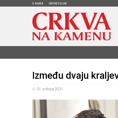
O NAMA
IMPRESSUM
Između dvaju kralje
31. svibnja 2021.