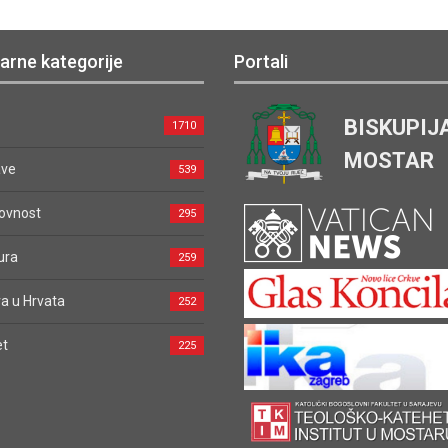
arne kategorije
Portali
BISKUPIJ
1710
MOSTAR
ave
539
ovnost
295
ura
259
a u Hrvata
252
et
225