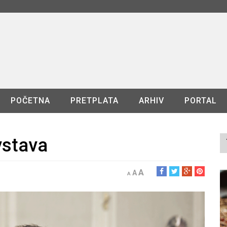
POČETNA
PRETPLATA
ARHIV
PORTAL
vstava
A
A
A