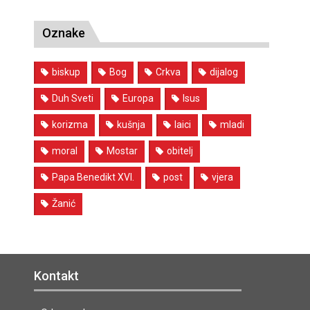
Oznake
biskup
Bog
Crkva
dijalog
Duh Sveti
Europa
Isus
korizma
kušnja
laici
mladi
moral
Mostar
obitelj
Papa Benedikt XVI.
post
vjera
Žanić
Kontakt