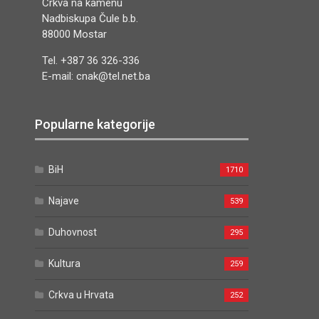
Crkva na kamenu
Nadbiskupa Čule b.b.
88000 Mostar
Tel. +387 36 326-336
E-mail: cnak@tel.net.ba
Popularne kategorije
BiH
1710
Najave
539
Duhovnost
295
Kultura
259
Crkva u Hrvata
252