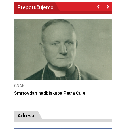
Preporučujemo
CNAK
 nadbiskupa Petra Čule
Deseta obljetnica pon
presude bl. Alojziju S
Adresar