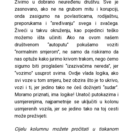
Živimo u dobrano neuređenu društvu. Sve je
zasnovano, ako ne na grubom mitu i korupciji,
onda zasigurno na povlasticama, rodijaštvu,
preporukama i “sređivanju” svega i svačega.
Živeći u takvu okruženju, kao pojedinci teško
možemo išta učiniti. Ako na ovom našem
društvenom “autoputu” pokušamo voziti
“normalnim smjerom”, ne samo da riskiramo da
nas optuže kako jurimo krivom trakom, nego ćemo
sigurno biti proglašeni “izazivačima nereda”, jer
“vozimo” usuprot svima. Ovdje vlada logika, ako
svi voze u tom smjeru, bez obzira što je to ukrivo,
vozi i ti, jer jedino tako ne ćeš doživjeti “sudar”.
Moramo priznati, ima logike! Unatoč putokazima i
usmjerenjima, najpametnije se uključiti u kolonu
usmjerenih vozila, jer se jedino tako na toj cesti
može preživjeti.
Cijelu kolumnu možete pročitati u tiskanom