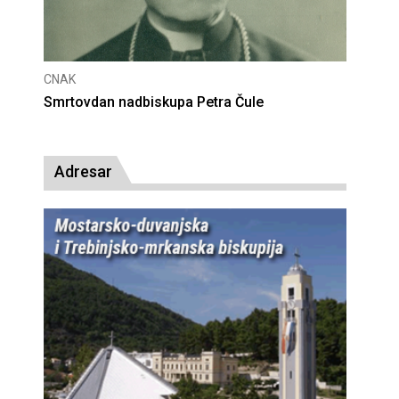
CNAK
CNAK
Smrtovdan nadbiskupa Petra Čule
Deset
presu
Adresar