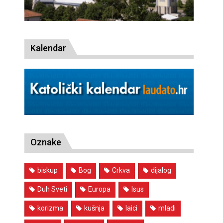
Kalendar
Oznake
biskup
Bog
Crkva
dijalog
Duh Sveti
Europa
Isus
korizma
kušnja
laici
mladi