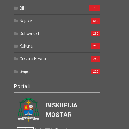
BiH
1710
Najave
539
Duhovnost
295
Kultura
259
Crkva u Hrvata
252
Svijet
225
Portali
BISKUPIJA
MOSTAR