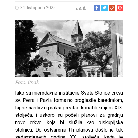
31. listopada 2025.
A
A
A
Foto: Cnak
Iako su mjerodavne institucije Svete Stolice crkvu
sv. Petra i Pavla formalno proglasile katedralom,
taj se naslov u praksi prestao koristiti krajem XIX.
stoljeća, i uskoro su počeli planovi za gradnju
nove crkve, koja bi služila kao biskupijska
stolnica. Do ostvarenja tih planova došlo je tek
sedamdesetih godina XX. stoljeća, kada je