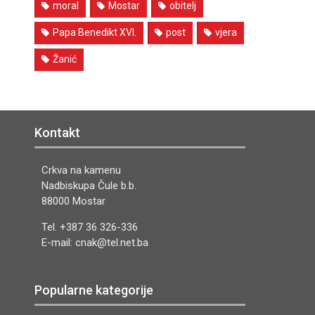
moral
Mostar
obitelj
Papa Benedikt XVI.
post
vjera
Žanić
Kontakt
Crkva na kamenu
Nadbiskupa Čule b.b.
88000 Mostar
Tel. +387 36 326-336
E-mail: cnak@tel.net.ba
Popularne kategorije