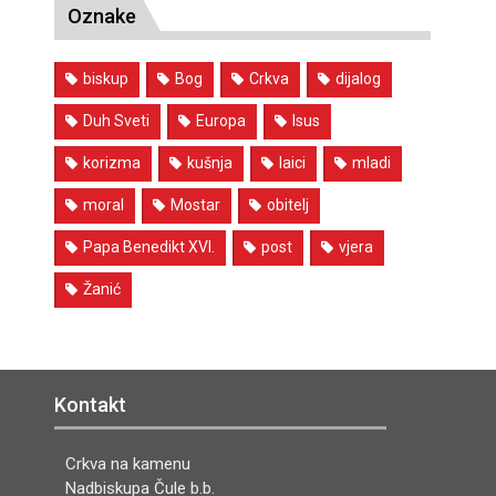
Oznake
biskup
Bog
Crkva
dijalog
Duh Sveti
Europa
Isus
korizma
kušnja
laici
mladi
moral
Mostar
obitelj
Papa Benedikt XVI.
post
vjera
Žanić
Kontakt
Crkva na kamenu
Nadbiskupa Čule b.b.