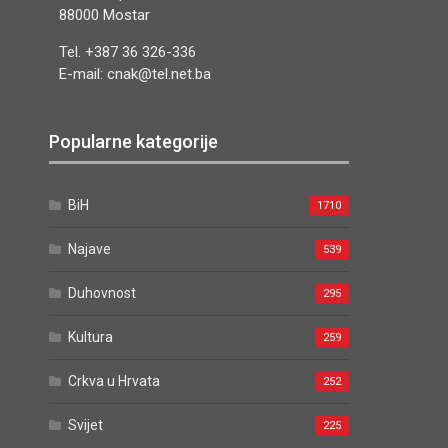
88000 Mostar
Tel. +387 36 326-336
E-mail: cnak@tel.net.ba
Popularne kategorije
BiH
1710
Najave
539
Duhovnost
295
Kultura
259
Crkva u Hrvata
252
Svijet
225