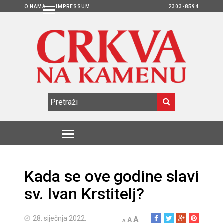
O NAMA
IMPRESSUM
2303-8594
Kada se ove godine slavi
sv. Ivan Krstitelj?
28. siječnja 2022.
A
A
A