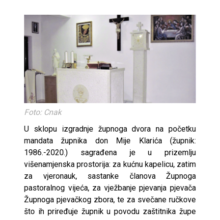
Foto: Cnak
U sklopu izgradnje župnoga dvora na početku
mandata župnika don Mije Klarića (župnik:
1986.-2020.) sagrađena je u prizemlju
višenamjenska prostorija: za kućnu kapelicu, zatim
za vjeronauk, sastanke članova Župnoga
pastoralnog vijeća, za vježbanje pjevanja pjevača
Župnoga pjevačkog zbora, te za svečane ručkove
što ih priređuje župnik u povodu zaštitnika župe