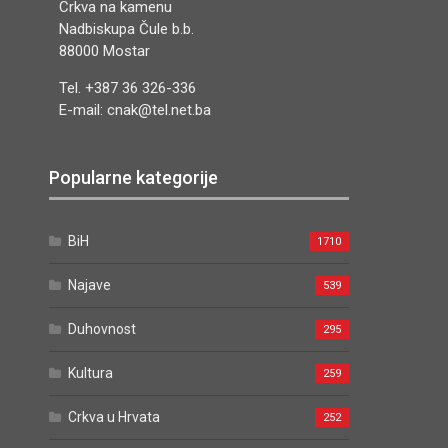
Crkva na kamenu
Nadbiskupa Čule b.b.
88000 Mostar
Tel. +387 36 326-336
E-mail: cnak@tel.net.ba
Popularne kategorije
BiH
1710
Najave
539
Duhovnost
295
Kultura
259
Crkva u Hrvata
252