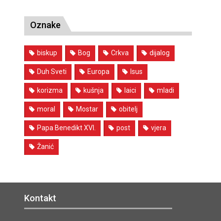
Oznake
biskup
Bog
Crkva
dijalog
Duh Sveti
Europa
Isus
korizma
kušnja
laici
mladi
moral
Mostar
obitelj
Papa Benedikt XVI.
post
vjera
Žanić
Kontakt