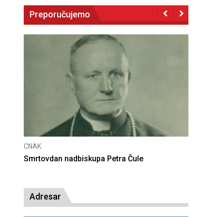
Preporučujemo
CNAK
CNAK
Smrtovdan nadbiskupa Petra Čule
Deseta 
presude
Adresar