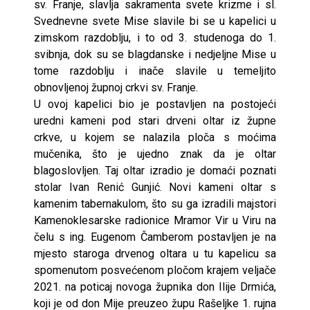
sv. Franje, slavlja sakramenta svete krizme i sl.
Svednevne svete Mise slavile bi se u kapelici u
zimskom razdoblju, i to od 3. studenoga do 1.
svibnja, dok su se blagdanske i nedjeljne Mise u
tome razdoblju i inače slavile u temeljito
obnovljenoj župnoj crkvi sv. Franje.
U ovoj kapelici bio je postavljen na postojeći
uredni kameni pod stari drveni oltar iz župne
crkve, u kojem se nalazila ploča s moćima
mučenika, što je ujedno znak da je oltar
blagoslovljen. Taj oltar izradio je domaći poznati
stolar Ivan Renić Gunjić. Novi kameni oltar s
kamenim tabernakulom, što su ga izradili majstori
Kamenoklesarske radionice Mramor Vir u Viru na
čelu s ing. Eugenom Čamberom postavljen je na
mjesto staroga drvenog oltara u tu kapelicu sa
spomenutom posvećenom pločom krajem veljače
2021. na poticaj novoga župnika don Ilije Drmića,
koji je od don Mije preuzeo župu Rašeljke 1. rujna