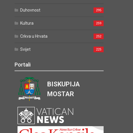
Duhovnost
295
Kultura
259
Crkva u Hrvata
252
Svijet
225
Portali
BISKUPIJA
MOSTAR