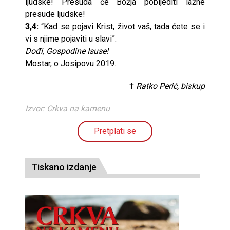
ljudske! Presuda će Božja pobijediti lažne
presude ljudske!
3,4:
“Kad se pojavi Krist, život vaš, tada ćete se i
vi s njime pojaviti u slavi”.
Dođi, Gospodine Isuse!
Mostar, o Josipovu 2019.
†
Ratko Perić, biskup
Izvor: Crkva na kamenu
Pretplati se
Tiskano izdanje