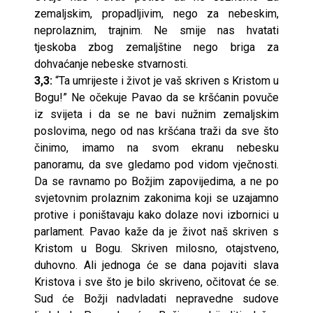
zemaljskim, propadljivim, nego za nebeskim,
neprolaznim, trajnim. Ne smije nas hvatati
tjeskoba zbog zemaljštine nego briga za
dohvaćanje nebeske stvarnosti.
3,3:
“Ta umrijeste i život je vaš skriven s Kristom u
Bogu!” Ne očekuje Pavao da se kršćanin povuče
iz svijeta i da se ne bavi nužnim zemaljskim
poslovima, nego od nas kršćana traži da sve što
činimo, imamo na svom ekranu nebesku
panoramu, da sve gledamo pod vidom vječnosti.
Da se ravnamo po Božjim zapovijedima, a ne po
svjetovnim prolaznim zakonima koji se uzajamno
protive i poništavaju kako dolaze novi izbornici u
parlament. Pavao kaže da je život naš skriven s
Kristom u Bogu. Skriven milosno, otajstveno,
duhovno. Ali jednoga će se dana pojaviti slava
Kristova i sve što je bilo skriveno, očitovat će se.
Sud će Božji nadvladati nepravedne sudove