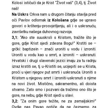
Kolosi ističući da je Krist “Život vaš” (3,4), tj. Život
naš!
Na Uskrs
Crkva nam u drugom čitanju stavlja pred
oči Pavlov odlomak
iz Kološana
gdje se upravo
govori o krštenju-prosvjetljenju, ali i o uskrsnuću,
završetku našega duhovnog razvoja.
3,1:
“Ako ste suuskrsli s Kristom, tražite što je
gore, gdje Krist sjedi zdesna Bogu!” Krstiti se –
grčki: baptizein – znači uroniti u vodu i izroniti.
Uroniti u vodu kao u smrt, a izroniti – uskrsnuti.
Hrvatski i drugi slavenski jezici imaju za tu radnju
izraz krstiti se, tj. u-Kristiti se, ucijepiti se u Krista,
proći u vjeri njegov put smrti i uskrsnuća. Uroniti s
Kristom u njegovu smrt i izroniti-uskrsnuti s njime
na novi život. Mistično, sakramentno, ali doista
stvarno. Zato smo i pozvani da tražimo ono što je
gore, na nebu, gdje Krist sjedi u slavi.
3,2:
“Za onim gore težite, ne za zemaljskim!”
Ovdje nas Pavao potiče da ne čeznemo za