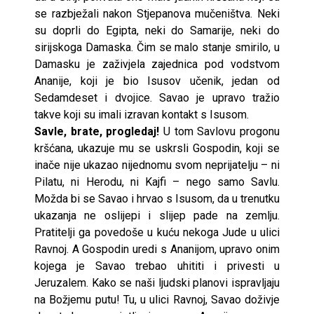
se razbježali nakon Stjepanova mučeništva. Neki
su doprli do Egipta, neki do Samarije, neki do
sirijskoga Damaska. Čim se malo stanje smirilo, u
Damasku je zaživjela zajednica pod vodstvom
Ananije, koji je bio Isusov učenik, jedan od
Sedamdeset i dvojice. Savao je upravo tražio
takve koji su imali izravan kontakt s Isusom.
Savle, brate, progledaj!
U tom Savlovu progonu
kršćana, ukazuje mu se uskrsli Gospodin, koji se
inače nije ukazao nijednomu svom neprijatelju – ni
Pilatu, ni Herodu, ni Kajfi – nego samo Savlu.
Možda bi se Savao i hrvao s Isusom, da u trenutku
ukazanja ne oslijepi i slijep pade na zemlju.
Pratitelji ga povedoše u kuću nekoga Jude u ulici
Ravnoj. A Gospodin uredi s Ananijom, upravo onim
kojega je Savao trebao uhititi i privesti u
Jeruzalem. Kako se naši ljudski planovi ispravljaju
na Božjemu putu! Tu, u ulici Ravnoj, Savao doživje