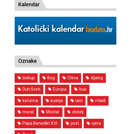
Kalendar
Oznake
biskup
Bog
Crkva
dijalog
Duh Sveti
Europa
Isus
korizma
kušnja
laici
mladi
moral
Mostar
obitelj
Papa Benedikt XVI.
post
vjera