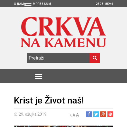
O NAMA
IMPRESSUM
2303-8594
Krist je Život naš!
29. ožujka 2019.
A
A
A