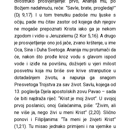
dvostruko prosvjetljenje: prvo, Ananija mu, po
Božjem nadahnuću, reče: “Savle, brate, progledaj!”
(Dj 9,17). I u tom trenutku padoše mu ljuske s
očiju, pade mu čitav zastor od kojega duh njegov
ne mogaše prepoznati Krista iako ga je nekom
zgodom i vidio u Jeruzalemu (2 Kor 5,16). A drugo
je prosvjetljenje ono još jače, zvano krštenje, u ime
Oca, Sina i Duha Svetoga. Ananija mu protumači da
će, nakon što prođe kroz vodu s glavom ispod
vode i iziđe na površinu, doživjeti u vjeri milost
posvetnu koja mu briše sve krive stranputice u
dotadašnjem životu, a napunja ga snagom
Presvetoga Trojstva za sav život. Savlu, kojega od
13. poglavlja Djela apostolskih zovu Pavao – sada
će biti najdraža riječ: “Krist je moj život”. U svojoj
prvoj poslanici, onoj Galaćanima, piše: “Živim, ali
ne više ja, nego živi u meni Krist” (2,20). Slično
ponovi i Filipljanima: “Ta meni je živjeti Krist”
(1,21). Tu misao jednako primijeni i na vjernike u