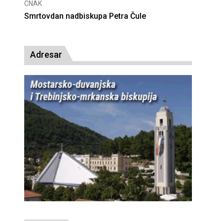
NAK
CNAK
mrtovdan nadbiskupa Petra Čule
Deseta oblje
presude bl. A
Adresar