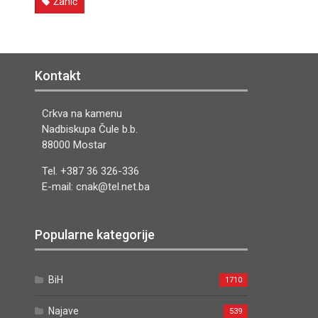
Žanić
Kontakt
Crkva na kamenu
Nadbiskupa Čule b.b.
88000 Mostar
Tel. +387 36 326-336
E-mail: cnak@tel.net.ba
Popularne kategorije
BiH
1710
Najave
539