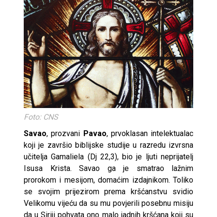
Foto: CNS
Savao
, prozvani
Pavao
, prvoklasan intelektualac
koji je završio biblijske studije u razredu izvrsna
učitelja Gamaliela (Dj 22,3), bio je ljuti neprijatelj
Isusa Krista. Savao ga je smatrao lažnim
prorokom i mesijom, domaćim izdajnikom. Toliko
se svojim prijezirom prema kršćanstvu svidio
Velikomu vijeću da su mu povjerili posebnu misiju
da u Siriji pohvata ono malo jadnih kršćana koji su