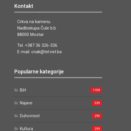
Kontakt
Crkva na kamenu
Nadbiskupa Čule b.b.
88000 Mostar
Tel. +387 36 326-336
E-mail: cnak@tel.net.ba
Popularne kategorije
BiH
1709
Najave
539
Duhovnost
295
Kultura
259