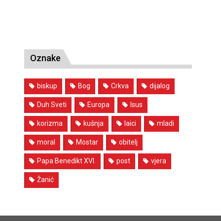
Oznake
biskup
Bog
Crkva
dijalog
Duh Sveti
Europa
Isus
korizma
kušnja
laici
mladi
moral
Mostar
obitelj
Papa Benedikt XVI.
post
vjera
Žanić