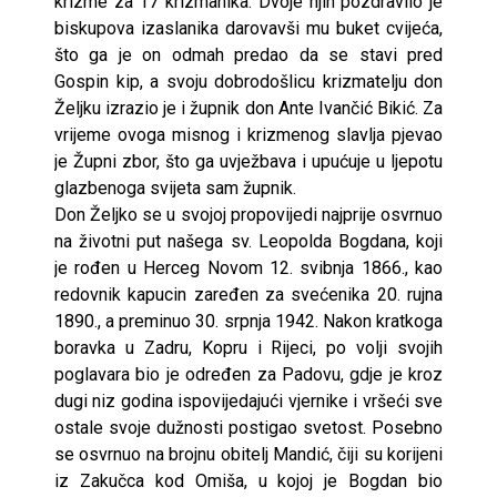
krizme za 17 krizmanika. Dvoje njih pozdravilo je
biskupova izaslanika darovavši mu buket cvijeća,
što ga je on odmah predao da se stavi pred
Gospin kip, a svoju dobrodošlicu krizmatelju don
Željku izrazio je i župnik don Ante Ivančić Bikić. Za
vrijeme ovoga misnog i krizmenog slavlja pjevao
je Župni zbor, što ga uvježbava i upućuje u ljepotu
glazbenoga svijeta sam župnik.
Don Željko se u svojoj propovijedi najprije osvrnuo
na životni put našega sv. Leopolda Bogdana, koji
je rođen u Herceg Novom 12. svibnja 1866., kao
redovnik kapucin zaređen za svećenika 20. rujna
1890., a preminuo 30. srpnja 1942. Nakon kratkoga
boravka u Zadru, Kopru i Rijeci, po volji svojih
poglavara bio je određen za Padovu, gdje je kroz
dugi niz godina ispovijedajući vjernike i vršeći sve
ostale svoje dužnosti postigao svetost. Posebno
se osvrnuo na brojnu obitelj Mandić, čiji su korijeni
iz Zakučca kod Omiša, u kojoj je Bogdan bio