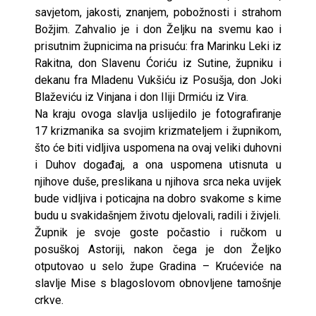
savjetom, jakosti, znanjem, pobožnosti i strahom
Božjim. Zahvalio je i don Željku na svemu kao i
prisutnim župnicima na prisuću: fra Marinku Leki iz
Rakitna, don Slavenu Ćoriću iz Sutine, župniku i
dekanu fra Mladenu Vukšiću iz Posušja, don Joki
Blaževiću iz Vinjana i don Iliji Drmiću iz Vira.
Na kraju ovoga slavlja uslijedilo je fotografiranje
17 krizmanika sa svojim krizmateljem i župnikom,
što će biti vidljiva uspomena na ovaj veliki duhovni
i Duhov događaj, a ona uspomena utisnuta u
njihove duše, preslikana u njihova srca neka uvijek
bude vidljiva i poticajna na dobro svakome s kime
budu u svakidašnjem životu djelovali, radili i živjeli.
Župnik je svoje goste počastio i ručkom u
posuškoj Astoriji, nakon čega je don Željko
otputovao u selo župe Gradina – Krućeviće na
slavlje Mise s blagoslovom obnovljene tamošnje
crkve.