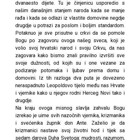
dvanaesto dijete. Tu je činjenicu usporedio s
našim današnjim stanjem naroda kada se manje
rađa i kada se odlazi iz vlastite domovine negdje
drugdje u potrazi za poslom i boljim standardom.
Potaknuo je sve prisutne u crkvi da se pomole
Bogu po zagovoru ovoga našeg sveca, koji je
volio svoj hrvatski narod i svoju Crkvu, da nas
zagovara kako bismo znali pravilno izvršiti sve
svoje dužnosti, od kojih su i one vezane za
podizanje potomaka i ljubav prema domu i
domovini. Iz tih razloga dva puta je dovezeno
neraspadnuto Leopoldovo tijelo među nas Hrvate
i vjernike kako u njegov rodni Herceg Novi tako i
drugdje.
Na kraju ovoga misnog slavlja zahvalu Bogu
izrekao je uime svih nazočnih vjernika, krizmanika
i svećenika župnik don Ante. Zaželio je da
krizmanici nastave svoj životni hod i tijek sa
sedam darova Duha Svetoga: mudrosti, razumom,