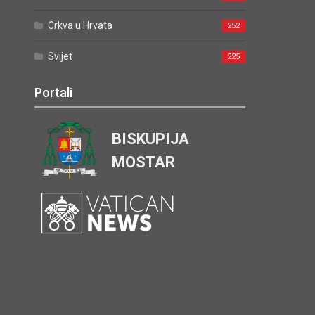
Crkva u Hrvata
252
Svijet
225
Portali
BISKUPIJA
MOSTAR