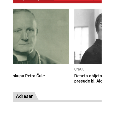
CNAK
Deseta obljetnica poništenja komunističke
presude bl. Alojziju Stepincu
Adresar