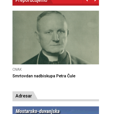
Preporučujemo
CNAK
CNAK
Smrtovdan nadbiskupa Petra Čule
Deseta 
presude
Adresar