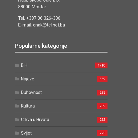
Nadbiskupa Čule b.b.
88000 Mostar
Tel. +387 36 326-336
E-mail: cnak@tel.net.ba
Popularne kategorije
BiH
1710
Najave
539
Duhovnost
295
Kultura
259
Crkva u Hrvata
252
Svijet
225