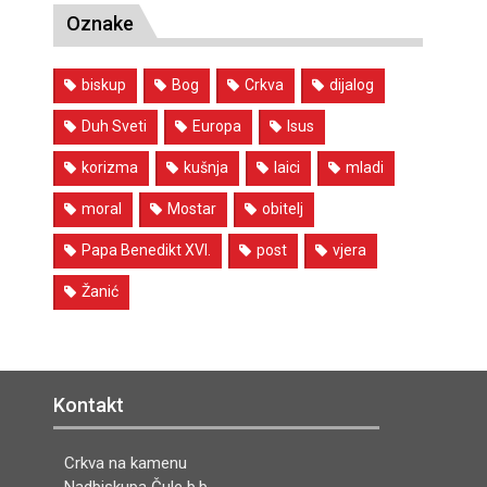
Oznake
biskup
Bog
Crkva
dijalog
Duh Sveti
Europa
Isus
korizma
kušnja
laici
mladi
moral
Mostar
obitelj
Papa Benedikt XVI.
post
vjera
Žanić
Kontakt
Crkva na kamenu