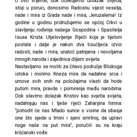
U ovo vrijeme, dok očekujemo dolazak Svjetla,
stoji u poruci, donosimo Radosnu vijest veselja,
nade i mira iz Grada nade i mira, Jeruzalema! Iz
godine u godinu pridružujemo se općoj Crkvi u
slavljenju rođenja našega Gospodina i Spasitelja
Isusa Krista. Utjelovljenje Riječi koja je tijelom
postala i dalje je nakon dva tisućljeća izvor
radosti, nade i mira, unatoč patnjama i nevoljama
mnogih naroda i zajednica diljem svijeta.
Nastavljamo se moliti za čitavo područje Bliskoga
istoka i molimo Kneza mira da nadahne srca i
umove svih onih na položajima vlasti da hode
putom mira, pravde i pomirenja među narodima.
Dok slavimo dolazak Kristov kao svjetla svijeta,
nadahnjuju nas i tješe riječi Zaharijina himna:
“pohodit će nas Mlado sunce s visine da obasja
one što sjede u tmini i sjeni smrtnoj, da upravi
noge naše na put mira”, poručili su na kraju
kršćanski vođe.