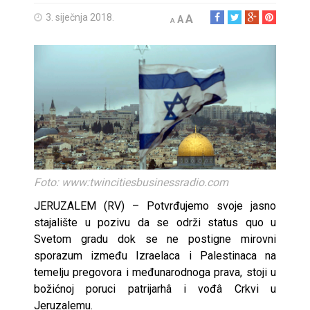
3. siječnja 2018.
A
A
A
Foto: www:twincitiesbusinessradio.com
JERUZALEM (RV) – Potvrđujemo svoje jasno
stajalište u pozivu da se održi status quo u
Svetom gradu dok se ne postigne mirovni
sporazum između Izraelaca i Palestinaca na
temelju pregovora i međunarodnoga prava, stoji u
božićnoj poruci patrijarhâ i vođâ Crkvi u
Jeruzalemu.