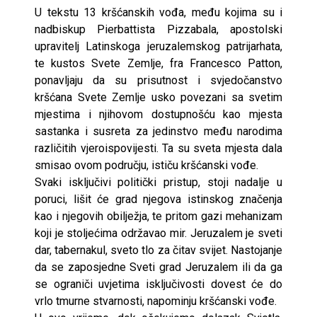
U tekstu 13 kršćanskih vođa, među kojima su i
nadbiskup Pierbattista Pizzabala, apostolski
upravitelj Latinskoga jeruzalemskog patrijarhata,
te kustos Svete Zemlje, fra Francesco Patton,
ponavljaju da su prisutnost i svjedočanstvo
kršćana Svete Zemlje usko povezani sa svetim
mjestima i njihovom dostupnošću kao mjesta
sastanka i susreta za jedinstvo među narodima
različitih vjeroispovijesti. Ta su sveta mjesta dala
smisao ovom području, ističu kršćanski vođe.
Svaki isključivi politički pristup, stoji nadalje u
poruci, lišit će grad njegova istinskog značenja
kao i njegovih obilježja, te pritom gazi mehanizam
koji je stoljećima održavao mir. Jeruzalem je sveti
dar, tabernakul, sveto tlo za čitav svijet. Nastojanje
da se zaposjedne Sveti grad Jeruzalem ili da ga
se ograniči uvjetima isključivosti dovest će do
vrlo tmurne stvarnosti, napominju kršćanski vođe.