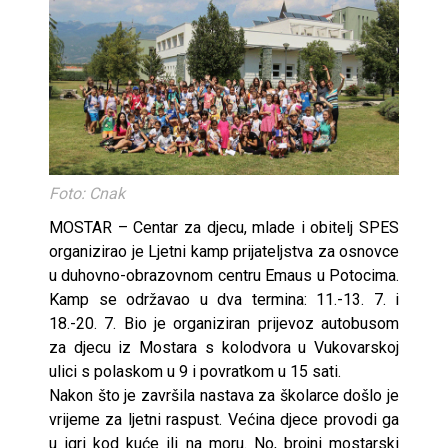
Foto: Cnak
MOSTAR – Centar za djecu, mlade i obitelj SPES
organizirao je Ljetni kamp prijateljstva za osnovce
u duhovno-obrazovnom centru Emaus u Potocima.
Kamp se održavao u dva termina: 11.-13. 7. i
18.-20. 7. Bio je organiziran prijevoz autobusom
za djecu iz Mostara s kolodvora u Vukovarskoj
ulici s polaskom u 9 i povratkom u 15 sati.
Nakon što je završila nastava za školarce došlo je
vrijeme za ljetni raspust. Većina djece provodi ga
u igri kod kuće ili na moru. No, brojni mostarski