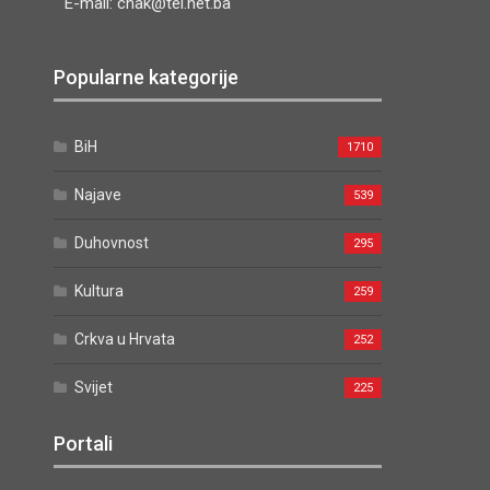
E-mail: cnak@tel.net.ba
Popularne kategorije
BiH
1710
Najave
539
Duhovnost
295
Kultura
259
Crkva u Hrvata
252
Svijet
225
Portali