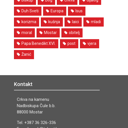
biskup
Bog
Crkva
dijalog
Duh Sveti
Europa
Isus
korizma
kušnja
laici
mladi
moral
Mostar
obitelj
Papa Benedikt XVI.
post
vjera
Žanić
Kontakt
Crkva na kamenu
Nadbiskupa Čule b.b.
88000 Mostar
Tel. +387 36 326-336