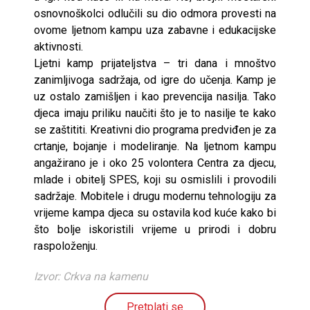
osnovnoškolci odlučili su dio odmora provesti na
ovome ljetnom kampu uza zabavne i edukacijske
aktivnosti.
Ljetni kamp prijateljstva – tri dana i mnoštvo
zanimljivoga sadržaja, od igre do učenja. Kamp je
uz ostalo zamišljen i kao prevencija nasilja. Tako
djeca imaju priliku naučiti što je to nasilje te kako
se zaštititi. Kreativni dio programa predviđen je za
crtanje, bojanje i modeliranje. Na ljetnom kampu
angažirano je i oko 25 volontera Centra za djecu,
mlade i obitelj SPES, koji su osmislili i provodili
sadržaje. Mobitele i drugu modernu tehnologiju za
vrijeme kampa djeca su ostavila kod kuće kako bi
što bolje iskoristili vrijeme u prirodi i dobru
raspoloženju.
Izvor: Crkva na kamenu
Pretplati se