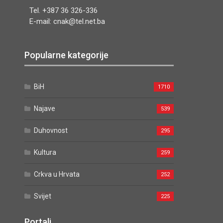
Tel. +387 36 326-336
E-mail: cnak@tel.net.ba
Popularne kategorije
BiH
1710
Najave
539
Duhovnost
295
Kultura
259
Crkva u Hrvata
252
Svijet
225
Portali