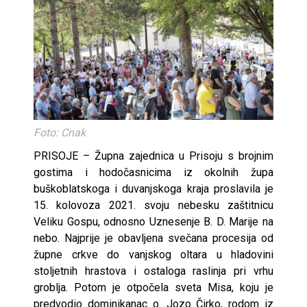
Foto: Cnak
PRISOJE – Župna zajednica u Prisoju s brojnim
gostima i hodočasnicima iz okolnih župa
buškoblatskoga i duvanjskoga kraja proslavila je
15. kolovoza 2021. svoju nebesku zaštitnicu
Veliku Gospu, odnosno Uznesenje B. D. Marije na
nebo. Najprije je obavljena svečana procesija od
župne crkve do vanjskog oltara u hladovini
stoljetnih hrastova i ostaloga raslinja pri vrhu
groblja. Potom je otpočela sveta Misa, koju je
predvodio dominikanac o. Jozo Čirko, rodom iz