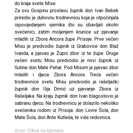
do kraja svete Mise.
Za ovu Gospinu proslavu župnik don Ivan Bebek
priredio je duhovnu trodnevnicu koja je otpočinjala
ispovijedanjem vjernika što su obavljali okolni
svećenici, zatim moljenjem krunice uz pjevanje
mladih iz Zbora Ancora župe Prisoje. Prve večeri
Misu je predvodio župnik iz Grabovice don Blaž
Ivanda, a pjevao je Župni zbor iz te župe. Druge
večeri svetu Misu predvodio je novi župnik iz
Sutine don Mate Pehar. Pod Misom je pjevao zbor
mladih i djece Zbora Ancora. Treće večeri
trodnevnice svetu Misu predvodio je rašeljački
župnik don Ilija Drmić uz pjevanje Zbora iz
Rašeljaka. Na kraju župnik don Ivan blagoslovio je
sabranu djecu. Na trodnevnicu je dolazilo nekoliko
svećenika rodom iz Prisoja: don Lovre Šola, don
Mate Šola, don Ante Kutleša, te više redovnica.
Izvor: Crkva na kamenu