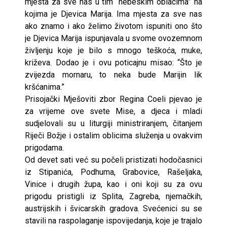
mjesta za sve nas u tim “nebeskim oblacima” na
kojima je Djevica Marija. Ima mjesta za sve nas
ako znamo i ako želimo životom ispuniti ono što
je Djevica Marija ispunjavala u svome ovozemnom
življenju koje je bilo s mnogo teškoća, muke,
križeva. Dodao je i ovu poticajnu misao: “Što je
zvijezda mornaru, to neka bude Marijin lik
kršćanima.”
Prisojački Mješoviti zbor Regina Coeli pjevao je
za vrijeme ove svete Mise, a djeca i mladi
sudjelovali su u liturgiji ministriranjem, čitanjem
Riječi Božje i ostalim oblicima služenja u ovakvim
prigodama.
Od devet sati već su počeli pristizati hodočasnici
iz Stipanića, Podhuma, Grabovice, Rašeljaka,
Vinice i drugih župa, kao i oni koji su za ovu
prigodu pristigli iz Splita, Zagreba, njemačkih,
austrijskih i švicarskih gradova. Svećenici su se
stavili na raspolaganje ispovijedanja, koje je trajalo