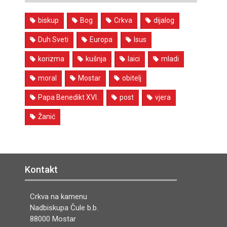
biskup
Bog
Crkva
dijalog
Duh Sveti
Europa
Isus
korizma
kušnja
laici
mladi
moral
Mostar
obitelj
Papa Benedikt XVI.
post
vjera
Žanić
Kontakt
Crkva na kamenu
Nadbiskupa Čule b.b.
88000 Mostar