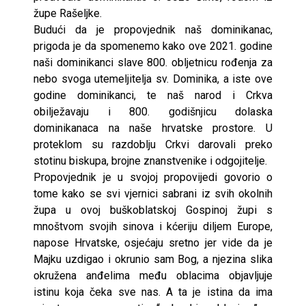
župe Rašeljke.
Budući da je propovjednik naš dominikanac,
prigoda je da spomenemo kako ove 2021. godine
naši dominikanci slave 800. obljetnicu rođenja za
nebo svoga utemeljitelja sv. Dominika, a iste ove
godine dominikanci, te naš narod i Crkva
obilježavaju i 800. godišnjicu dolaska
dominikanaca na naše hrvatske prostore. U
proteklom su razdoblju Crkvi darovali preko
stotinu biskupa, brojne znanstvenike i odgojitelje.
Propovjednik je u svojoj propovijedi govorio o
tome kako se svi vjernici sabrani iz svih okolnih
župa u ovoj buškoblatskoj Gospinoj župi s
mnoštvom svojih sinova i kćeriju diljem Europe,
napose Hrvatske, osjećaju sretno jer vide da je
Majku uzdigao i okrunio sam Bog, a njezina slika
okružena anđelima među oblacima objavljuje
istinu koja čeka sve nas. A ta je istina da ima