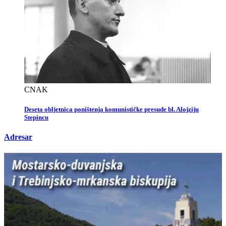
CNAK
Deseta obljetnica poništenja komunističke presude bl. Alojziju
Stepincu
Adresar