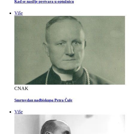
Kad se nasilje pretvara u optužnicu
Više
CNAK
Smrtovdan nadbiskupa Petra Čule
Više