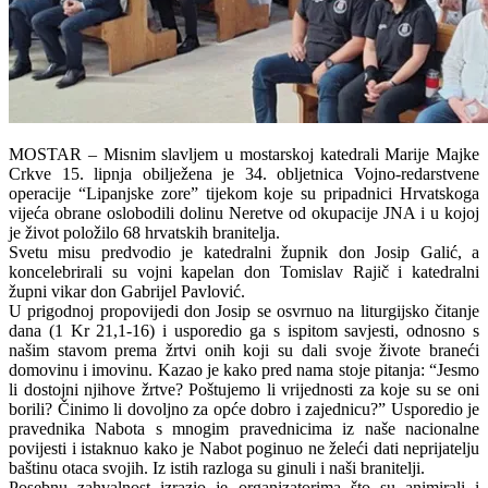
MOSTAR – Misnim slavljem u mostarskoj katedrali Marije Majke
Crkve 15. lipnja obilježena je 34. obljetnica Vojno-redarstvene
operacije “Lipanjske zore” tijekom koje su pripadnici Hrvatskoga
vijeća obrane oslobodili dolinu Neretve od okupacije JNA i u kojoj
je život položilo 68 hrvatskih branitelja.
Svetu misu predvodio je katedralni župnik don Josip Galić, a
koncelebrirali su vojni kapelan don Tomislav Rajič i katedralni
župni vikar don Gabrijel Pavlović.
U prigodnoj propovijedi don Josip se osvrnuo na liturgijsko čitanje
dana (1 Kr 21,1-16) i usporedio ga s ispitom savjesti, odnosno s
našim stavom prema žrtvi onih koji su dali svoje živote braneći
domovinu i imovinu. Kazao je kako pred nama stoje pitanja: “Jesmo
li dostojni njihove žrtve? Poštujemo li vrijednosti za koje su se oni
borili? Činimo li dovoljno za opće dobro i zajednicu?” Usporedio je
pravednika Nabota s mnogim pravednicima iz naše nacionalne
povijesti i istaknuo kako je Nabot poginuo ne želeći dati neprijatelju
baštinu otaca svojih. Iz istih razloga su ginuli i naši branitelji.
Posebnu zahvalnost izrazio je organizatorima što su animirali i