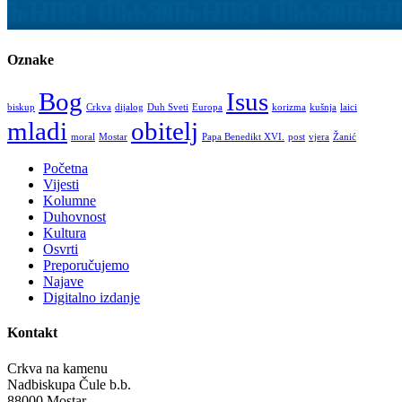
Oznake
Bog
Isus
biskup
Crkva
dijalog
Duh Sveti
Europa
korizma
kušnja
laici
mladi
obitelj
moral
Mostar
Papa Benedikt XVI.
post
vjera
Žanić
Početna
Vijesti
Kolumne
Duhovnost
Kultura
Osvrti
Preporučujemo
Najave
Digitalno izdanje
Kontakt
Crkva na kamenu
Nadbiskupa Čule b.b.
88000 Mostar