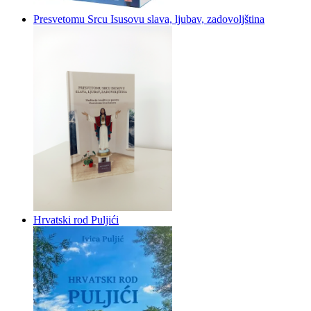
Presvetomu Srcu Isusovu slava, ljubav, zadovoljština
Hrvatski rod Puljići