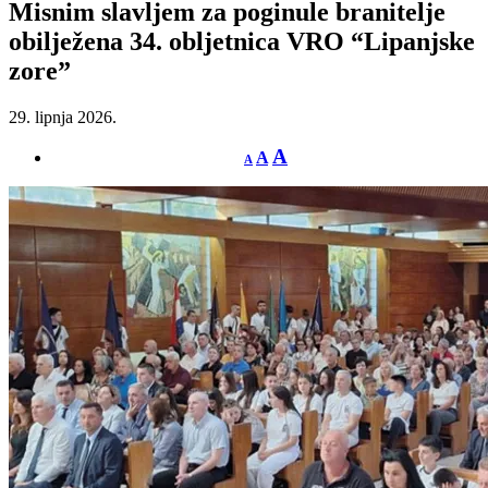
Misnim slavljem za poginule branitelje
obilježena 34. obljetnica VRO “Lipanjske
zore”
29. lipnja 2026.
A
A
A