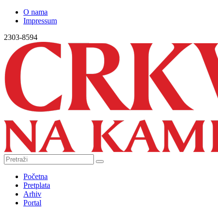
O nama
Impressum
2303-8594
Početna
Pretplata
Arhiv
Portal