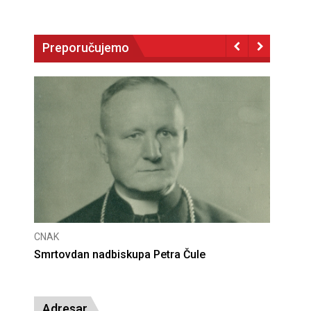
Preporučujemo
CNAK
Deseta obljetnica poništenja komunističke
presude bl. Alojziju Stepincu
Adresar