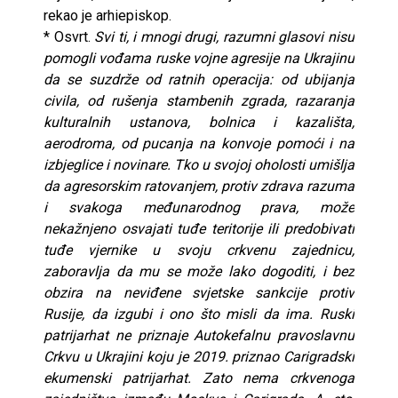
rekao je arhiepiskop.
* Osvrt.
Svi ti, i mnogi drugi, razumni glasovi nisu
pomogli vođama ruske vojne agresije na Ukrajinu
da se suzdrže od ratnih operacija: od ubijanja
civila, od rušenja stambenih zgrada, razaranja
kulturalnih ustanova, bolnica i kazališta,
aerodroma, od pucanja na konvoje pomoći i na
izbjeglice i novinare. Tko u svojoj oholosti umišlja
da agresorskim ratovanjem, protiv zdrava razuma
i svakoga međunarodnog prava, može
nekažnjeno osvajati tuđe teritorije ili predobivati
tuđe vjernike u svoju crkvenu zajednicu,
zaboravlja da mu se može lako dogoditi, i bez
obzira na neviđene svjetske sankcije protiv
Rusije, da izgubi i ono što misli da ima. Ruski
patrijarhat ne priznaje Autokefalnu pravoslavnu
Crkvu u Ukrajini koju je 2019. priznao Carigradski
ekumenski patrijarhat. Zato nema crkvenoga