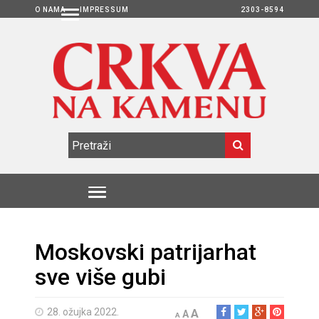
O NAMA
IMPRESSUM
2303-8594
Moskovski patrijarhat
sve više gubi
28. ožujka 2022.
A
A
A