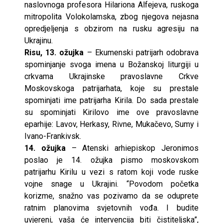
naslovnoga profesora Hilariona Alfejeva, ruskoga
mitropolita Volokolamska, zbog njegova nejasna
opredjeljenja s obzirom na rusku agresiju na
Ukrajinu.
Risu, 13. ožujka
– Ekumenski patrijarh odobrava
spominjanje svoga imena u Božanskoj liturgiji u
crkvama Ukrajinske pravoslavne Crkve
Moskovskoga patrijarhata, koje su prestale
spominjati ime patrijarha Kirila. Do sada prestale
su spominjati Kirilovo ime ove pravoslavne
eparhije: Lavov, Herkasy, Rivne, Mukačevo, Sumy i
Ivano-Frankivsk.
14. ožujka
– Atenski arhiepiskop Jeronimos
poslao je 14. ožujka pismo moskovskom
patrijarhu Kirilu u vezi s ratom koji vode ruske
vojne snage u Ukrajini. “Povodom početka
korizme, snažno vas pozivamo da se oduprete
ratnim planovima svjetovnih vođa. I budite
uvjereni, vaša će intervencija biti čistiteljska”,