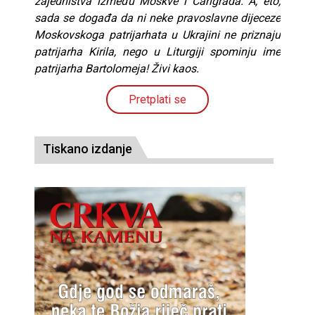
zajedništva između Moskve i Carigrada. A, eto,
sada se događa da ni neke pravoslavne dijeceze
Moskovskoga patrijarhata u Ukrajini ne priznaju
patrijarha Kirila, nego u Liturgiji spominju ime
patrijarha Bartolomeja! Živi kaos.
Pretplati se
Tiskano izdanje