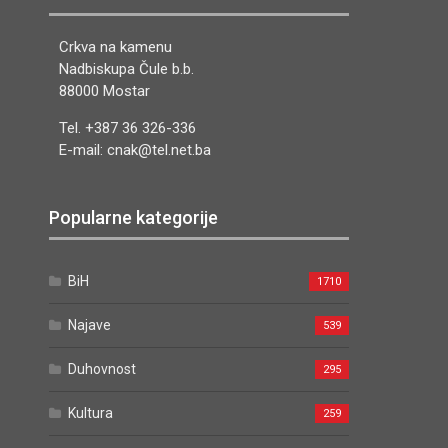
Crkva na kamenu
Nadbiskupa Čule b.b.
88000 Mostar
Tel. +387 36 326-336
E-mail: cnak@tel.net.ba
Popularne kategorije
BiH
1710
Najave
539
Duhovnost
295
Kultura
259