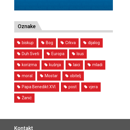
Oznake
biskup
Bog
Crkva
dijalog
Duh Sveti
Europa
Isus
korizma
kušnja
laici
mladi
moral
Mostar
obitelj
Papa Benedikt XVI.
post
vjera
Žanić
Kontakt