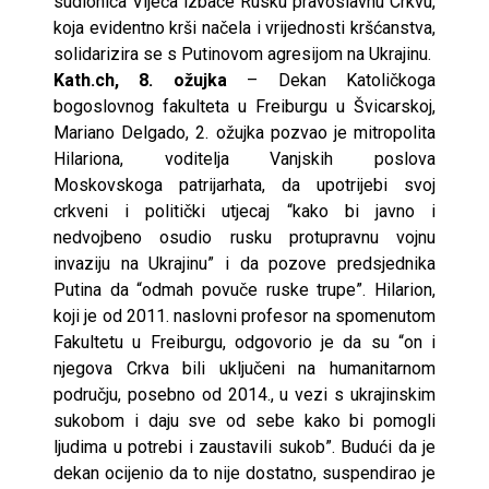
sudionica Vijeća izbace Rusku pravoslavnu Crkvu,
koja evidentno krši načela i vrijednosti kršćanstva,
solidarizira se s Putinovom agresijom na Ukrajinu.
Kath.ch, 8. ožujka
– Dekan Katoličkoga
bogoslovnog fakulteta u Freiburgu u Švicarskoj,
Mariano Delgado, 2. ožujka pozvao je mitropolita
Hilariona, voditelja Vanjskih poslova
Moskovskoga patrijarhata, da upotrijebi svoj
crkveni i politički utjecaj “kako bi javno i
nedvojbeno osudio rusku protupravnu vojnu
invaziju na Ukrajinu” i da pozove predsjednika
Putina da “odmah povuče ruske trupe”. Hilarion,
koji je od 2011. naslovni profesor na spomenutom
Fakultetu u Freiburgu, odgovorio je da su “on i
njegova Crkva bili uključeni na humanitarnom
području, posebno od 2014., u vezi s ukrajinskim
sukobom i daju sve od sebe kako bi pomogli
ljudima u potrebi i zaustavili sukob”. Budući da je
dekan ocijenio da to nije dostatno, suspendirao je