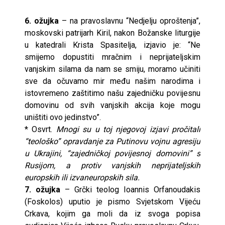
6. ožujka
– na pravoslavnu “Nedjelju oproštenja”,
moskovski patrijarh Kiril, nakon Božanske liturgije
u katedrali Krista Spasitelja, izjavio je: “Ne
smijemo dopustiti mračnim i neprijateljskim
vanjskim silama da nam se smiju, moramo učiniti
sve da očuvamo mir među našim narodima i
istovremeno zaštitimo našu zajedničku povijesnu
domovinu od svih vanjskih akcija koje mogu
uništiti ovo jedinstvo”.
* Osvrt.
Mnogi su u toj njegovoj izjavi pročitali
“teološko” opravdanje za Putinovu vojnu agresiju
u Ukrajini, “zajedničkoj povijesnoj domovini” s
Rusijom, a protiv vanjskih neprijateljskih
europskih ili izvaneuropskih sila.
7. ožujka
– Grčki teolog Ioannis Orfanoudakis
(Foskolos) uputio je pismo Svjetskom Vijeću
Crkava, kojim ga moli da iz svoga popisa