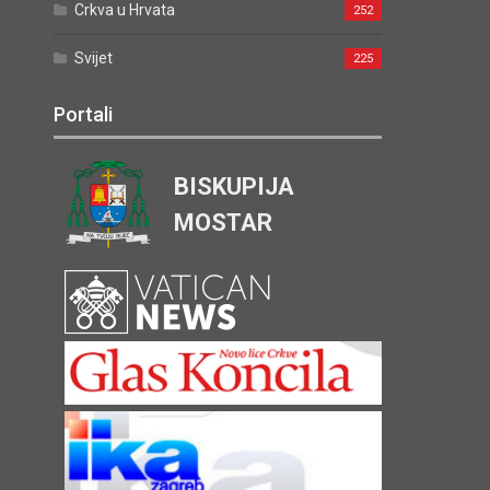
Crkva u Hrvata
252
Svijet
225
Portali
BISKUPIJA
MOSTAR