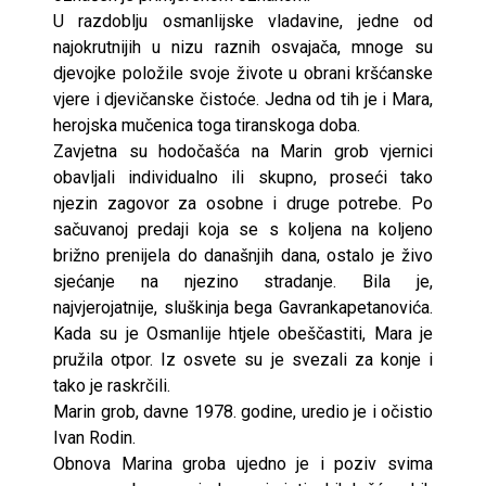
U razdoblju osmanlijske vladavine, jedne od
najokrutnijih u nizu raznih osvajača, mnoge su
djevojke položile svoje živote u obrani kršćanske
vjere i djevičanske čistoće. Jedna od tih je i Mara,
herojska mučenica toga tiranskoga doba.
Zavjetna su hodočašća na Marin grob vjernici
obavljali individualno ili skupno, proseći tako
njezin zagovor za osobne i druge potrebe. Po
sačuvanoj predaji koja se s koljena na koljeno
brižno prenijela do današnjih dana, ostalo je živo
sjećanje na njezino stradanje. Bila je,
najvjerojatnije, sluškinja bega Gavrankapetanovića.
Kada su je Osmanlije htjele obeščastiti, Mara je
pružila otpor. Iz osvete su je svezali za konje i
tako je raskrčili.
Marin grob, davne 1978. godine, uredio je i očistio
Ivan Rodin.
Obnova Marina groba ujedno je i poziv svima