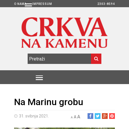
O NAMA
IMPRESSUM
2303-8594
Na Marinu grobu
31. svibnja 2021.
A
A
A