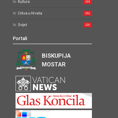
Kultura
259
Crkva u Hrvata
252
Svijet
225
Portali
BISKUPIJA
MOSTAR