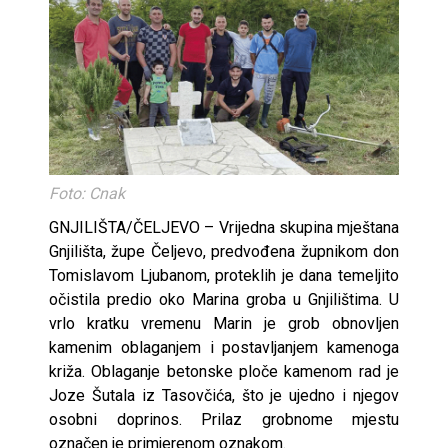
Foto: Cnak
GNJILIŠTA/ČELJEVO – Vrijedna skupina mještana
Gnjilišta, župe Čeljevo, predvođena župnikom don
Tomislavom Ljubanom, proteklih je dana temeljito
očistila predio oko Marina groba u Gnjilištima. U
vrlo kratku vremenu Marin je grob obnovljen
kamenim oblaganjem i postavljanjem kamenoga
križa. Oblaganje betonske ploče kamenom rad je
Joze Šutala iz Tasovčića, što je ujedno i njegov
osobni doprinos. Prilaz grobnome mjestu
označen je primjerenom oznakom.