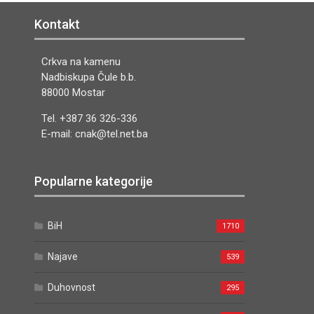
Kontakt
Crkva na kamenu
Nadbiskupa Čule b.b.
88000 Mostar
Tel. +387 36 326-336
E-mail: cnak@tel.net.ba
Popularne kategorije
BiH
1710
Najave
539
Duhovnost
295