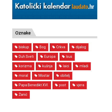
Oznake
biskup
Bog
Crkva
dijalog
Duh Sveti
Europa
Isus
korizma
kušnja
laici
mladi
moral
Mostar
obitelj
Papa Benedikt XVI.
post
vjera
Žanić