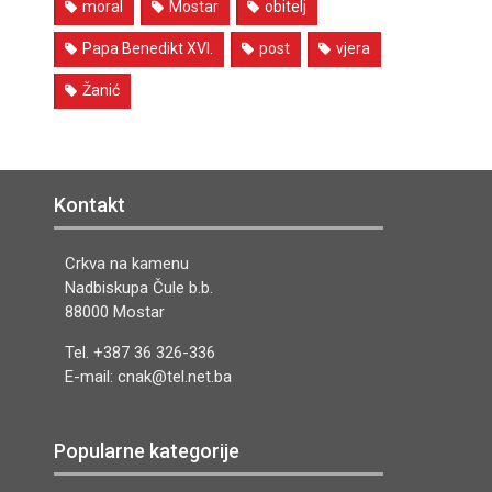
moral
Mostar
obitelj
Papa Benedikt XVI.
post
vjera
Žanić
Kontakt
Crkva na kamenu
Nadbiskupa Čule b.b.
88000 Mostar
Tel. +387 36 326-336
E-mail: cnak@tel.net.ba
Popularne kategorije