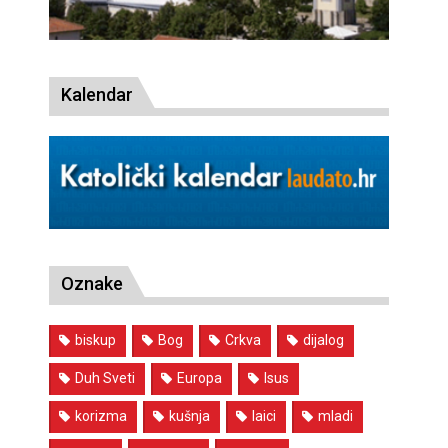
Kalendar
Oznake
biskup
Bog
Crkva
dijalog
Duh Sveti
Europa
Isus
korizma
kušnja
laici
mladi