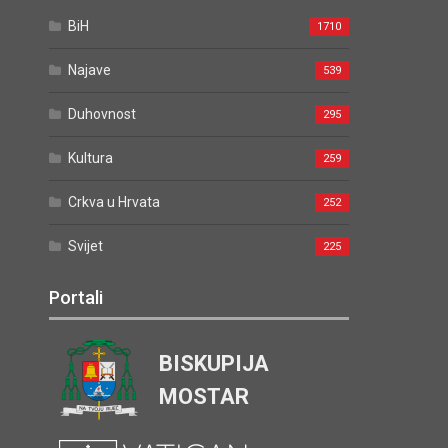
BiH
1710
Najave
539
Duhovnost
295
Kultura
259
Crkva u Hrvata
252
Svijet
225
Portali
BISKUPIJA
MOSTAR