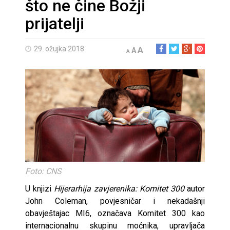
što ne čine Božji
prijatelji
29. ožujka 2018.
A
A
A
Foto: CNS
U knjizi
Hijerarhija zavjerenika: Komitet 300
autor
John Coleman, povjesničar i nekadašnji
obavještajac MI6, označava Komitet 300 kao
internacionalnu skupinu moćnika, upravljača