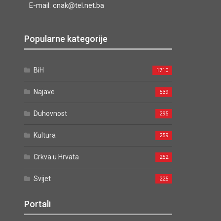
E-mail: cnak@tel.net.ba
Popularne kategorije
BiH
1710
Najave
539
Duhovnost
295
Kultura
259
Crkva u Hrvata
252
Svijet
225
Portali