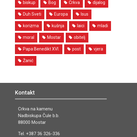
biskup
Bog
Crkva
dijalog
Duh Sveti
Europa
Isus
korizma
kušnja
laici
mladi
moral
Mostar
obitelj
Papa Benedikt XVI.
post
vjera
Žanić
Kontakt
Crkva na kamenu
Nadbiskupa Čule b.b.
88000 Mostar
Tel. +387 36 326-336