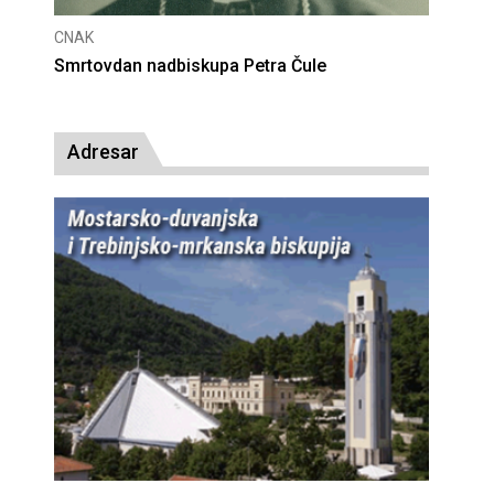
CNAK
Deseta obljetnica poništenja komunističke
presude bl. Alojziju Stepincu
Adresar