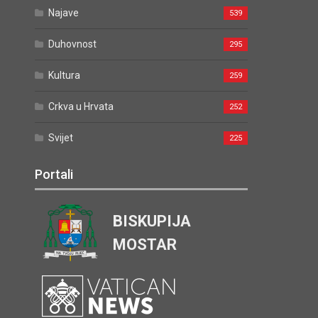
Najave
539
Duhovnost
295
Kultura
259
Crkva u Hrvata
252
Svijet
225
Portali
BISKUPIJA
MOSTAR