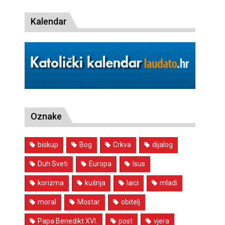
Kalendar
Oznake
biskup
Bog
Crkva
dijalog
Duh Sveti
Europa
Isus
korizma
kušnja
laici
mladi
moral
Mostar
obitelj
Papa Benedikt XVI.
post
vjera