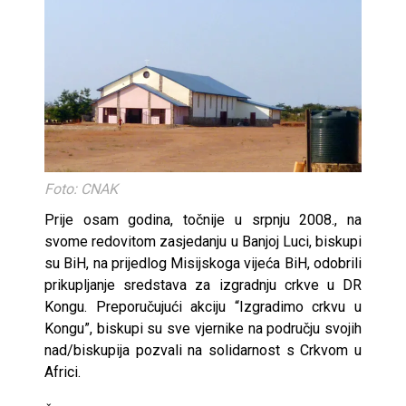
Foto: CNAK
Prije osam godina, točnije u srpnju 2008., na
svome redovitom zasjedanju u Banjoj Luci, biskupi
su BiH, na prijedlog Misijskoga vijeća BiH, odobrili
prikupljanje sredstava za izgradnju crkve u DR
Kongu. Preporučujući akciju “Izgradimo crkvu u
Kongu”, biskupi su sve vjernike na području svojih
nad/biskupija pozvali na solidarnost s Crkvom u
Africi.