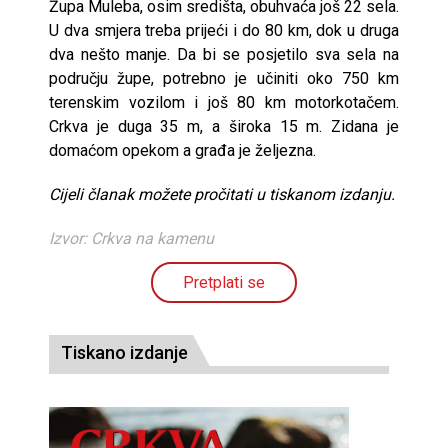
Župa Muleba, osim središta, obuhvaća još 22 sela.
U dva smjera treba prijeći i do 80 km, dok u druga
dva nešto manje. Da bi se posjetilo sva sela na
području župe, potrebno je učiniti oko 750 km
terenskim vozilom i još 80 km motorkotačem.
Crkva je duga 35 m, a široka 15 m. Zidana je
domaćom opekom a građa je željezna.
Cijeli članak možete pročitati u tiskanom izdanju.
Izvor: Crkva na kamenu
Pretplati se
Tiskano izdanje