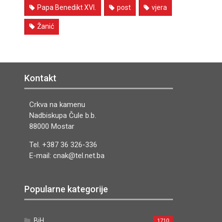
Papa Benedikt XVI.
post
vjera
Žanić
Kontakt
Crkva na kamenu
Nadbiskupa Čule b.b.
88000 Mostar
Tel. +387 36 326-336
E-mail: cnak@tel.net.ba
Popularne kategorije
BiH
1710