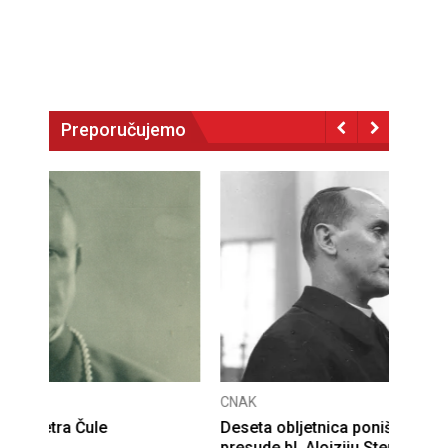
Preporučujemo
CNAK
Deseta obljetnica poništenja komunističke
presude bl. Alojziju Stepincu