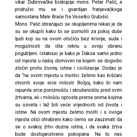
vikar Dubrovačke biskupije mons. Petar Palić, a
pridružio mu se i gvardijan franjevačkoga
samostana Male Braće fra Veselko Grubišić.
Mons. Palić obraćajući se okupljenima rekao je da
su se okupili kako bi se pomolili za pokoj duše
ljudi koji su na ovom otočiću bez krivnje, suda i
mogućnosti da išta reknu u svoju obranu
pogubljeni. Istaknuo je kako je Daksa samo jedno
od mjesta u našoj domovini na kojem se dogodio
zločin protiv života, istine i civilizacije. Dodao je
da “na ovom mjestu u molitvi želimo kao kršćani
otvoriti svoje srce milosti Božjoj, kako bi nam
ispunila srce poniznošću i skrušenošću pred ovim
žrtvama, ali i milošću oprosta prema onima kojima
su osveta i laž bili veće vrijednosti od života i
istine. Na ovom mjestu želimo moliti i s ovoga
mjesta otići ohrabreni kako ćemo se zauzimati da
se o svakoj žrtvi dozna istina, i da svaka žrtva
bude dostojanstveno pokopana. Na to nas