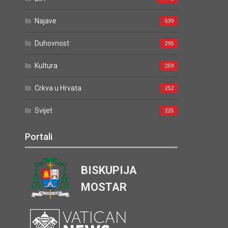
Najave
539
Duhovnost
295
Kultura
259
Crkva u Hrvata
252
Svijet
225
Portali
BISKUPIJA
MOSTAR