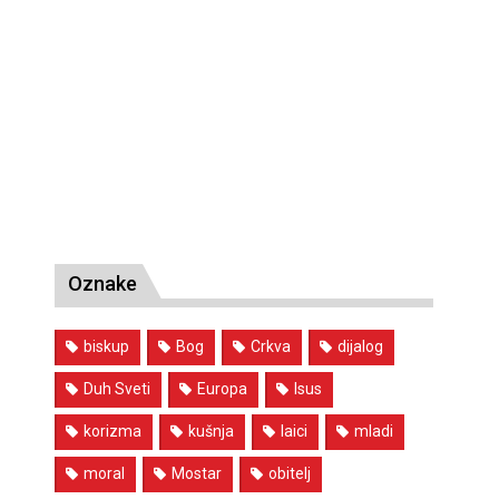
Oznake
biskup
Bog
Crkva
dijalog
Duh Sveti
Europa
Isus
korizma
kušnja
laici
mladi
moral
Mostar
obitelj