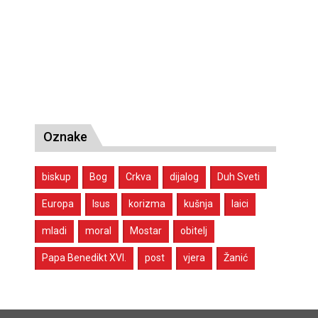
Oznake
biskup
Bog
Crkva
dijalog
Duh Sveti
Europa
Isus
korizma
kušnja
laici
mladi
moral
Mostar
obitelj
Papa Benedikt XVI.
post
vjera
Žanić