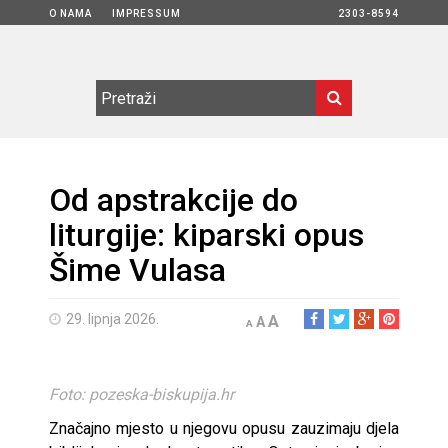
O NAMA
IMPRESSUM
2303-8594
Od apstrakcije do
liturgije: kiparski opus
Šime Vulasa
29. lipnja 2026.
A
A
A
Foto: pozeska-biskupija.hr
Značajno mjesto u njegovu opusu zauzimaju djela