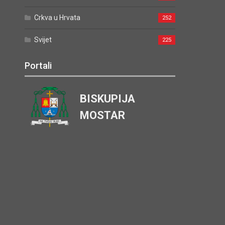
Crkva u Hrvata
252
Svijet
225
Portali
BISKUPIJA
MOSTAR