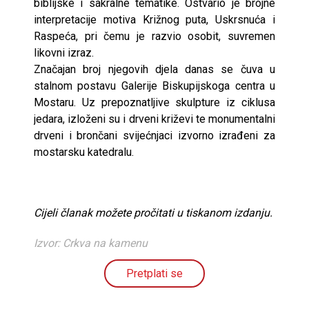
biblijske i sakralne tematike. Ostvario je brojne
interpretacije motiva Križnog puta, Uskrsnuća i
Raspeća, pri čemu je razvio osobit, suvremen
likovni izraz.
Značajan broj njegovih djela danas se čuva u
stalnom postavu Galerije Biskupijskoga centra u
Mostaru. Uz prepoznatljive skulpture iz ciklusa
jedara, izloženi su i drveni križevi te monumentalni
drveni i brončani svijećnjaci izvorno izrađeni za
mostarsku katedralu.
Cijeli članak možete pročitati u tiskanom izdanju.
Izvor: Crkva na kamenu
Pretplati se