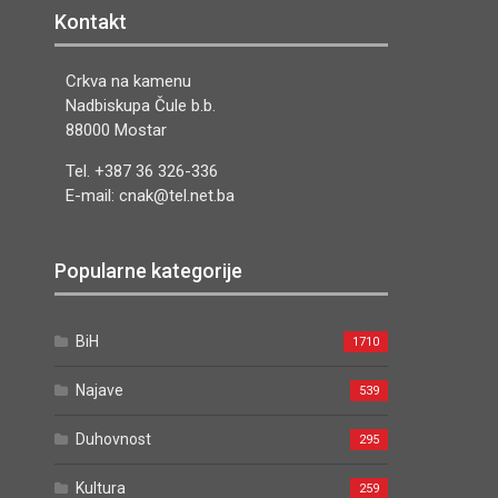
Kontakt
Crkva na kamenu
Nadbiskupa Čule b.b.
88000 Mostar
Tel. +387 36 326-336
E-mail: cnak@tel.net.ba
Popularne kategorije
BiH
1710
Najave
539
Duhovnost
295
Kultura
259