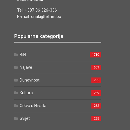
Tel. +387 36 326-336
E-mail: cnak@tel.net.ba
Popularne kategorije
BiH
1710
Najave
539
Duhovnost
295
Kultura
259
Crkva u Hrvata
252
Svijet
225