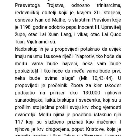
Presvetoga Trojstva, odnosno trinitarcima,
redovničkoj obitelji koju je, krajem XII. stoljeća,
osnovao Ivan od Mathe, s vlastitim Pravilom koje
je 1198. godine odobrio papa Inocent III. Upravitelj
župe, otac Lai Xuan Lang, i vikar, otac Lai Quoc
Tuan, Vijetnamci su.
Nadbiskup ih je u propovijedi potaknuo da uvijek
imaju na umu Isusove riječi: “Naprotiv, tko hoće da
među vama bude najveći, neka vam bude
poslužitelj! I tko hoće da među vama bude prvi,
neka bude svima sluga” (Mk 10,43-44). U
propovijedi je pročelnik Zbora za kler također
podsjetio na primjer oko 130.000 njihovih
sunarodnjaka, laika, biskupa i svećenika, koji su u
prošlim stoljećima prolili svoju krv zbog vjernosti
evanđelju. Među njima je posebno istaknuo njih
117 koji su službeno priznati kao mučenici. I
njihova je krv dragocjena, poput Kristove, koja je