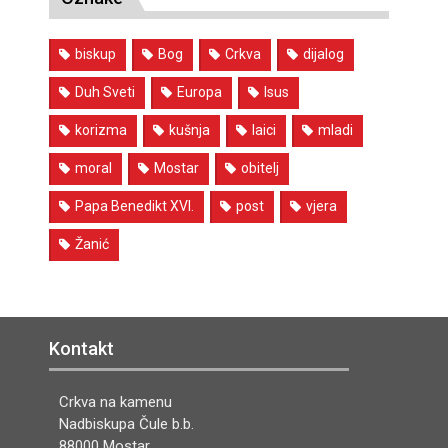
biskup
Bog
Crkva
dijalog
Duh Sveti
Europa
Isus
korizma
kušnja
laici
mladi
moral
Mostar
obitelj
Papa Benedikt XVI.
post
vjera
Žanić
Kontakt
Crkva na kamenu
Nadbiskupa Čule b.b.
88000 Mostar