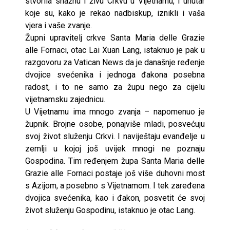
stvorila snažnu i živu Crkvu u Vijetnamu, i unutar
koje su, kako je rekao nadbiskup, iznikli i vaša
vjera i vaše zvanje.
Župni upravitelj crkve Santa Maria delle Grazie
alle Fornaci, otac Lai Xuan Lang, istaknuo je pak u
razgovoru za Vatican News da je današnje ređenje
dvojice svećenika i jednoga đakona posebna
radost, i to ne samo za župu nego za cijelu
vijetnamsku zajednicu.
U Vijetnamu ima mnogo zvanja – napomenuo je
župnik. Brojne osobe, ponajviše mladi, posvećuju
svoj život služenju Crkvi. I naviještaju evanđelje u
zemlji u kojoj još uvijek mnogi ne poznaju
Gospodina. Tim ređenjem župa Santa Maria delle
Grazie alle Fornaci postaje još više duhovni most
s Azijom, a posebno s Vijetnamom. I tek zaređena
dvojica svećenika, kao i đakon, posvetit će svoj
život služenju Gospodinu, istaknuo je otac Lang.