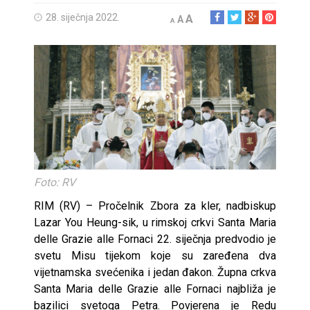
28. siječnja 2022.
A
A
A
Foto: RV
RIM (RV) – Pročelnik Zbora za kler, nadbiskup
Lazar You Heung-sik, u rimskoj crkvi Santa Maria
delle Grazie alle Fornaci 22. siječnja predvodio je
svetu Misu tijekom koje su zaređena dva
vijetnamska svećenika i jedan đakon. Župna crkva
Santa Maria delle Grazie alle Fornaci najbliža je
bazilici svetoga Petra. Povjerena je Redu