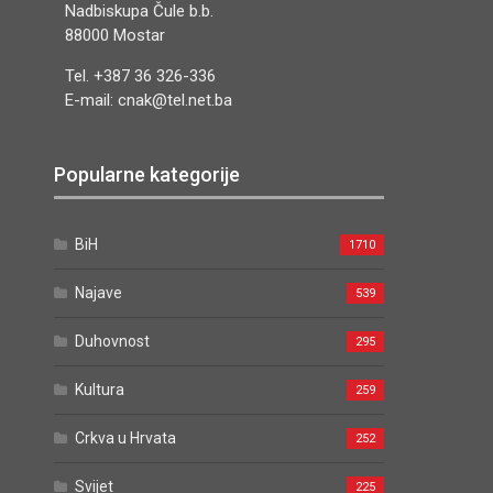
Nadbiskupa Čule b.b.
88000 Mostar
Tel. +387 36 326-336
E-mail: cnak@tel.net.ba
Popularne kategorije
BiH
1710
Najave
539
Duhovnost
295
Kultura
259
Crkva u Hrvata
252
Svijet
225