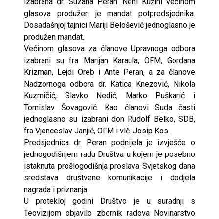
izabrana dr. Suzana Peran. Neni Kužini većinom
glasova produžen je mandat potpredsjednika.
Dosadašnjoj tajnici Mariji Belošević jednoglasno je
produžen mandat.
Većinom glasova za članove Upravnoga odbora
izabrani su fra Marijan Karaula, OFM, Gordana
Krizman, Lejdi Oreb i Ante Peran, a za članove
Nadzornoga odbora dr. Katica Knezović, Nikola
Kuzmičić, Slavko Nedić, Marko Puškarić i
Tomislav Šovagović. Kao članovi Suda časti
jednoglasno su izabrani don Rudolf Belko, SDB,
fra Vjenceslav Janjić, OFM i vlč. Josip Kos.
Predsjednica dr. Peran podnijela je izvješće o
jednogodišnjem radu Društva u kojem je posebno
istaknuta prošlogodišnja proslava Svjetskog dana
sredstava društvene komunikacije i dodjela
nagrada i priznanja.
U protekloj godini Društvo je u suradnji s
Teovizijom objavilo zbornik radova Novinarstvo