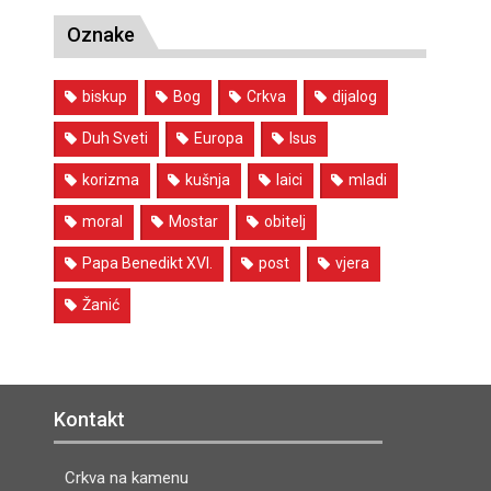
Oznake
biskup
Bog
Crkva
dijalog
Duh Sveti
Europa
Isus
korizma
kušnja
laici
mladi
moral
Mostar
obitelj
Papa Benedikt XVI.
post
vjera
Žanić
Kontakt
Crkva na kamenu