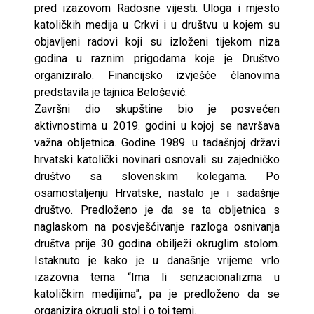
pred izazovom Radosne vijesti. Uloga i mjesto
katoličkih medija u Crkvi i u društvu u kojem su
objavljeni radovi koji su izloženi tijekom niza
godina u raznim prigodama koje je Društvo
organiziralo. Financijsko izvješće članovima
predstavila je tajnica Belošević.
Završni dio skupštine bio je posvećen
aktivnostima u 2019. godini u kojoj se navršava
važna obljetnica. Godine 1989. u tadašnjoj državi
hrvatski katolički novinari osnovali su zajedničko
društvo sa slovenskim kolegama. Po
osamostaljenju Hrvatske, nastalo je i sadašnje
društvo. Predloženo je da se ta obljetnica s
naglaskom na posvješćivanje razloga osnivanja
društva prije 30 godina obilježi okruglim stolom.
Istaknuto je kako je u današnje vrijeme vrlo
izazovna tema “Ima li senzacionalizma u
katoličkim medijima”, pa je predloženo da se
organizira okrugli stol i o toj temi.