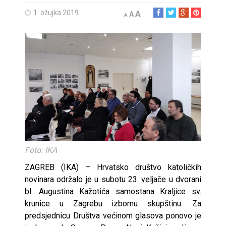
1. ožujka 2019.
A
A
A
Foto: IKA
ZAGREB (IKA) – Hrvatsko društvo katoličkih
novinara održalo je u subotu 23. veljače u dvorani
bl. Augustina Kažotića samostana Kraljice sv.
krunice u Zagrebu izbornu skupštinu. Za
predsjednicu Društva većinom glasova ponovo je