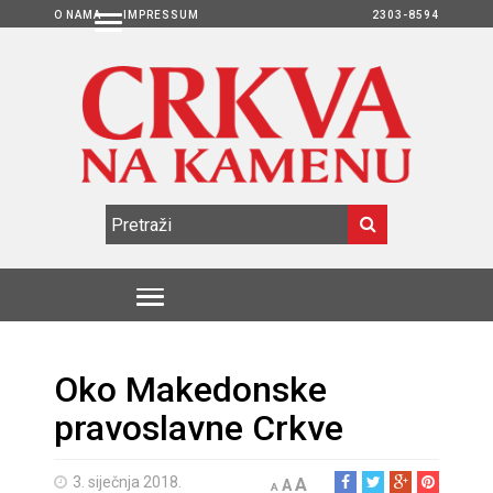
O NAMA
IMPRESSUM
2303-8594
Oko Makedonske
pravoslavne Crkve
3. siječnja 2018.
A
A
A