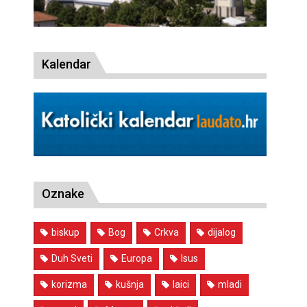
Kalendar
Oznake
biskup
Bog
Crkva
dijalog
Duh Sveti
Europa
Isus
korizma
kušnja
laici
mladi