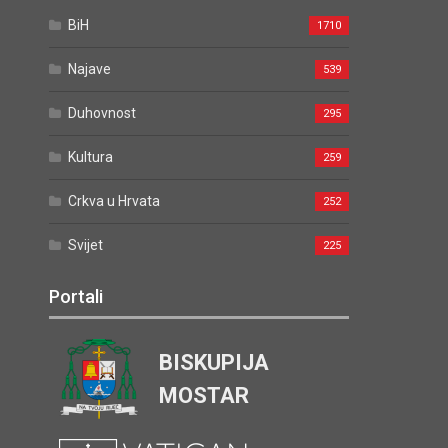
BiH
1710
Najave
539
Duhovnost
295
Kultura
259
Crkva u Hrvata
252
Svijet
225
Portali
BISKUPIJA
MOSTAR