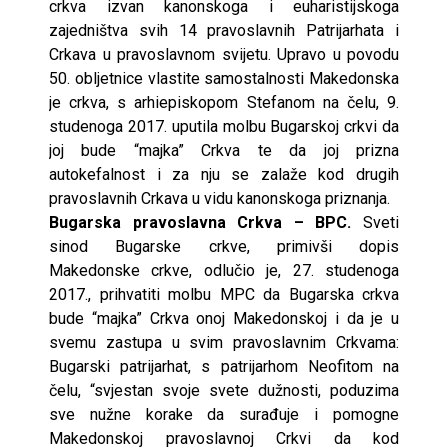
crkva izvan kanonskoga i euharistijskoga
zajedništva svih 14 pravoslavnih Patrijarhata i
Crkava u pravoslavnom svijetu. Upravo u povodu
50. obljetnice vlastite samostalnosti Makedonska
je crkva, s arhiepiskopom Stefanom na čelu, 9.
studenoga 2017. uputila molbu Bugarskoj crkvi da
joj bude “majka” Crkva te da joj prizna
autokefalnost i za nju se zalaže kod drugih
pravoslavnih Crkava u vidu kanonskoga priznanja.
Bugarska pravoslavna Crkva – BPC.
Sveti
sinod Bugarske crkve, primivši dopis
Makedonske crkve, odlučio je, 27. studenoga
2017., prihvatiti molbu MPC da Bugarska crkva
bude “majka” Crkva onoj Makedonskoj i da je u
svemu zastupa u svim pravoslavnim Crkvama:
Bugarski patrijarhat, s patrijarhom Neofitom na
čelu, “svjestan svoje svete dužnosti, poduzima
sve nužne korake da surađuje i pomogne
Makedonskoj pravoslavnoj Crkvi da kod