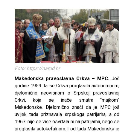
Foto: https://narod.hr
Makedonska pravoslavna Crkva – MPC.
Još
godine 1959. ta se Crkva proglasila autonomnom,
djelomično neovisnom o Srpskoj pravoslavnoj
Crkvi, koja se inače smatra “majkom”
Makedonske. Djelomično znači da je MPC još
uvijek tada priznavala srpskoga patrijarha, a od
1967. nije se više osvrtala ni na patrijarha, nego se
proglasila autokefalnom. I od tada Makedonska je