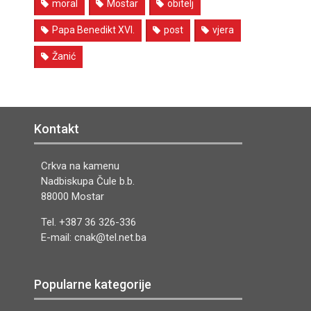
moral
Mostar
obitelj
Papa Benedikt XVI.
post
vjera
Žanić
Kontakt
Crkva na kamenu
Nadbiskupa Čule b.b.
88000 Mostar
Tel. +387 36 326-336
E-mail: cnak@tel.net.ba
Popularne kategorije