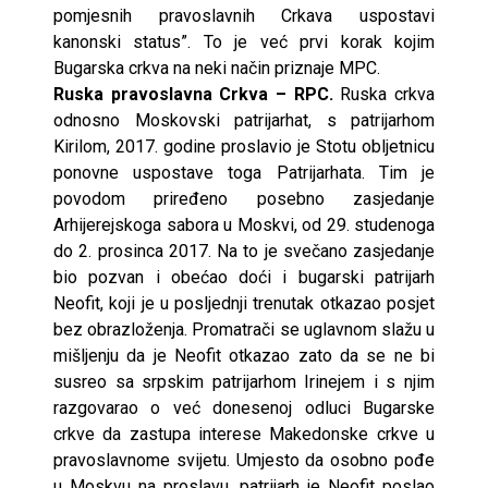
pomjesnih pravoslavnih Crkava uspostavi
kanonski status”. To je već prvi korak kojim
Bugarska crkva na neki način priznaje MPC.
Ruska pravoslavna Crkva – RPC.
Ruska crkva
odnosno Moskovski patrijarhat, s patrijarhom
Kirilom, 2017. godine proslavio je Stotu obljetnicu
ponovne uspostave toga Patrijarhata. Tim je
povodom priređeno posebno zasjedanje
Arhijerejskoga sabora u Moskvi, od 29. studenoga
do 2. prosinca 2017. Na to je svečano zasjedanje
bio pozvan i obećao doći i bugarski patrijarh
Neofit, koji je u posljednji trenutak otkazao posjet
bez obrazloženja. Promatrači se uglavnom slažu u
mišljenju da je Neofit otkazao zato da se ne bi
susreo sa srpskim patrijarhom Irinejem i s njim
razgovarao o već donesenoj odluci Bugarske
crkve da zastupa interese Makedonske crkve u
pravoslavnome svijetu. Umjesto da osobno pođe
u Moskvu na proslavu, patrijarh je Neofit poslao