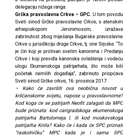
delegaciju nižega ranga.
Grčka pravoslavna Crkva – GPC.
U tom povodu
Sveti sinod Grčke pravoslavne Crkve, s atenskim
arhiepiskopom Jeronimosom, izražava
zabrinutost zbog miješanja Bugarske pravoslavne
Crkve u jurisdikciju druge Crkve, tj. one Srpske. “To
je čin koji je protivan svetim kanonima i Predanju
Crkve i koji previđa kanonska ovlaštenja i vodeću
ulogu Ekumenskoga patrijarhata, što može biti
početak nemilih događaja”, zabrinuto priopćava
Sveti sinod Grčke crkve, 16. prosinca 2017.
– Kako će završiti ova neobična novost u
kršćanskome svijetu, napose u pravoslavnome?
Kod koga će se patrijarh Neofit zalagati da MPC
bude priznata: kod carigradskoga ekumenskoga
patrijarha Bartolomeja I. ili kod moskovskoga
patrijarha Kirila? Kako će i kada će SPC priznati
“raskolničku” MPC kada je i sama SPC