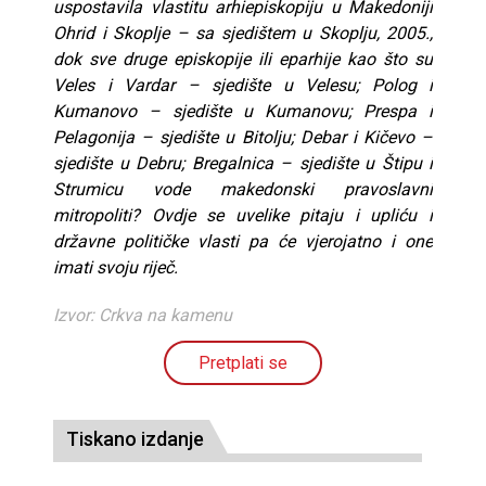
uspostavila vlastitu arhiepiskopiju u Makedoniji
Ohrid i Skoplje – sa sjedištem u Skoplju, 2005.,
dok sve druge episkopije ili eparhije kao što su
Veles i Vardar – sjedište u Velesu; Polog i
Kumanovo – sjedište u Kumanovu; Prespa i
Pelagonija – sjedište u Bitolju; Debar i Kičevo –
sjedište u Debru; Bregalnica – sjedište u Štipu i
Strumicu vode makedonski pravoslavni
mitropoliti? Ovdje se uvelike pitaju i upliću i
državne političke vlasti pa će vjerojatno i one
imati svoju riječ.
Izvor: Crkva na kamenu
Pretplati se
Tiskano izdanje