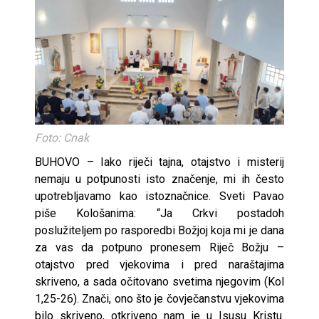
Foto: Cnak
BUHOVO – Iako riječi tajna, otajstvo i misterij
nemaju u potpunosti isto značenje, mi ih često
upotrebljavamo kao istoznačnice. Sveti Pavao
piše Kološanima: “Ja Crkvi postadoh
poslužiteljem po rasporedbi Božjoj koja mi je dana
za vas da potpuno pronesem Riječ Božju –
otajstvo pred vjekovima i pred naraštajima
skriveno, a sada očitovano svetima njegovim (Kol
1,25-26). Znači, ono što je čovječanstvu vjekovima
bilo skriveno, otkriveno nam je u Isusu Kristu.