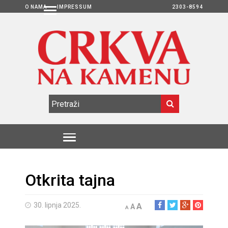
O NAMA
IMPRESSUM
2303-8594
Otkrita tajna
30. lipnja 2025.
A
A
A