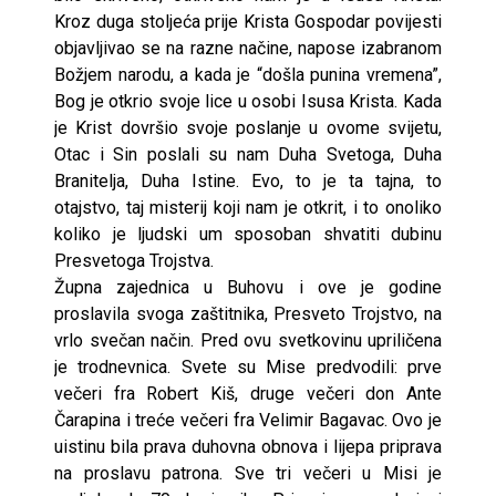
Kroz duga stoljeća prije Krista Gospodar povijesti
objavljivao se na razne načine, napose izabranom
Božjem narodu, a kada je “došla punina vremena”,
Bog je otkrio svoje lice u osobi Isusa Krista. Kada
je Krist dovršio svoje poslanje u ovome svijetu,
Otac i Sin poslali su nam Duha Svetoga, Duha
Branitelja, Duha Istine. Evo, to je ta tajna, to
otajstvo, taj misterij koji nam je otkrit, i to onoliko
koliko je ljudski um sposoban shvatiti dubinu
Presvetoga Trojstva.
Župna zajednica u Buhovu i ove je godine
proslavila svoga zaštitnika, Presveto Trojstvo, na
vrlo svečan način. Pred ovu svetkovinu upriličena
je trodnevnica. Svete su Mise predvodili: prve
večeri fra Robert Kiš, druge večeri don Ante
Čarapina i treće večeri fra Velimir Bagavac. Ovo je
uistinu bila prava duhovna obnova i lijepa priprava
na proslavu patrona. Sve tri večeri u Misi je