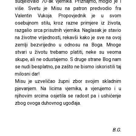
sudjelovalo 70-ak vjernika. Priznajmo, moglo je i
više. Svetu je Misu na patron predvodio fra
Valentin Vukoja. Propovjednik je u svom
osebujnom stilu, kroz razne primjere iz života,
razgalio srca prisutnih vjernika. Naglasak je stavio
na životne vrijednosti, rekavši kako je sve na ovoj
zemlji bezvrijedno u odnosu na Boga. Mnoge
stvari u životu trebamo platiti, neke su veoma
skupe, ali ne odustajemo. S druge strane Bog nam
se nudi besplatno, pa zašto ne bismo iskoristili taj
milosni dar!
Misu je uzveličao župni zbor svojim skladnim
pjevanjem. Na licima vjernika, a vjerujemo i u
njihovim srcima osjetila se radost pa i ushićenje
zbog ovoga duhovnog ugođaja.
B.G.