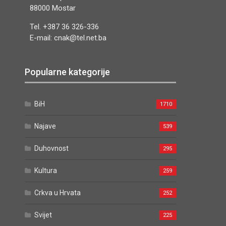
88000 Mostar
Tel. +387 36 326-336
E-mail: cnak@tel.net.ba
Popularne kategorije
BiH
1710
Najave
539
Duhovnost
295
Kultura
259
Crkva u Hrvata
252
Svijet
225