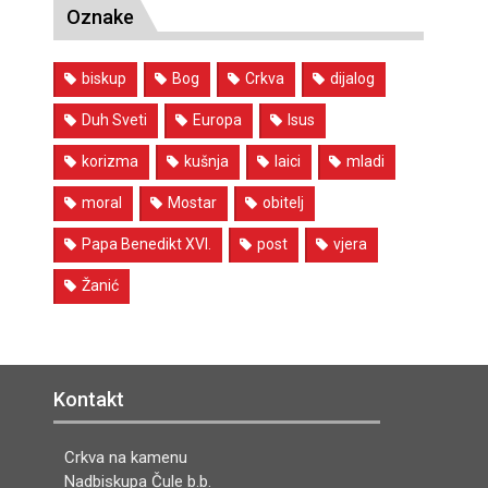
Oznake
biskup
Bog
Crkva
dijalog
Duh Sveti
Europa
Isus
korizma
kušnja
laici
mladi
moral
Mostar
obitelj
Papa Benedikt XVI.
post
vjera
Žanić
Kontakt
Crkva na kamenu
Nadbiskupa Čule b.b.