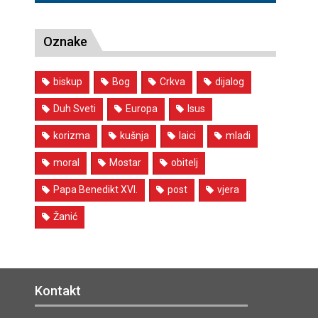
Oznake
biskup
Bog
Crkva
dijalog
Duh Sveti
Europa
Isus
korizma
kušnja
laici
mladi
moral
Mostar
obitelj
Papa Benedikt XVI.
post
vjera
Žanić
Kontakt