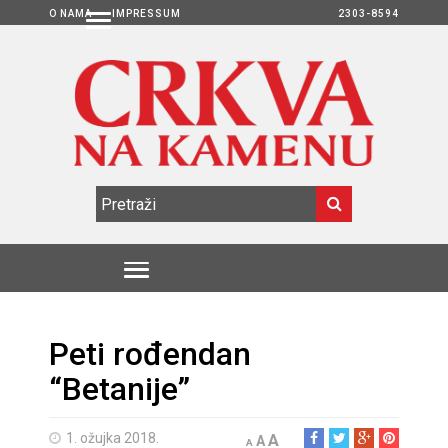
O NAMA
IMPRESSUM
2303-8594
Peti rođendan
“Betanije”
1. ožujka 2018.
A
A
A