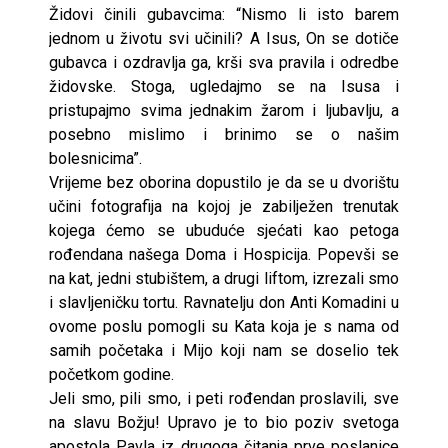
Židovi činili gubavcima: “Nismo li isto barem
jednom u životu svi učinili? A Isus, On se dotiče
gubavca i ozdravlja ga, krši sva pravila i odredbe
židovske. Stoga, ugledajmo se na Isusa i
pristupajmo svima jednakim žarom i ljubavlju, a
posebno mislimo i brinimo se o našim
bolesnicima”.
Vrijeme bez oborina dopustilo je da se u dvorištu
učini fotografija na kojoj je zabilježen trenutak
kojega ćemo se ubuduće sjećati kao petoga
rođendana našega Doma i Hospicija. Popevši se
na kat, jedni stubištem, a drugi liftom, izrezali smo
i slavljeničku tortu. Ravnatelju don Anti Komadini u
ovome poslu pomogli su Kata koja je s nama od
samih početaka i Mijo koji nam se doselio tek
početkom godine.
Jeli smo, pili smo, i peti rođendan proslavili, sve
na slavu Božju! Upravo je to bio poziv svetoga
apostola Pavla iz drugoga čitanja prve poslanice