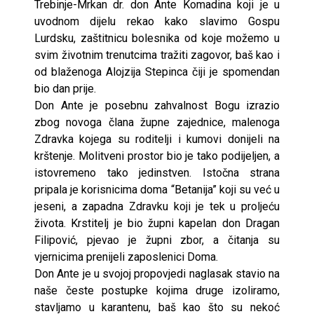
Trebinje-Mrkan dr. don Ante Komadina koji je u
uvodnom dijelu rekao kako slavimo Gospu
Lurdsku, zaštitnicu bolesnika od koje možemo u
svim životnim trenutcima tražiti zagovor, baš kao i
od blaženoga Alojzija Stepinca čiji je spomendan
bio dan prije.
Don Ante je posebnu zahvalnost Bogu izrazio
zbog novoga člana župne zajednice, malenoga
Zdravka kojega su roditelji i kumovi donijeli na
krštenje. Molitveni prostor bio je tako podijeljen, a
istovremeno tako jedinstven. Istočna strana
pripala je korisnicima doma “Betanija” koji su već u
jeseni, a zapadna Zdravku koji je tek u proljeću
života. Krstitelj je bio župni kapelan don Dragan
Filipović, pjevao je župni zbor, a čitanja su
vjernicima prenijeli zaposlenici Doma.
Don Ante je u svojoj propovjedi naglasak stavio na
naše česte postupke kojima druge izoliramo,
stavljamo u karantenu, baš kao što su nekoć