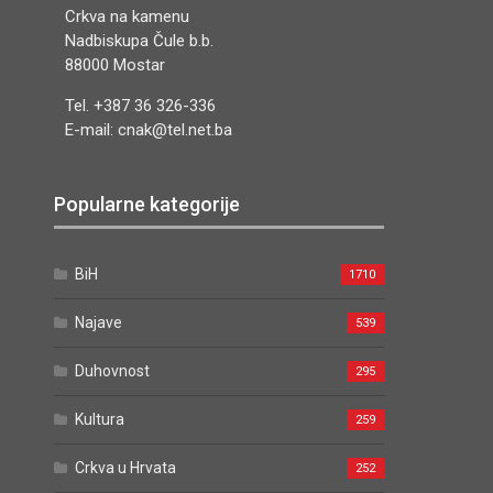
Crkva na kamenu
Nadbiskupa Čule b.b.
88000 Mostar
Tel. +387 36 326-336
E-mail: cnak@tel.net.ba
Popularne kategorije
BiH
1710
Najave
539
Duhovnost
295
Kultura
259
Crkva u Hrvata
252