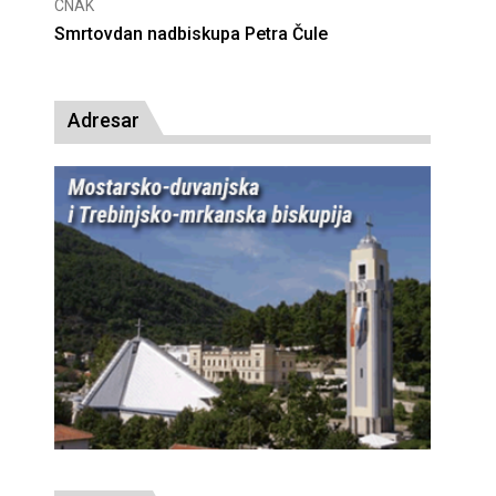
CNAK
Deseta obljetnica poništenja komunističke
presude bl. Alojziju Stepincu
Adresar