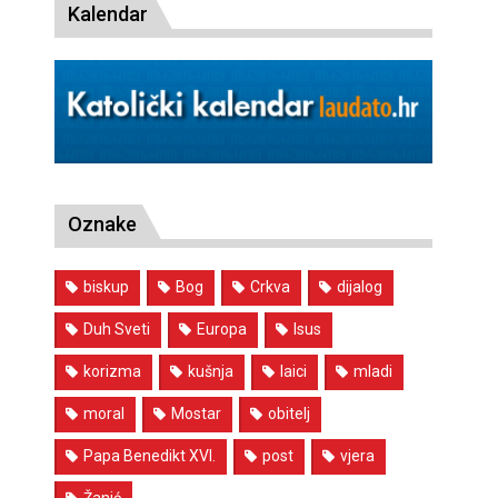
Kalendar
Oznake
biskup
Bog
Crkva
dijalog
Duh Sveti
Europa
Isus
korizma
kušnja
laici
mladi
moral
Mostar
obitelj
Papa Benedikt XVI.
post
vjera