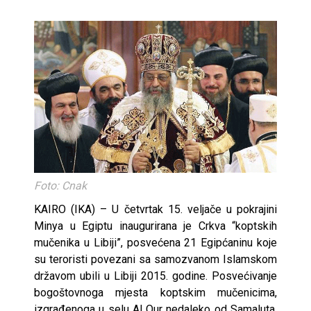
Foto: Cnak
KAIRO (IKA) – U četvrtak 15. veljače u pokrajini
Minya u Egiptu inaugurirana je Crkva “koptskih
mučenika u Libiji”, posvećena 21 Egipćaninu koje
su teroristi povezani sa samozvanom Islamskom
državom ubili u Libiji 2015. godine. Posvećivanje
bogoštovnoga mjesta koptskim mučenicima,
izgrađenoga u selu Al Our nedaleko od Samaluta,