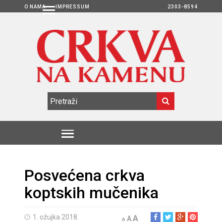
O NAMA
IMPRESSUM
2303-8594
Posvećena crkva
koptskih mučenika
1. ožujka 2018.
A
A
A