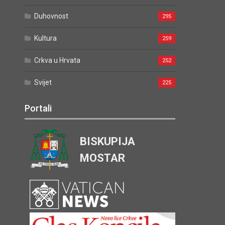
Duhovnost
295
Kultura
259
Crkva u Hrvata
252
Svijet
225
Portali
BISKUPIJA
MOSTAR