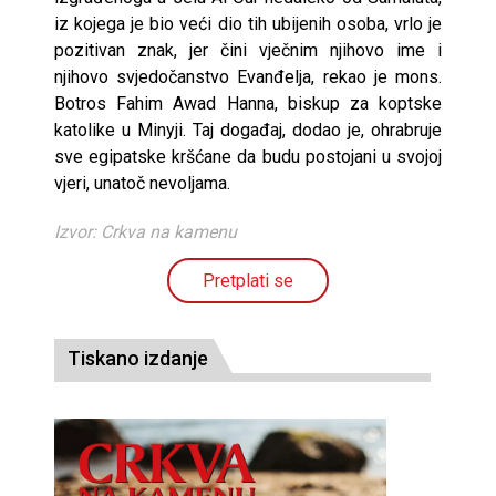
iz kojega je bio veći dio tih ubijenih osoba, vrlo je
pozitivan znak, jer čini vječnim njihovo ime i
njihovo svjedočanstvo Evanđelja, rekao je mons.
Botros Fahim Awad Hanna, biskup za koptske
katolike u Minyji. Taj događaj, dodao je, ohrabruje
sve egipatske kršćane da budu postojani u svojoj
vjeri, unatoč nevoljama.
Izvor: Crkva na kamenu
Pretplati se
Tiskano izdanje