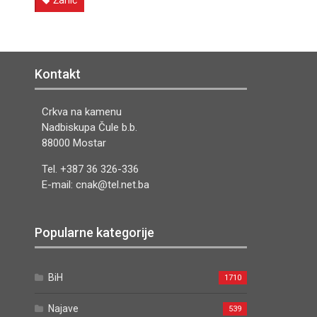
Žanić
Kontakt
Crkva na kamenu
Nadbiskupa Čule b.b.
88000 Mostar
Tel. +387 36 326-336
E-mail: cnak@tel.net.ba
Popularne kategorije
BiH
1710
Najave
539