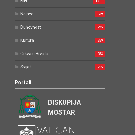
BiH
1711
Najave
539
Duhovnost
295
Kultura
259
Crkva u Hrvata
253
Svijet
225
Portali
BISKUPIJA
MOSTAR