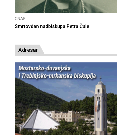
NAK
CNAK
mrtovdan nadbiskupa Petra Čule
Deseta oblje
presude bl. A
Adresar