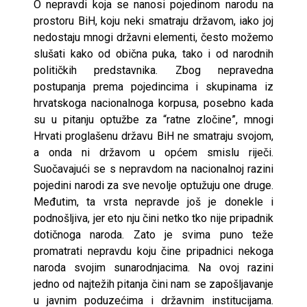
O nepravdi koja se nanosi pojedinom narodu na
prostoru BiH, koju neki smatraju državom, iako joj
nedostaju mnogi državni elementi, često možemo
slušati kako od obična puka, tako i od narodnih
političkih predstavnika. Zbog nepravedna
postupanja prema pojedincima i skupinama iz
hrvatskoga nacionalnoga korpusa, posebno kada
su u pitanju optužbe za “ratne zločine”, mnogi
Hrvati proglašenu državu BiH ne smatraju svojom,
a onda ni državom u općem smislu riječi.
Suočavajući se s nepravdom na nacionalnoj razini
pojedini narodi za sve nevolje optužuju one druge.
Međutim, ta vrsta nepravde još je donekle i
podnošljiva, jer eto nju čini netko tko nije pripadnik
dotičnoga naroda. Zato je svima puno teže
promatrati nepravdu koju čine pripadnici nekoga
naroda svojim sunarodnjacima. Na ovoj razini
jedno od najtežih pitanja čini nam se zapošljavanje
u javnim poduzećima i državnim institucijama.