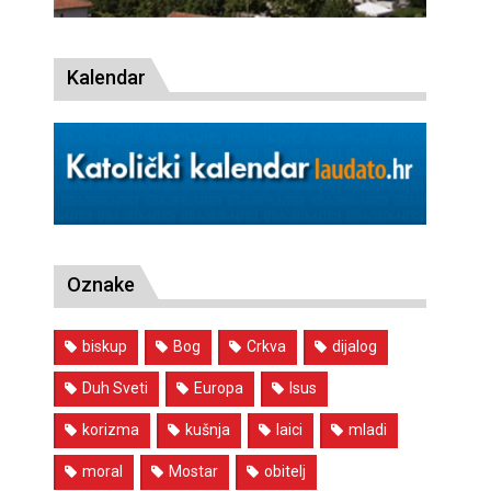
Kalendar
Oznake
biskup
Bog
Crkva
dijalog
Duh Sveti
Europa
Isus
korizma
kušnja
laici
mladi
moral
Mostar
obitelj