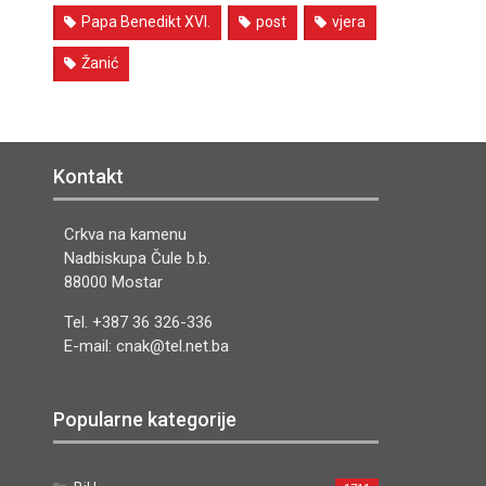
Papa Benedikt XVI.
post
vjera
Žanić
Kontakt
Crkva na kamenu
Nadbiskupa Čule b.b.
88000 Mostar
Tel. +387 36 326-336
E-mail: cnak@tel.net.ba
Popularne kategorije