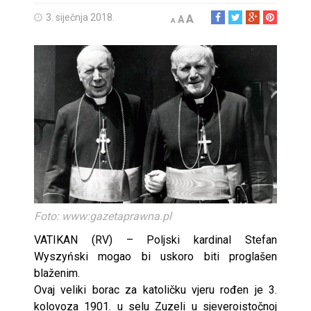
3. siječnja 2018.
A
A
A
Foto: www:gazetaprawna.pl
VATIKAN (RV) – Poljski kardinal Stefan
Wyszyński mogao bi uskoro biti proglašen
blaženim.
Ovaj veliki borac za katoličku vjeru rođen je 3.
kolovoza 1901. u selu Zuzeli u sjeveroistočnoj