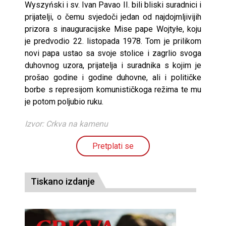
Wyszyński i sv. Ivan Pavao II. bili bliski suradnici i
prijatelji, o čemu svjedoči jedan od najdojmljivijih
prizora s inauguracijske Mise pape Wojtyłe, koju
je predvodio 22. listopada 1978. Tom je prilikom
novi papa ustao sa svoje stolice i zagrlio svoga
duhovnog uzora, prijatelja i suradnika s kojim je
prošao godine i godine duhovne, ali i političke
borbe s represijom komunističkoga režima te mu
je potom poljubio ruku.
Izvor: Crkva na kamenu
Pretplati se
Tiskano izdanje