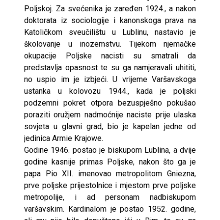
Poljskoj. Za svećenika je zaređen 1924., a nakon
doktorata iz sociologije i kanonskoga prava na
Katoličkom sveučilištu u Lublinu, nastavio je
školovanje u inozemstvu. Tijekom njemačke
okupacije Poljske nacisti su smatrali da
predstavlja opasnost te su ga namjeravali uhititi,
no uspio im je izbjeći. U vrijeme Varšavskoga
ustanka u kolovozu 1944., kada je poljski
podzemni pokret otpora bezuspješno pokušao
poraziti oružjem nadmoćnije naciste prije ulaska
sovjeta u glavni grad, bio je kapelan jedne od
jedinica Armie Krajowe.
Godine 1946. postao je biskupom Lublina, a dvije
godine kasnije primas Poljske, nakon što ga je
papa Pio XII. imenovao metropolitom Gniezna,
prve poljske prijestolnice i mjestom prve poljske
metropolije, i ad personam nadbiskupom
varšavskim. Kardinalom je postao 1952. godine,