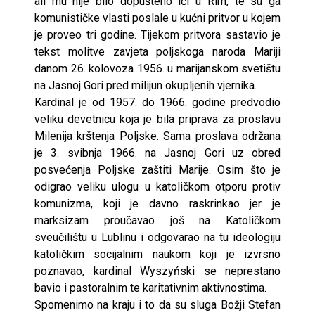
ali mu nije bilo dopušteno ići u Rim, te su ga
komunističke vlasti poslale u kućni pritvor u kojem
je proveo tri godine. Tijekom pritvora sastavio je
tekst molitve zavjeta poljskoga naroda Mariji
danom 26. kolovoza 1956. u marijanskom svetištu
na Jasnoj Gori pred milijun okupljenih vjernika.
Kardinal je od 1957. do 1966. godine predvodio
veliku devetnicu koja je bila priprava za proslavu
Milenija krštenja Poljske. Sama proslava održana
je 3. svibnja 1966. na Jasnoj Gori uz obred
posvećenja Poljske zaštiti Marije. Osim što je
odigrao veliku ulogu u katoličkom otporu protiv
komunizma, koji je davno raskrinkao jer je
marksizam proučavao još na Katoličkom
sveučilištu u Lublinu i odgovarao na tu ideologiju
katoličkim socijalnim naukom koji je izvrsno
poznavao, kardinal Wyszyński se neprestano
bavio i pastoralnim te karitativnim aktivnostima.
Spomenimo na kraju i to da su sluga Božji Stefan