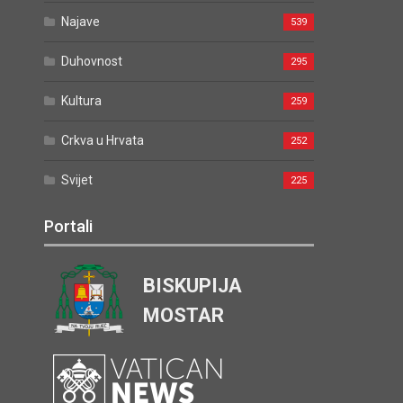
Najave
539
Duhovnost
295
Kultura
259
Crkva u Hrvata
252
Svijet
225
Portali
BISKUPIJA
MOSTAR