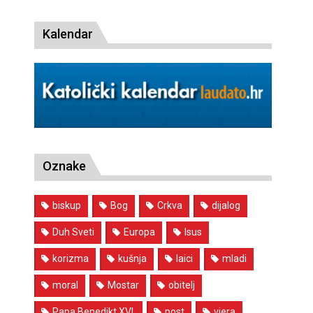
Kalendar
Oznake
biskup
Bog
Crkva
dijalog
Duh Sveti
Europa
Isus
korizma
kušnja
laici
mladi
moral
Mostar
obitelj
Papa Benedikt XVI.
post
vjera