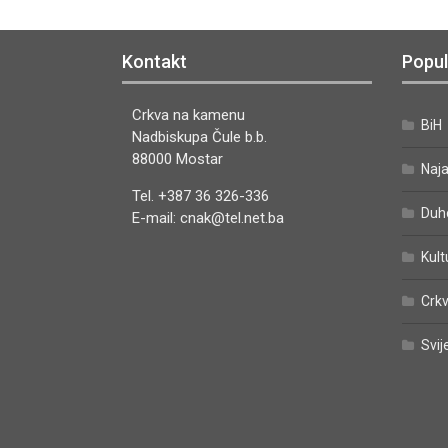
Kontakt
Popul
Crkva na kamenu
BiH
Nadbiskupa Čule b.b.
88000 Mostar
Naj
Tel. +387 36 326-336
Duh
E-mail: cnak@tel.net.ba
Kult
Crkv
Svij