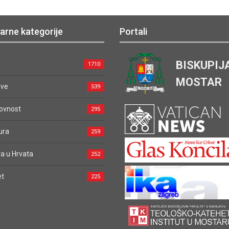
arne kategorije
Portali
BISKUPIJ
1710
MOSTAR
ave
539
ovnost
295
ura
259
a u Hrvata
252
et
225