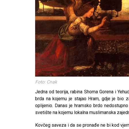
Foto: Cnak
Jedna od teorija, rabina Shoma Gorena i Yehu
brda na kojemu je stajao Hram, gdje je bio z
oplijenio. Danas je hramsko brdo nedostupno j
svetište na kojemu lokalna muslimanska zajedni
Kovčeg saveza i da se pronađe ne bi kod vjernik