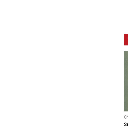
CNAK
C
Smrtovdan nadbiskupa Petra Čule
D