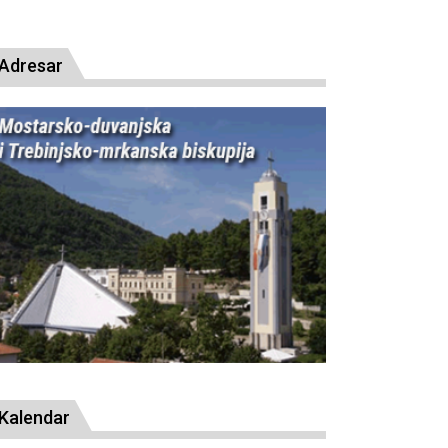
resude bl. Alojziju Stepincu
Adresar
Kalendar