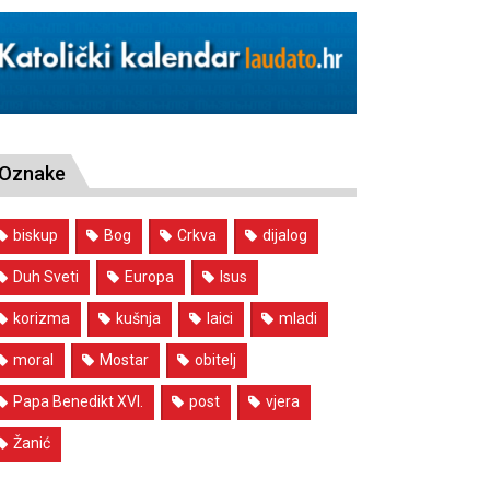
Oznake
biskup
Bog
Crkva
dijalog
Duh Sveti
Europa
Isus
korizma
kušnja
laici
mladi
moral
Mostar
obitelj
Papa Benedikt XVI.
post
vjera
Žanić