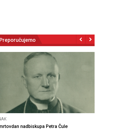
Preporučujemo
NAK
eseta obljetnica poništenja komunističke