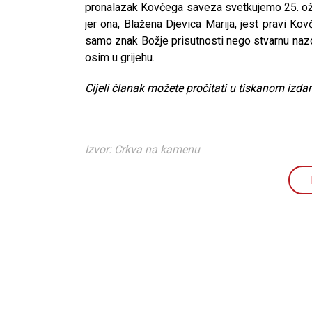
pronalazak Kovčega saveza svetkujemo 25. ožuj
jer ona, Blažena Djevica Marija, jest pravi K
samo znak Božje prisutnosti nego stvarnu na
osim u grijehu.
Cijeli članak možete pročitati u tiskanom izdan
Izvor: Crkva na kamenu