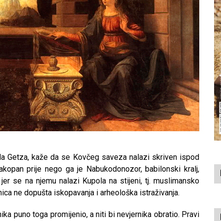
da Getza, kaže da se Kovčeg saveza nalazi skriven ispod
akopan prije nego ga je Nabukodonozor, babilonski kralj,
er se na njemu nalazi Kupola na stijeni, tj. muslimansko
ca ne dopušta iskopavanja i arheološka istraživanja.
a puno toga promijenio, a niti bi nevjernika obratio. Pravi