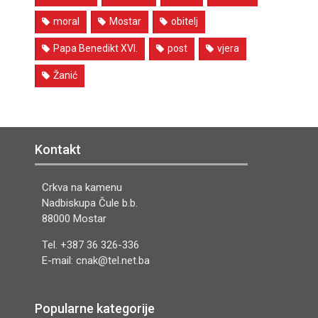
moral
Mostar
obitelj
Papa Benedikt XVI.
post
vjera
Žanić
Kontakt
Crkva na kamenu
Nadbiskupa Čule b.b.
88000 Mostar
Tel. +387 36 326-336
E-mail: cnak@tel.net.ba
Popularne kategorije