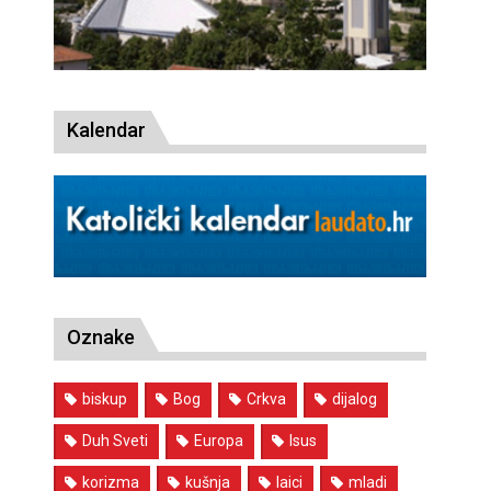
Kalendar
Oznake
biskup
Bog
Crkva
dijalog
Duh Sveti
Europa
Isus
korizma
kušnja
laici
mladi