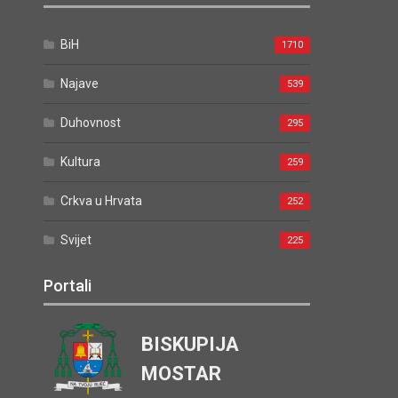
BiH
1710
Najave
539
Duhovnost
295
Kultura
259
Crkva u Hrvata
252
Svijet
225
Portali
BISKUPIJA
MOSTAR