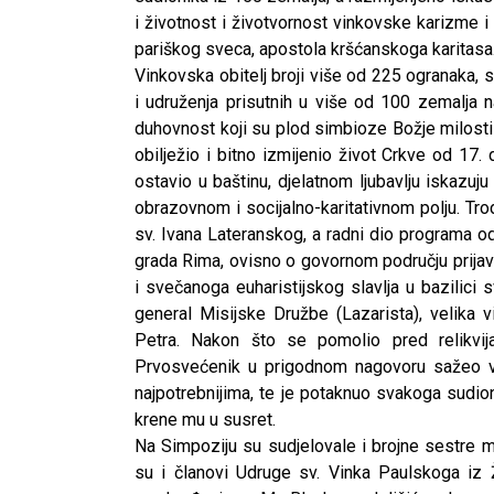
i životnost i životvornost vinkovske karizme i
pariškog sveca, apostola kršćanskoga karitasa
Vinkovska obitelj broji više od 225 ogranaka, sa
i udruženja prisutnih u više od 100 zemalja na 
duhovnost koji su plod simbioze Božje milosti t
obilježio i bitno izmijenio život Crkve od 17. 
ostavio u baštinu, djelatnom ljubavlju iskazuj
obrazovnom i socijalno-karitativnom polju. Tr
sv. Ivana Lateranskog, a radni dio programa o
grada Rima, ovisno o govornom području prijav
i svečanoga euharistijskog slavlja u bazilici 
general Misijske Družbe (Lazarista), velika 
Petra. Nakon što se pomolio pred relikvij
Prvosvećenik u prigodnom nagovoru sažeo vinko
najpotrebnijima, te je potaknuo svakoga sudio
krene mu u susret.
Na Simpoziju su sudjelovale i brojne sestre m
su i članovi Udruge sv. Vinka Paulskoga iz 