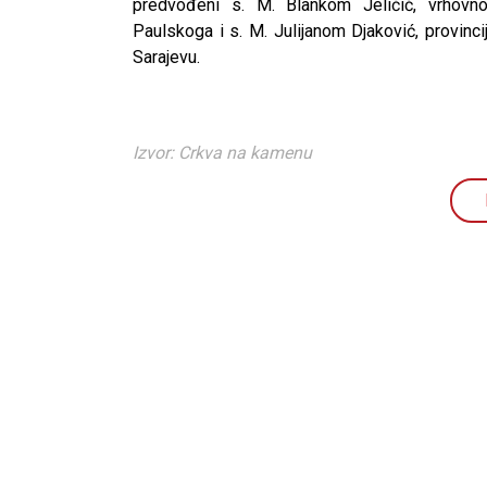
predvođeni s. M. Blankom Jeličić, vrhovn
Paulskoga i s. M. Julijanom Djaković, provinc
Sarajevu.
Izvor: Crkva na kamenu