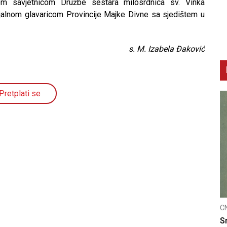
om savjetnicom Družbe sestara milosrdnica sv. Vinka
ijalnom glavaricom Provincije Majke Divne sa sjedištem u
s. M. Izabela Đaković
Pretplati se
CNAK
C
Kad se nasilje pretvara u optužnicu
S