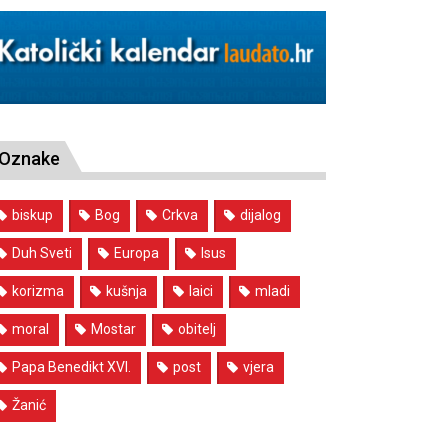
Oznake
biskup
Bog
Crkva
dijalog
Duh Sveti
Europa
Isus
korizma
kušnja
laici
mladi
moral
Mostar
obitelj
Papa Benedikt XVI.
post
vjera
Žanić