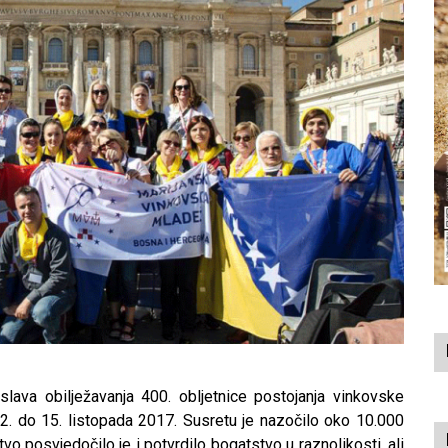
lava obilježavanja 400. obljetnice postojanja vinkovske
2. do 15. listopada 2017. Susretu je nazočilo oko 10.000
vo posvjedočilo je i potvrdilo bogatstvo u raznolikosti, ali