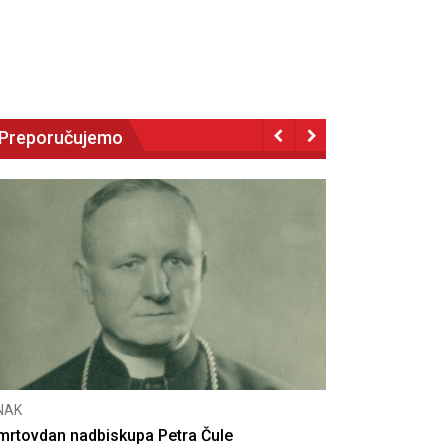
Preporučujemo
NAK
CNAK
mrtovdan nadbiskupa Petra Čule
Deseta obljet