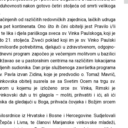
 duhovnosti nakon gotovo četiri stoljeća od smrti velikoga
.
činjenih od različitih redovničkih zajednica, laičkih udruga
pet kontinenata. Ono što ih čini obitelji jest Pravilo i/li
e lika i djela pariškoga sveca sv. Vinka Paulskoga, koji je
do 21. stoljeća. Živeći poklad koji im je sv. Vinko Paulski
u milosrđe potrebitima, djelujući u zdravstvenom, odgojno-
odnevni program započeo je večernjom molitvom u bazilici
državao se u pastoralnim centrima na različitim lokacijama
ljenih sudionika. Dan prije službenoga završetka programa
sv. Pavla izvan Zidina, koje je predvodio o. Tomaž Mavrič,
vinkovska obitelj susrela se sa Svetim Ocem na trgu sv.
arom u kojemu je izloženo srce sv. Vinka, Rimski je
vski duh u tri glagola – moliti, prihvatiti i ići, ali ići
nika da gledajući u Boga, prihvaća čovjeka i Božjim srcem
ilosrdnice iz Hrvatske i Bosne i Hercegovine. Sudjelovali
Žepča i Livna, te članovi Marijanske vinkovske mladeži,