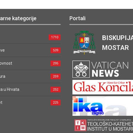
arne kategorije
Portali
BISKUPIJ
1710
MOSTAR
ave
539
ovnost
295
ura
259
a u Hrvata
252
et
225