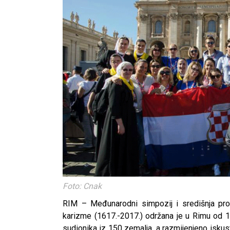
Foto: Cnak
RIM – Međunarodni simpozij i središnja pros
karizme (1617.-2017.) održana je u Rimu od 1
sudionika iz 150 zemalja, a razmijenjeno iskust