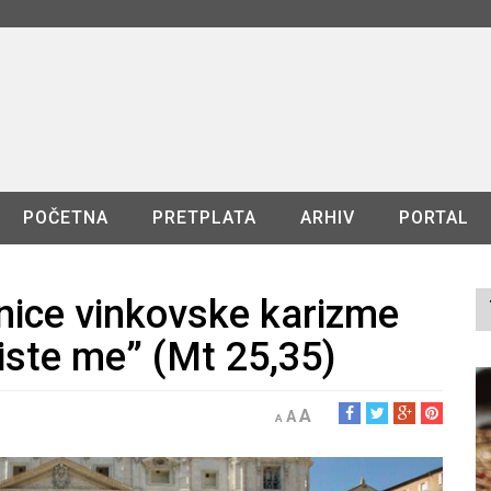
POČETNA
PRETPLATA
ARHIV
PORTAL
tnice vinkovske karizme
miste me” (Mt 25,35)
A
A
A