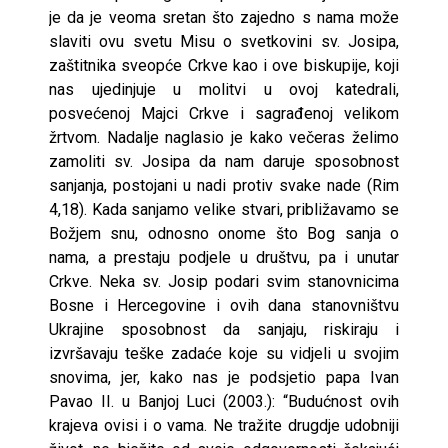
je da je veoma sretan što zajedno s nama može
slaviti ovu svetu Misu o svetkovini sv. Josipa,
zaštitnika sveopće Crkve kao i ove biskupije, koji
nas ujedinjuje u molitvi u ovoj katedrali,
posvećenoj Majci Crkve i sagrađenoj velikom
žrtvom. Nadalje naglasio je kako večeras želimo
zamoliti sv. Josipa da nam daruje sposobnost
sanjanja, postojani u nadi protiv svake nade (Rim
4,18). Kada sanjamo velike stvari, približavamo se
Božjem snu, odnosno onome što Bog sanja o
nama, a prestaju podjele u društvu, pa i unutar
Crkve. Neka sv. Josip podari svim stanovnicima
Bosne i Hercegovine i ovih dana stanovništvu
Ukrajine sposobnost da sanjaju, riskiraju i
izvršavaju teške zadaće koje su vidjeli u svojim
snovima, jer, kako nas je podsjetio papa Ivan
Pavao II. u Banjoj Luci (2003.): “Budućnost ovih
krajeva ovisi i o vama. Ne tražite drugdje udobniji