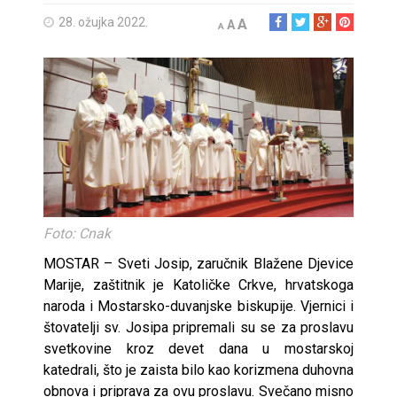
28. ožujka 2022.
A
A
A
Foto: Cnak
MOSTAR – Sveti Josip, zaručnik Blažene Djevice
Marije, zaštitnik je Katoličke Crkve, hrvatskoga
naroda i Mostarsko-duvanjske biskupije. Vjernici i
štovatelji sv. Josipa pripremali su se za proslavu
svetkovine kroz devet dana u mostarskoj
katedrali, što je zaista bilo kao korizmena duhovna
obnova i priprava za ovu proslavu. Svečano misno