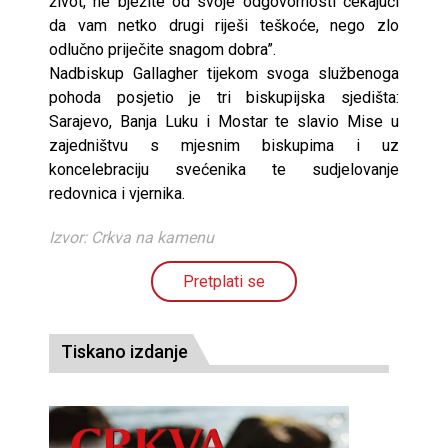
život, ne bježite od svoje odgovornosti čekajući
da vam netko drugi riješi teškoće, nego zlo
odlučno priječite snagom dobra”.
Nadbiskup Gallagher tijekom svoga službenoga
pohoda posjetio je tri biskupijska sjedišta:
Sarajevo, Banja Luku i Mostar te slavio Mise u
zajedništvu s mjesnim biskupima i uz
koncelebraciju svećenika te sudjelovanje
redovnica i vjernika.
Izvor: Crkva na kamenu
Pretplati se
Tiskano izdanje