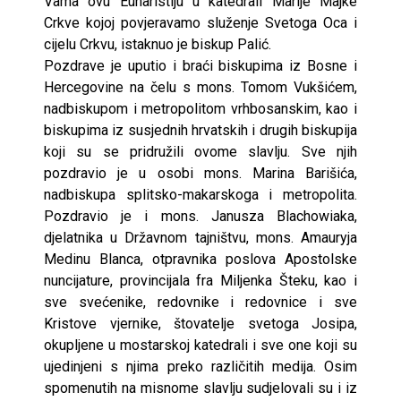
Vama ovu Euharistiju u katedrali Marije Majke
Crkve kojoj povjeravamo služenje Svetoga Oca i
cijelu Crkvu, istaknuo je biskup Palić.
Pozdrave je uputio i braći biskupima iz Bosne i
Hercegovine na čelu s mons. Tomom Vukšićem,
nadbiskupom i metropolitom vrhbosanskim, kao i
biskupima iz susjednih hrvatskih i drugih biskupija
koji su se pridružili ovome slavlju. Sve njih
pozdravio je u osobi mons. Marina Barišića,
nadbiskupa splitsko-makarskoga i metropolita.
Pozdravio je i mons. Janusza Blachowiaka,
djelatnika u Državnom tajništvu, mons. Amauryja
Medinu Blanca, otpravnika poslova Apostolske
nuncijature, provincijala fra Miljenka Šteku, kao i
sve svećenike, redovnike i redovnice i sve
Kristove vjernike, štovatelje svetoga Josipa,
okupljene u mostarskoj katedrali i sve one koji su
ujedinjeni s njima preko različitih medija. Osim
spomenutih na misnome slavlju sudjelovali su i iz