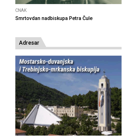
CNAK
CNAK
Smrtovdan nadbiskupa Petra Čule
Deset
presu
Adresar