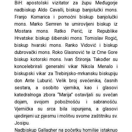
BiH: apostolski vizitator za župu Međugorje
nadbiskup Aldo Cavalli, biskup banjolučki mons.
Franjo Komarica i pomoćni biskup banjolučki
mons. Marko Semren te umirovljeni biskup iz
Mostara mons. Ratko Perić; iz Republike
Hrvatske: biskup šibenski mons. Tomislav Rogić,
biskup hvarski mons. Ranko Vidović i biskup
dubrovački mons. Roko Glasnović te iz Crne Gore
biskup kotorski mons. Ivan Štironja. Također su
koncelebrirali generalni vikar Nikola Menalo i
biskupski vikar za Trebinjsko-mrkansku biskupiju
don Ante Luburić. Velik broj svećenika, časnih
sestara, a osobito vjernika, kao i glasovi
katedralnoga zbora “Marija” ostavljali su svečan
dojam, svojom pobožnošću i sabranošću.
Vjernička su srca bila ispunjena, a glasovi
ujedinjeni uz pjesmu i molitvu svome zaštitniku sv.
Josipu.
Nadbiskup Gallagher na početku homilije istaknuo