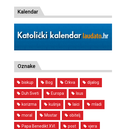
Kalendar
Oznake
biskup
Bog
Crkva
dijalog
Duh Sveti
Europa
Isus
korizma
kušnja
laici
mladi
moral
Mostar
obitelj
Papa Benedikt XVI.
post
vjera