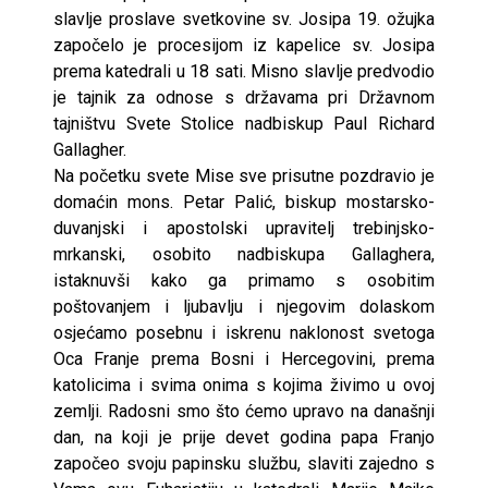
slavlje proslave svetkovine sv. Josipa 19. ožujka
započelo je procesijom iz kapelice sv. Josipa
prema katedrali u 18 sati. Misno slavlje predvodio
je tajnik za odnose s državama pri Državnom
tajništvu Svete Stolice nadbiskup Paul Richard
Gallagher.
Na početku svete Mise sve prisutne pozdravio je
domaćin mons. Petar Palić, biskup mostarsko-
duvanjski i apostolski upravitelj trebinjsko-
mrkanski, osobito nadbiskupa Gallaghera,
istaknuvši kako ga primamo s osobitim
poštovanjem i ljubavlju i njegovim dolaskom
osjećamo posebnu i iskrenu naklonost svetoga
Oca Franje prema Bosni i Hercegovini, prema
katolicima i svima onima s kojima živimo u ovoj
zemlji. Radosni smo što ćemo upravo na današnji
dan, na koji je prije devet godina papa Franjo
započeo svoju papinsku službu, slaviti zajedno s