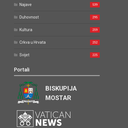
Najave
539
Duhovnost
295
Kultura
259
Crkva u Hrvata
252
Svijet
225
Portali
BISKUPIJA
MOSTAR