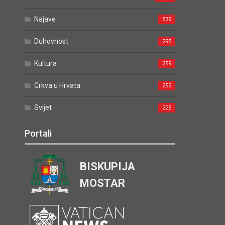
Najave
539
Duhovnost
295
Kultura
259
Crkva u Hrvata
252
Svijet
225
Portali
BISKUPIJA
MOSTAR