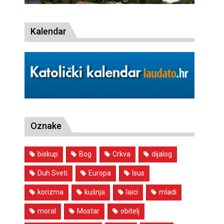
Kalendar
Oznake
biskup
Bog
Crkva
dijalog
Duh Sveti
Europa
Isus
korizma
kušnja
laici
mladi
moral
Mostar
obitelj