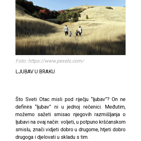
Foto: https://www.pexels.com/
LJUBAV U BRAKU
Što Sveti Otac misli pod riječju “ljubav”? On ne
definira “ljubav” ni u jednoj rečenici. Međutim,
možemo sažeti smisao njegovih razmišljanja o
ljubavi na ovaj način: voljeti, u potpuno kršćanskom
smislu, znači vidjeti dobro u drugome, htjeti dobro
drugoga i djelovati u skladu s tim.