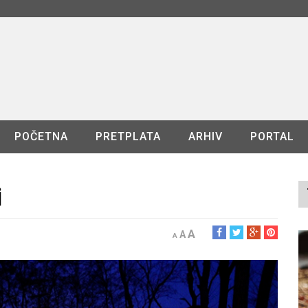
POČETNA
PRETPLATA
ARHIV
PORTAL
i
A
A
A