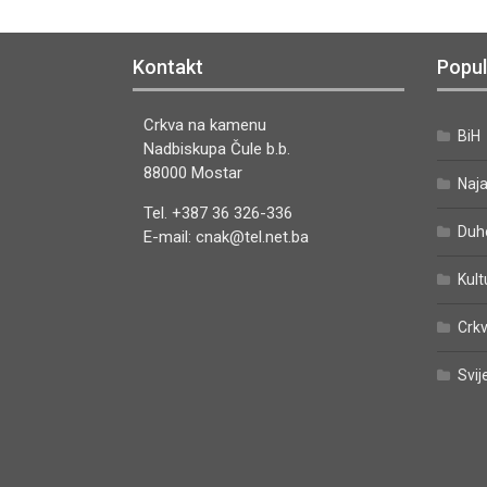
Kontakt
Popul
Crkva na kamenu
BiH
Nadbiskupa Čule b.b.
88000 Mostar
Naj
Tel. +387 36 326-336
Duh
E-mail: cnak@tel.net.ba
Kult
Crkv
Svij