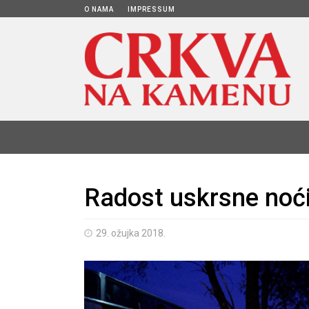
O NAMA
IMPRESSUM
Radost uskrsne noć
29. ožujka 2018.