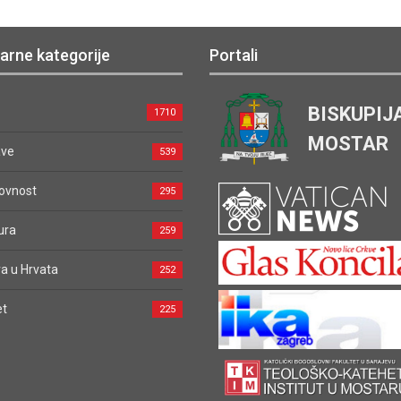
arne kategorije
Portali
BISKUPIJ
1710
MOSTAR
ave
539
ovnost
295
ura
259
a u Hrvata
252
et
225