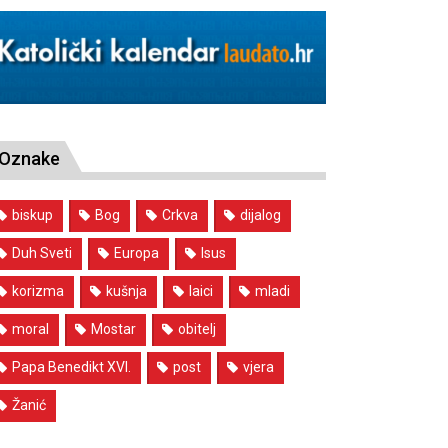
Oznake
biskup
Bog
Crkva
dijalog
Duh Sveti
Europa
Isus
korizma
kušnja
laici
mladi
moral
Mostar
obitelj
Papa Benedikt XVI.
post
vjera
Žanić