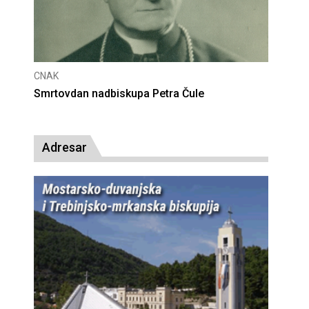
CNAK
CNAK
Smrtovdan nadbiskupa Petra Čule
Deset
presu
Adresar