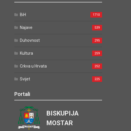
BiH
1710
Najave
539
Duhovnost
295
Kultura
259
Crkva u Hrvata
252
Svijet
225
Portali
BISKUPIJA
MOSTAR