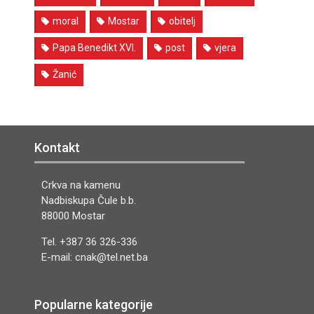
moral
Mostar
obitelj
Papa Benedikt XVI.
post
vjera
Žanić
Kontakt
Crkva na kamenu
Nadbiskupa Čule b.b.
88000 Mostar
Tel. +387 36 326-336
E-mail: cnak@tel.net.ba
Popularne kategorije