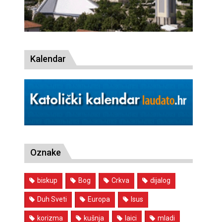
Kalendar
Oznake
biskup
Bog
Crkva
dijalog
Duh Sveti
Europa
Isus
korizma
kušnja
laici
mladi