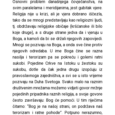
Osnovni problem današnjega čovječanstva, na
svim paralelama i meridijanima, jest gubitak vjere.
Religija nije u krizi, ali je vjera dobrano iščezla,
tako da se mnogi predstavljaju kao religiozni ljudi,
tj. obdržavaju religijske običaje (kršćanske ili bilo
koje druge), a s druge strane jedva da i vjeruju u
Boga, a kamoli da bi se držali njegovih zapovijedi.
Mnogi se pozivaju na Boga, a onda sve čine protiv
njegovih odredaba. U ime Boga čine se razna
nasilja i terorizam pa se pokreću i golemi ratni
sukobi. Pojedine Crkve na Istoku u žestoku su
sukobu, dotle da čak jedna drugu izopćuju iz
pravoslavnoga zajedništva, a svi se u isto vrijeme
pozivaju na Duha Svetoga. Svako malo na raznim
društvenim mrežama možemo vidjeti govor mržnje
pojedinih pripadnika raznih religija, a svoje govore
često završavaju: Bog će pomoći. U tim riječima
čitamo: “Bog je na našoj strani, on podržava naš
terorizam i ratne pohode”. Potpuno nerazumno,