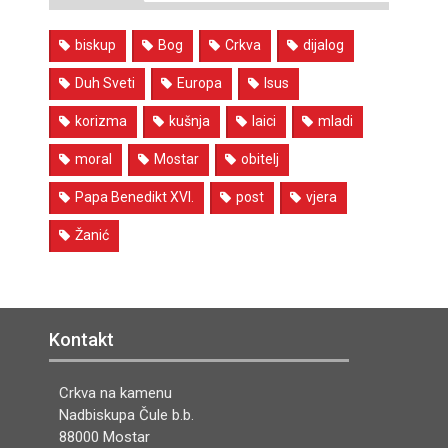
biskup
Bog
Crkva
dijalog
Duh Sveti
Europa
Isus
korizma
kušnja
laici
mladi
moral
Mostar
obitelj
Papa Benedikt XVI.
post
vjera
Žanić
Kontakt
Crkva na kamenu
Nadbiskupa Čule b.b.
88000 Mostar