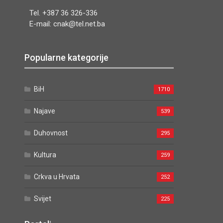
Tel. +387 36 326-336
E-mail: cnak@tel.net.ba
Popularne kategorije
BiH
1710
Najave
539
Duhovnost
295
Kultura
259
Crkva u Hrvata
252
Svijet
225