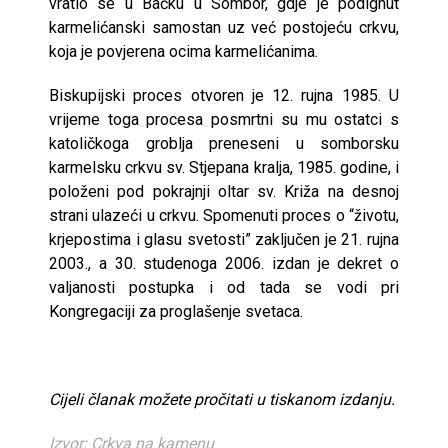
vratio se u Bačku u Sombor, gdje je podignut
karmelićanski samostan uz već postojeću crkvu,
koja je povjerena ocima karmelićanima.
Biskupijski proces otvoren je 12. rujna 1985. U
vrijeme toga procesa posmrtni su mu ostatci s
katoličkoga groblja preneseni u somborsku
karmelsku crkvu sv. Stjepana kralja, 1985. godine, i
položeni pod pokrajnji oltar sv. Križa na desnoj
strani ulazeći u crkvu. Spomenuti proces o “životu,
krjepostima i glasu svetosti” zaključen je 21. rujna
2003., a 30. studenoga 2006. izdan je dekret o
valjanosti postupka i od tada se vodi pri
Kongregaciji za proglašenje svetaca.
Cijeli članak možete pročitati u tiskanom izdanju.
Izvor: Crkva na kamenu