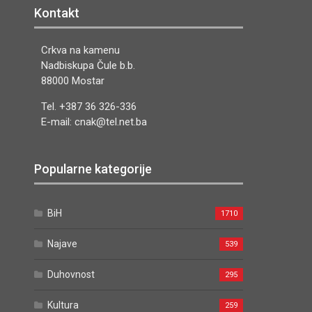
Kontakt
Crkva na kamenu
Nadbiskupa Čule b.b.
88000 Mostar
Tel. +387 36 326-336
E-mail: cnak@tel.net.ba
Popularne kategorije
BiH
1710
Najave
539
Duhovnost
295
Kultura
259