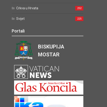
Crkva u Hrvata
252
Svijet
225
Portali
BISKUPIJA
MOSTAR