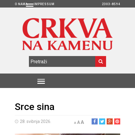
O NAMA
IMPRESSUM
2303-8594
Srce sina
28. svibnja 2026.
A
A
A