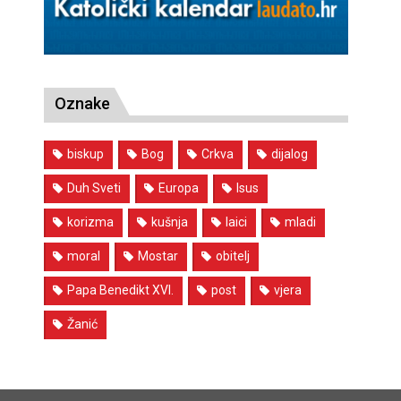
Oznake
biskup
Bog
Crkva
dijalog
Duh Sveti
Europa
Isus
korizma
kušnja
laici
mladi
moral
Mostar
obitelj
Papa Benedikt XVI.
post
vjera
Žanić