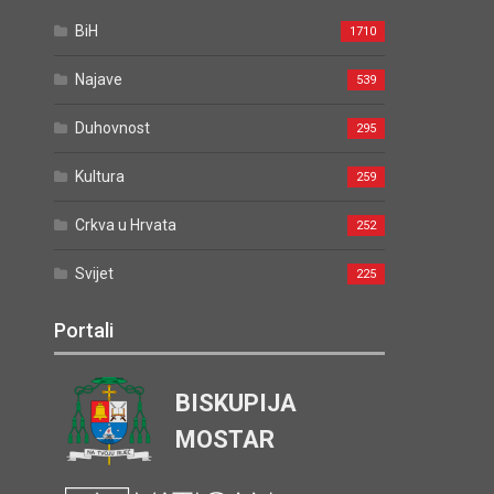
BiH
1710
Najave
539
Duhovnost
295
Kultura
259
Crkva u Hrvata
252
Svijet
225
Portali
BISKUPIJA
MOSTAR