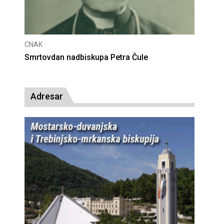
CNAK
Deseta obljetnica poništenja komunističke
presude bl. Alojziju Stepincu
Adresar