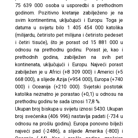
75 639 000 osoba u usporedbi s prethodnom
godinom. Pozitivno kretanje zabilježeno je na
svim kontinentima, uključujući i Europu. Toga je
datuma u svijetu bilo 1 405 454 000 katolika
(milijardu, četiristo pet milijuna i četiristo pedeset
i četiri tisuće), što je porast od 15 881 000 u
odnosu na prethodnu godinu. Porast je, kao i
prethodnih godina, zabilježen na svih pet
kontinenata, uključujući i Europu. Najveći porast
zabilježen je u Africi (+8 309 000) i Americi (+5
668 000), a slijede Azija (+954 000), Europa (+740
000) i Oceanija (+210 000). Svjetski postotak
katolika neznatno je porastao (+0,1) u odnosu na
prethodnu godinu te sada iznosi 17,8 %.
Ukupan broj biskupa u svijetu iznosi 5430. Ukupan
broj svećenika (406 996) nastavlja padati (-734 u
odnosu na prošlu godinu). Europa ponovno bilježi
najveći pad (-2486), a slijede Amerika (-800) i