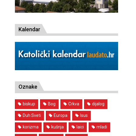
Kalendar
Oznake
biskup
Bog
Crkva
dijalog
Duh Sveti
Europa
Isus
korizma
kušnja
laici
mladi