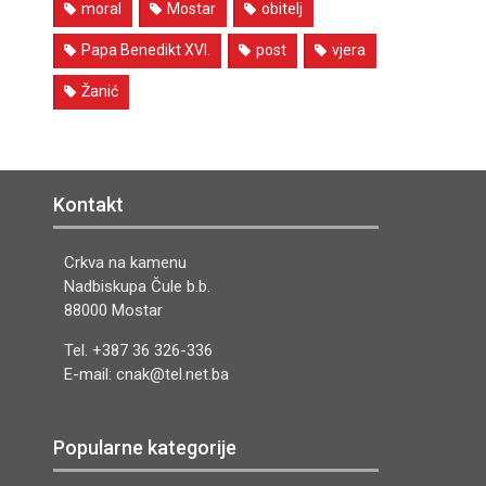
moral
Mostar
obitelj
Papa Benedikt XVI.
post
vjera
Žanić
Kontakt
Crkva na kamenu
Nadbiskupa Čule b.b.
88000 Mostar
Tel. +387 36 326-336
E-mail: cnak@tel.net.ba
Popularne kategorije