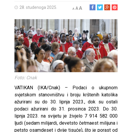
28. studenoga 2025.
A
A
A
Foto: Cnak
VATIKAN (IKA/Cnak) – Podaci o ukupnom
svjetskom stanovništvu i broju krštenih katolika
ažurirani su do 30. lipnja 2023., dok su ostali
podaci ažurirani do 31. prosinca 2023. Do 30.
lipnja 2023. na svijetu je živjelo 7 914 582 000
ljudi (sedam milijardi, devetsto četrnaest milijuna i
petsto osamdeset i dvije tisuće), što je porast od