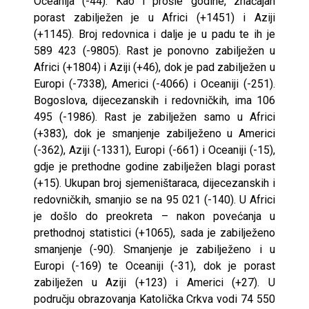
Oceanija (-44). Kao i prošle godine, značajan
porast zabilježen je u Africi (+1451) i Aziji
(+1145). Broj redovnica i dalje je u padu te ih je
589 423 (-9805). Rast je ponovno zabilježen u
Africi (+1804) i Aziji (+46), dok je pad zabilježen u
Europi (-7338), Americi (-4066) i Oceaniji (-251).
Bogoslova, dijecezanskih i redovničkih, ima 106
495 (-1986). Rast je zabilježen samo u Africi
(+383), dok je smanjenje zabilježeno u Americi
(-362), Aziji (-1331), Europi (-661) i Oceaniji (-15),
gdje je prethodne godine zabilježen blagi porast
(+15). Ukupan broj sjemeništaraca, dijecezanskih i
redovničkih, smanjio se na 95 021 (-140). U Africi
je došlo do preokreta – nakon povećanja u
prethodnoj statistici (+1065), sada je zabilježeno
smanjenje (-90). Smanjenje je zabilježeno i u
Europi (-169) te Oceaniji (-31), dok je porast
zabilježen u Aziji (+123) i Americi (+27). U
području obrazovanja Katolička Crkva vodi 74 550