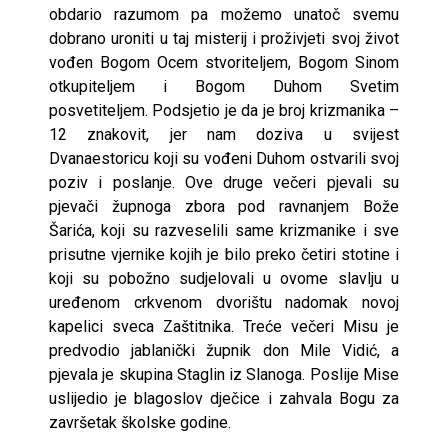
obdario razumom pa možemo unatoč svemu
dobrano uroniti u taj misterij i proživjeti svoj život
vođen Bogom Ocem stvoriteljem, Bogom Sinom
otkupiteljem i Bogom Duhom Svetim
posvetiteljem. Podsjetio je da je broj krizmanika –
12 znakovit, jer nam doziva u svijest
Dvanaestoricu koji su vođeni Duhom ostvarili svoj
poziv i poslanje. Ove druge večeri pjevali su
pjevači župnoga zbora pod ravnanjem Bože
Šarića, koji su razveselili same krizmanike i sve
prisutne vjernike kojih je bilo preko četiri stotine i
koji su pobožno sudjelovali u ovome slavlju u
uređenom crkvenom dvorištu nadomak novoj
kapelici sveca Zaštitnika. Treće večeri Misu je
predvodio jablanički žup­nik don Mile Vidić, a
pjevala je skupina Staglin iz Slanoga. Poslije Mise
uslijedio je blagoslov dječice i zahvala Bogu za
završetak školske godine.