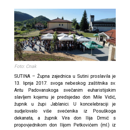
Foto: Cnak
SUTINA – Župna zajednica u Sutini proslavila je
13. lipnja 2017. svoga nebeskog zaštitnika sv.
Antu Padovanskoga svečanim euharistijskim
slavljem kojemu je predsjedao don Mile Vidić,
župnik u župi Jablanici. U koncelebraciji je
sudjelovalo više svećenika iz Posuškoga
dekanata, a župnik Vira don Ilija Drmić s
propovjednikom don Ilijom Petkovićem (ml.) iz