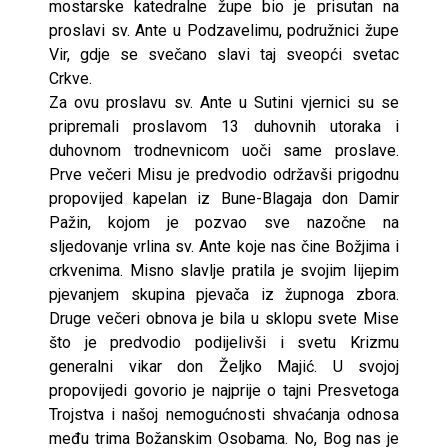
mostarske katedralne župe bio je prisutan na
proslavi sv. Ante u Podzavelimu, podružnici župe
Vir, gdje se svečano slavi taj sveopći svetac
Crkve.
Za ovu proslavu sv. Ante u Sutini vjernici su se
pripremali proslavom 13 duhovnih utoraka i
duhovnom trodnevnicom uoči same proslave.
Prve večeri Misu je predvodio održavši prigodnu
propovijed kapelan iz Bune-Blagaja don Damir
Pažin, kojom je pozvao sve nazočne na
sljedovanje vrlina sv. Ante koje nas čine Božjima i
crkvenima. Misno slavlje pratila je svojim lijepim
pjevanjem skupina pjevača iz župnoga zbora.
Druge večeri obnova je bila u sklopu svete Mise
što je predvodio podijelivši i svetu Krizmu
generalni vikar don Željko Majić. U svojoj
propovijedi govorio je najprije o tajni Presvetoga
Trojstva i našoj nemogućnosti shvaćanja odnosa
među trima Božanskim Osobama. No, Bog nas je