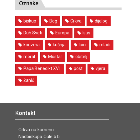
Oznake
biskup
Bog
Crkva
dijalog
Duh Sveti
Europa
Isus
korizma
kušnja
laici
mladi
moral
Mostar
obitelj
Papa Benedikt XVI.
post
vjera
Žanić
Kontakt
Crkva na kamenu
Nadbiskupa Čule b.b.