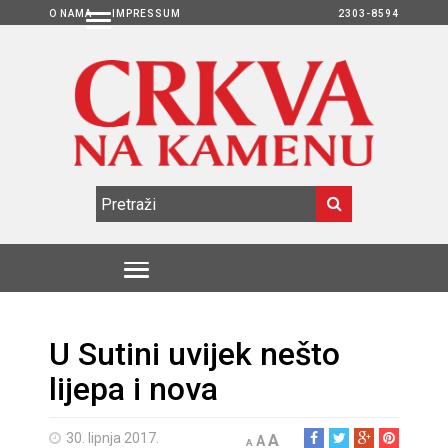
O NAMA
IMPRESSUM
2303-8594
U Sutini uvijek nešto
lijepa i nova
30. lipnja 2017.
A
A
A