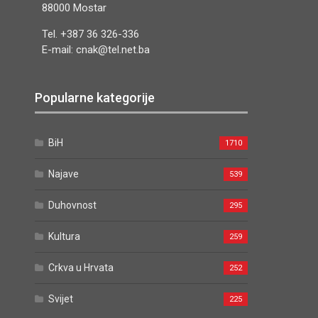
88000 Mostar
Tel. +387 36 326-336
E-mail: cnak@tel.net.ba
Popularne kategorije
BiH
1710
Najave
539
Duhovnost
295
Kultura
259
Crkva u Hrvata
252
Svijet
225