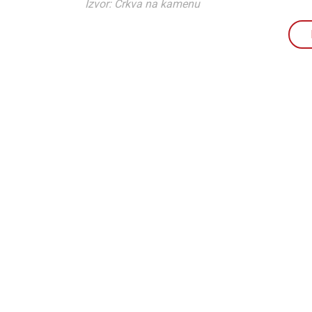
Izvor: Crkva na kamenu
CNAK
Kad se nasilje pretvara u optužnicu