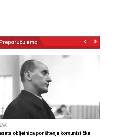
Preporučujemo
NAK
eseta obljetnica poništenja komunističke