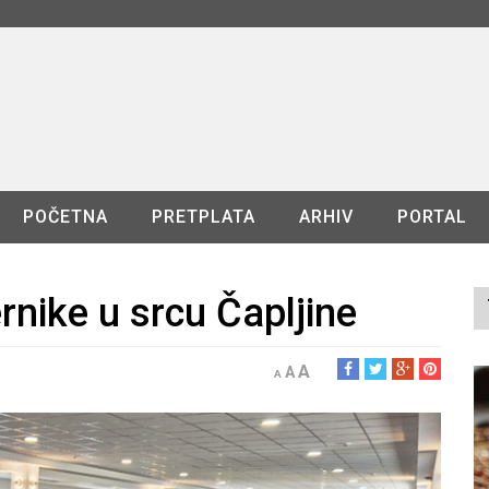
POČETNA
PRETPLATA
ARHIV
PORTAL
ernike u srcu Čapljine
A
A
A