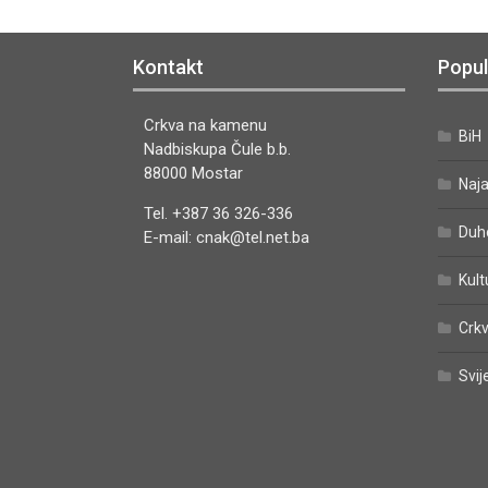
Kontakt
Popul
Crkva na kamenu
BiH
Nadbiskupa Čule b.b.
88000 Mostar
Naj
Tel. +387 36 326-336
Duh
E-mail: cnak@tel.net.ba
Kult
Crkv
Svij