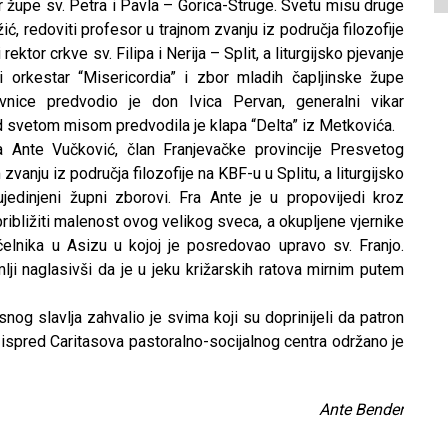
župe sv. Petra i Pavla – Gorica-Struge. Svetu misu druge
, redoviti profesor u trajnom zvanju iz područja filozofije
ktor crkve sv. Filipa i Nerija – Split, a liturgijsko pjevanje
orkestar “Misericordia” i zbor mladih čapljinske župe
evnice predvodio je don Ivica Pervan, generalni vikar
od svetom misom predvodila je klapa “Delta” iz Metkovića.
 Ante Vučković, član Franjevačke provincije Presvetog
 zvanju iz područja filozofije na KBF-u u Splitu, a liturgijsko
edinjeni župni zborovi. Fra Ante je u propovijedi kroz
približiti malenost ovog velikog sveca, a okupljene vjernike
lnika u Asizu u kojoj je posredovao upravo sv. Franjo.
lji naglasivši da je u jeku križarskih ratova mirnim putem
snog slavlja zahvalio je svima koji su doprinijeli da patron
ispred Caritasova pastoralno-socijalnog centra održano je
Ante Bender