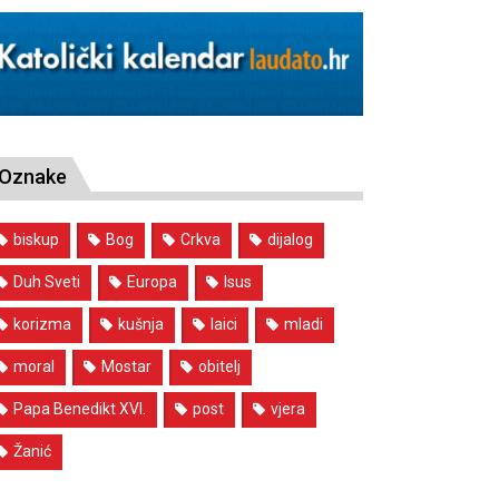
Oznake
biskup
Bog
Crkva
dijalog
Duh Sveti
Europa
Isus
korizma
kušnja
laici
mladi
moral
Mostar
obitelj
Papa Benedikt XVI.
post
vjera
Žanić