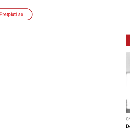
Pretplati se
CNAK
C
Smrtovdan nadbiskupa Petra Čule
D