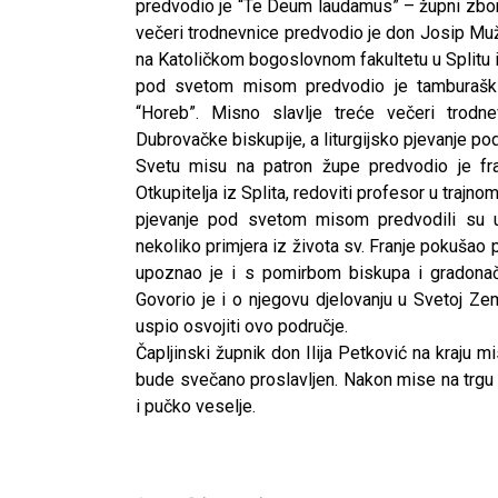
predvodio je “Te Deum laudamus” – župni zbor 
večeri trodnevnice predvodio je don Josip Mužić
na Katoličkom bogoslovnom fakultetu u Splitu i re
pod svetom misom predvodio je tamburaški 
“Horeb”. Misno slavlje treće večeri trodn
Dubrovačke biskupije, a liturgijsko pjevanje p
Svetu misu na patron župe predvodio je fra
Otkupitelja iz Splita, redoviti profesor u trajnom
pjevanje pod svetom misom predvodili su uj
nekoliko primjera iz života sv. Franje pokušao 
upoznao je i s pomirbom biskupa i gradonače
Govorio je i o njegovu djelovanju u Svetoj Zem
uspio osvojiti ovo područje.
Čapljinski župnik don Ilija Petković na kraju mi
bude svečano proslavljen. Nakon mise na trgu 
i pučko veselje.