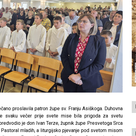
čano proslavila patron župe sv. Franju Asiškoga. Duhovna
je svaku večer prije svete mise bila prigoda za svetu
 predvodio je don Ivan Terze, župnik župe Presvetoga Srca
a Pastoral mladih, a liturgijsko pjevanje pod svetom misom