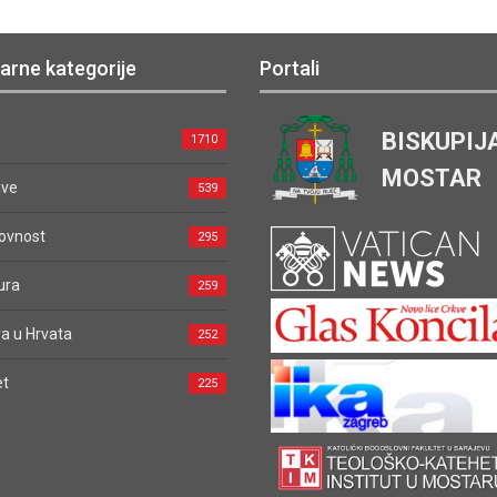
arne kategorije
Portali
BISKUPIJ
1710
MOSTAR
ave
539
ovnost
295
ura
259
a u Hrvata
252
et
225